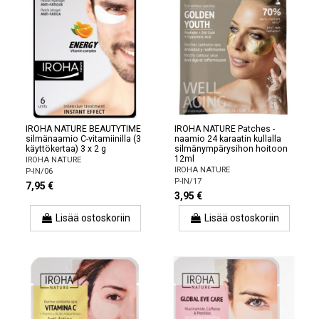
IROHA NATURE BEAUTYTIME
IROHA NATURE Patches -
silmänaamio C-vitamiinilla (3
naamio 24 karaatin kullalla
käyttökertaa) 3 x 2 g
silmänympärysihon hoitoon
12ml
IROHA NATURE
IROHA NATURE
P-IN/06
P-IN/17
7,95 €
3,95 €
Lisää ostoskoriin
Lisää ostoskoriin