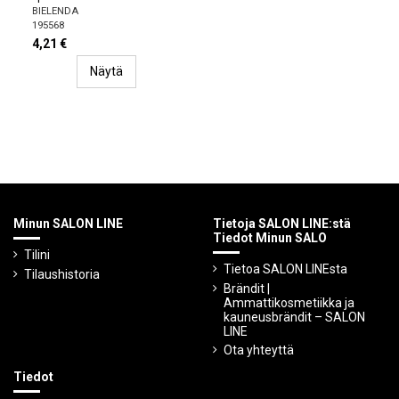
BIELENDA
195568
4,21 €
Näytä
Minun SALON LINE
Tietoja SALON LINE:stä
Tiedot Minun SALO
Tilini
Tietoa SALON LINEsta
Tilaushistoria
Brändit |
Ammattikosmetiikka ja
kauneusbrändit – SALON
LINE
Ota yhteyttä
Tiedot