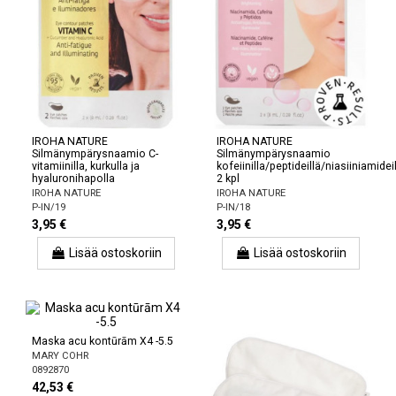
IROHA NATURE
IROHA NATURE
Silmänympärysnaamio C-
Silmänympärysnaamio
vitamiinilla, kurkulla ja
kofeiinilla/peptideillä/niasiiniamidei
hyaluronihapolla
2 kpl
IROHA NATURE
IROHA NATURE
P-IN/19
P-IN/18
3,95 €
3,95 €
Lisää ostoskoriin
Lisää ostoskoriin
Maska acu kontūrām X4 -5.5
MARY COHR
0892870
42,53 €