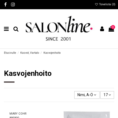
Toivelista (
0
)
0
Etusivulle
Kasvot, Vartalo
Kasvojenhoito
Kasvojenhoito
Nimi, A-Ö
17
MARY COHR
895900