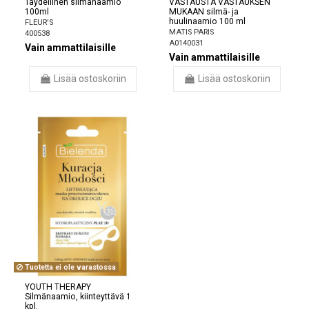
Täydellinen silmänaamio
VASTAUSTA VASTAUKSEN
100ml
MUKAAN silmä- ja
huulinaamio 100 ml
FLEUR'S
MATIS PARIS
400538
A0140031
Vain ammattilaisille
Vain ammattilaisille
Lisää ostoskoriin
Lisää ostoskoriin
Tuotetta ei ole varastossa
YOUTH THERAPY
Silmänaamio, kiinteyttävä 1
kpl.