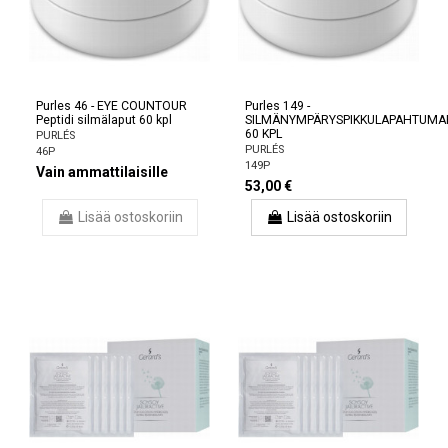
Purles 46 - EYE COUNTOUR
Purles 149 -
Peptidi silmälaput 60 kpl
SILMÄNYMPÄRYSPIKKULAPAHTUMAP
60 KPL
PURLÉS
PURLÉS
46P
149P
Vain ammattilaisille
53,00 €
Lisää ostoskoriin
Lisää ostoskoriin