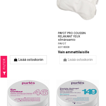
PAYOT PRO COUSSIN
RELAXANT YEUX
silmänaamio
PAYOT
65118008
Vain ammattilaisille
Lisää ostoskoriin
Lisää ostoskoriin
R
F
I
L
T
E