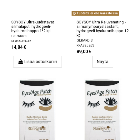
Tuotetta ei ole varastossa
SOYSOY Ultra-uudistavat
SOYSOY Ultra Rejuvenating -
silmälaput, hydrogeeli-
silmänympäryslaastarit,
hyaluronihappo 1*2 kpl
hydrogeeli-hyaluronihappo 12
kpl
GERARD'S
GERARD'S
RFASSJ263R
RFASSJ263
14,84 €
89,00 €
Lisää ostoskoriin
Näytä