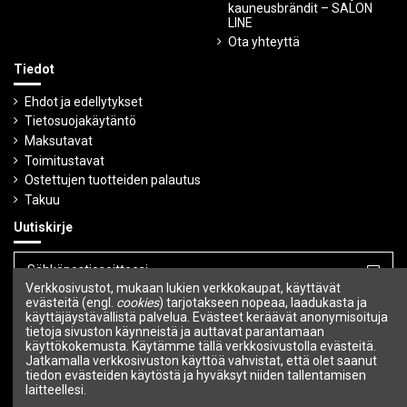
kauneusbrändit – SALON
LINE
Ota yhteyttä
Tiedot
Ehdot ja edellytykset
Tietosuojakäytäntö
Maksutavat
Toimitustavat
Ostettujen tuotteiden palautus
Takuu
Uutiskirje
Verkkosivustot, mukaan lukien verkkokaupat, käyttävät
Voit peruuttaa tilauksen milloin tahansa.
evästeitä (engl.
cookies
) tarjotakseen nopeaa, laadukasta ja
käyttäjäystävällistä palvelua. Evästeet keräävät anonymisoituja
tietoja sivuston käynneistä ja auttavat parantamaan
Seuraa meitä
käyttökokemusta. Käytämme tällä verkkosivustolla evästeitä.
Jatkamalla verkkosivuston käyttöä vahvistat, että olet saanut
tiedon evästeiden käytöstä ja hyväksyt niiden tallentamisen
laitteellesi.