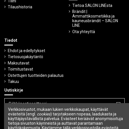
Tilini
Tietoa SALON LINEsta
Tilaushistoria
Brändit |
Ammattikosmetiikka ja
kauneusbrändit – SALON
LINE
Ota yhteyttä
Tiedot
Ehdot ja edellytykset
Tietosuojakäytäntö
Maksutavat
Toimitustavat
Ostettujen tuotteiden palautus
Takuu
Uutiskirje
Verkkosivustot, mukaan lukien verkkokaupat, käyttävät
evästeitä (engl.
cookies
) tarjotakseen nopeaa, laadukasta ja
Voit peruuttaa tilauksen milloin tahansa.
käyttäjäystävällistä palvelua. Evästeet keräävät anonymisoituja
tietoja sivuston käynneistä ja auttavat parantamaan
Seuraa meitä
käyttökokemusta. Käytämme tällä verkkosivustolla evästeitä.