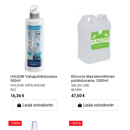
HOLIDAY Vahapuhdistusaine
Klinocire Wax-lämmittimen
500ml
puhdistusaine, 2000ml
HOLIDAY DEPILAZIONE
SALON LINE
E02
861894
16,36 €
47,50 €
Lisää ostoskoriin
Lisää ostoskoriin
−23,86%
−20,01%