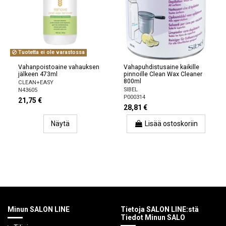
Tuotetta ei ole varastossa
Vahanpoistoaine vahauksen
Vahapuhdistusaine kaikille
jälkeen 473ml
pinnoille Clean Wax Cleaner
800ml
CLEAN+EASY
SIBEL
N43605
P000314
21,75 €
28,81 €
Näytä
Lisää ostoskoriin
Minun SALON LINE
Tietoja SALON LINE:stä
Tiedot Minun SALO