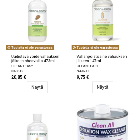
Tuotetta ei ole varastossa
Tuotetta ei ole varastossa
Uudistava voide vahauksen
Vahanpoistoaine vahauksen
jälkeen sheavoilla 473ml
jälkeen 147ml
CLEAN+EASY
CLEAN+EASY
N43612
N43600
20,85 €
9,75 €
Näytä
Näytä