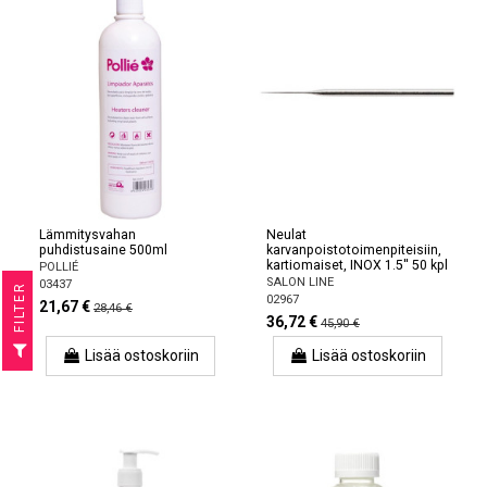
Lämmitysvahan
Neulat
puhdistusaine 500ml
karvanpoistotoimenpiteisiin,
kartiomaiset, INOX 1.5'' 50 kpl
POLLIÉ
SALON LINE
03437
R
02967
21,67 €
28,46 €
36,72 €
45,90 €
F
I
L
T
E
Lisää ostoskoriin
Lisää ostoskoriin