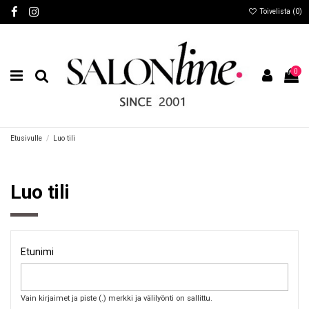
Toivelista (
0
)
0
Etusivulle
Luo tili
Luo tili
Etunimi
Vain kirjaimet ja piste (.) merkki ja välilyönti on sallittu.