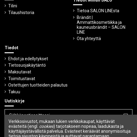
Tilini
Tietoa SALON LINEsta
Tilaushistoria
Brändit |
Ammattikosmetiikka ja
kauneusbrändit – SALON
LINE
Ota yhteyttä
Tiedot
Ehdot ja edellytykset
Tietosuojakäytäntö
Maksutavat
Toimitustavat
Ostettujen tuotteiden palautus
Takuu
Uutiskirje
Verkkosivustot, mukaan lukien verkkokaupat, käyttävät
Voit peruuttaa tilauksen milloin tahansa.
evästeitä (engl.
cookies
) tarjotakseen nopeaa, laadukasta ja
käyttäjäystävällistä palvelua. Evästeet keräävät anonymisoituja
tietoja sivuston käynneistä ja auttavat parantamaan