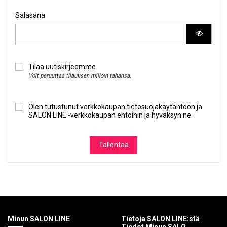
Salasana
Tilaa uutiskirjeemme
Voit peruuttaa tilauksen milloin tahansa.
Olen tutustunut verkkokaupan
tietosuojakäytäntöön
ja
SALON LINE -verkkokaupan ehtoihin ja hyväksyn ne
.
Tallentaa
Minun SALON LINE
Tietoja SALON LINE:stä
Tiedot Minun SALO