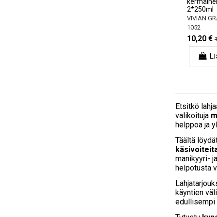
kermainen
2*250ml
VIVIAN GR
1052
10,20 €
Li
Etsitkö lahj
valikoituja
m
helppoa ja yl
Täältä löydät
käsivoiteit
manikyyri- j
helpotusta v
Lahjatarjouk
käyntien väl
edullisempi 