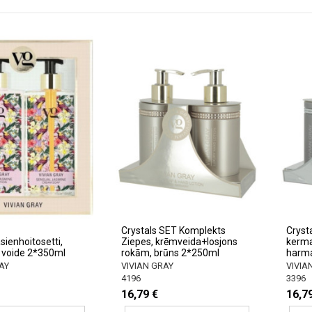
Crystals SET Komplekts
Cryst
sienhoitosetti,
Ziepes, krēmveida+losjons
kerma
 voide 2*350ml
rokām, brūns 2*250ml
harm
AY
VIVIAN GRAY
VIVIA
4196
3396
16,79 €
16,7