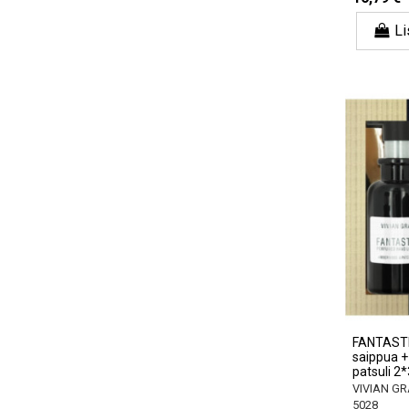
Li
FANTASTIC
saippua +
patsuli 2
VIVIAN GR
5028