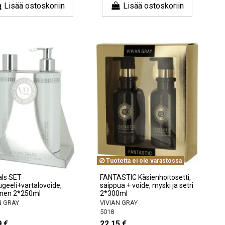
Lisää ostoskoriin
Lisää ostoskoriin
Tuotetta ei ole varastossa
als SET
FANTASTIC Käsienhoitosetti,
ugeeli+vartalovoide,
saippua + voide, myski ja setri
inen 2*250ml
2*300ml
N GRAY
VIVIAN GRAY
5018
9 €
22,15 €