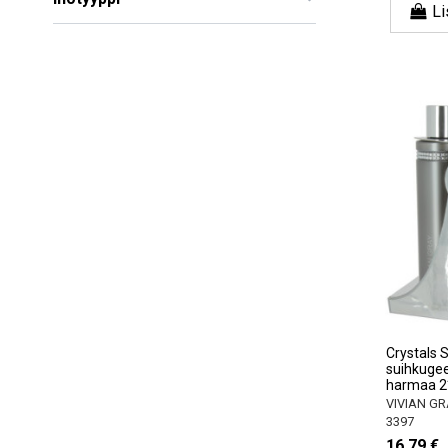
Li
Crystals 
suihkugee
harmaa 2
VIVIAN GR
3397
16,79 €