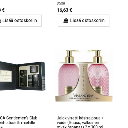
3508
3 €
16,63 €
Lisää ostoskoriin
Lisää ostoskoriin
CA Gentlemen's Club -
Jalokivisetti käsisaippua +
nhoitosetti miehille
voide (Ruusu, valkoinen
myski/ananas) 2 x 300 ml
CA