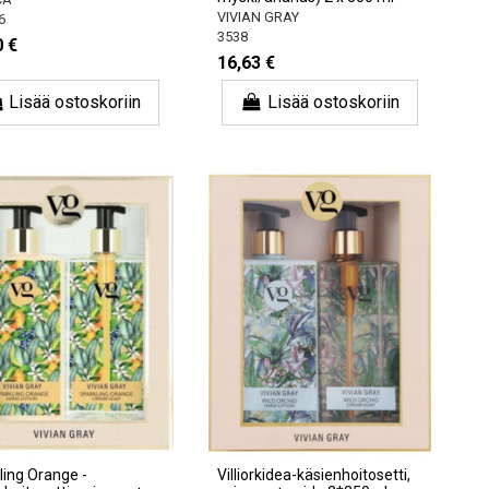
VIVIAN GRAY
6
3538
0 €
16,63 €
Lisää ostoskoriin
Lisää ostoskoriin
ling Orange -
Villiorkidea-käsienhoitosetti,