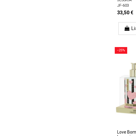
JF-603
33,50 €
Li
−25%
Love Bomb