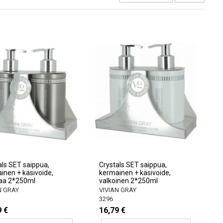
als SET saippua,
Crystals SET saippua,
inen + käsivoide,
kermainen + käsivoide,
aa 2*250ml
valkoinen 2*250ml
N GRAY
VIVIAN GRAY
3296
9 €
16,79 €