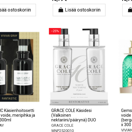
sää ostoskoriin
Lisää ostoskoriin
−25%
 Käsienhoitosetti
GRACE COLE Käsidesi
Gemst
 voide, meripihka ja
(Valkoinen
voide
*300ml
nektariini/päärynä) DUO
(berg
x 300
AY
GRACE COLE
VIVIA
WNP2520010