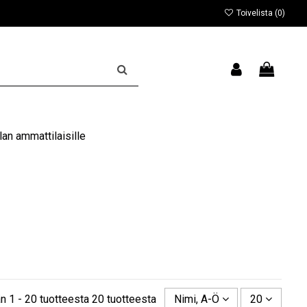
Toivelista (
0
)
an ammattilaisille
n 1 - 20 tuotteesta 20 tuotteesta
Nimi, A-Ö
20