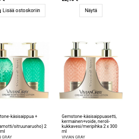
Lisää ostoskoriin
Näytä
one-käsisaippua +
Gemstone-käsisaippuasetti,
kermainen+voide, neroli-
amotti/sitruunaruoho) 2
kukkavesi/meripihka 2 x 300
 ml
ml
N GRAY
VIVIAN GRAY