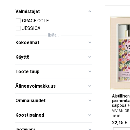
Valmistajat
GRACE COLE
JESSICA
lisää...
Kokoelmat
Käyttö
Toote tüüp
Äänenvoimakkuus
Aistillinen
Ominaisuudet
jasmiinikä
saippua +
VIVIAN GR
Koostisained
1618
22,15 €
Ihotyyppi