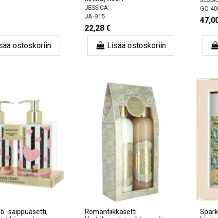
JESSICA
GC-40
JA-915
47,0
22,28 €
sää ostoskoriin
Lisää ostoskoriin
 -saippuasetti,
Romantiikkasetti
Spark