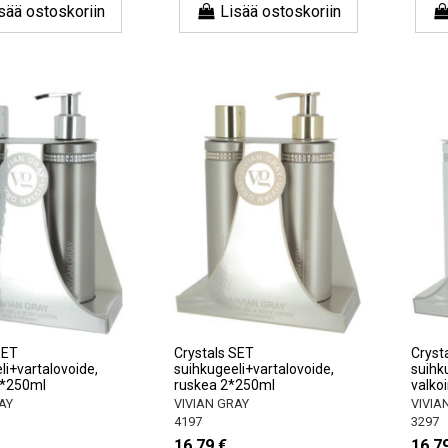
sää ostoskoriin
Lisää ostoskoriin
SET
Crystals SET
Cryst
li+vartalovoide,
suihkugeeli+vartalovoide,
suihk
*250ml
ruskea 2*250ml
valko
AY
VIVIAN GRAY
VIVIA
4197
3297
16,79 €
16,7