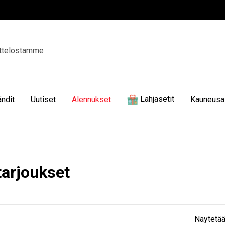
Lahjasetit
ändit
Uutiset
Alennukset
Kauneusal
tarjoukset
Näytetää