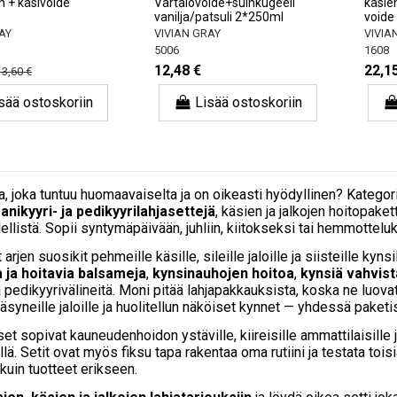
 + käsivoide
Vartalovoide+suihkugeeli
käsien
vanilja/patsuli 2*250ml
voide
AY
VIVIAN GRAY
VIVIA
5006
1608
12,48 €
22,1
13,60 €
sää ostoskoriin
Lisää ostoskoriin
aa, joka tuntuu huomaavaiselta ja on oikeasti hyödyllinen? Katego
anikyyri- ja pedikyyrilahjasettejä
, käsien ja jalkojen hoitopake
ellistä. Sopii syntymäpäivään, juhliin, kiitokseksi tai hemmotteluks
 arjen suosikit pehmeille käsille, sileille jaloille ja siisteille ky
a ja hoitavia balsameja
,
kynsinauhojen hoitoa
,
kynsiä vahvist
a pedikyyrivälineitä. Moni pitää lahjapakkauksista, koska ne luovat
äsyneille jaloille ja huolitellun näköiset kynnet — yhdessä paketi
set sopivat kauneudenhoidon ystäville, kiireisille ammattilaisille j
illä. Setit ovat myös fiksu tapa rakentaa oma rutiini ja testata toi
kuin tuotteet erikseen.