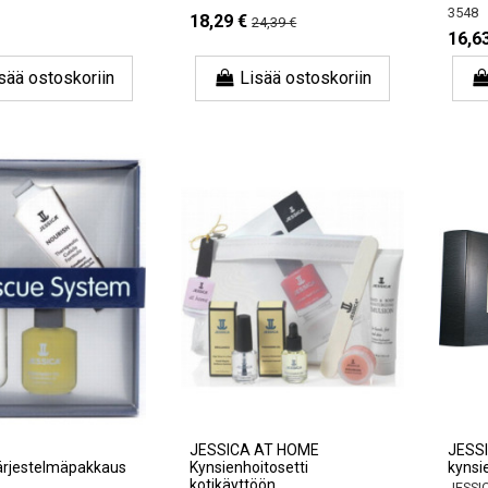
3548
18,29 €
24,39 €
16,6
sää ostoskoriin
Lisää ostoskoriin
JESSICA AT HOME
JESSI
ärjestelmäpakkaus
Kynsienhoitosetti
kynsie
kotikäyttöön
JESSI