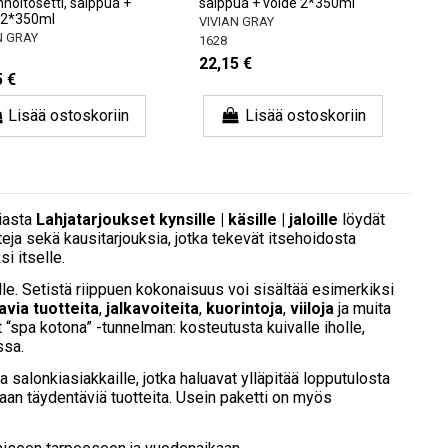
hoitosetti, saippua +
saippua + voide 2*350ml
 2*350ml
VIVIAN GRAY
N GRAY
1628
22,15 €
5 €
Lisää ostoskoriin
Lisää ostoskoriin
riasta
Lahjatarjoukset kynsille | käsille | jaloille
löydät
tteja sekä kausitarjouksia, jotka tekevät itsehoidosta
i itselle.
nsille. Setistä riippuen kokonaisuus voi sisältää esimerkiksi
avia tuotteita
,
jalkavoiteita
,
kuorintoja
,
viiloja
ja muita
 “spa kotona” -tunnelman: kosteutusta kuivalle iholle,
ssa.
a salonkiasiakkaille, jotka haluavat ylläpitää lopputulosta
siaan täydentäviä tuotteita. Usein paketti on myös