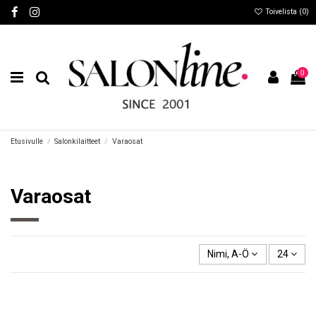
Toivelista (
0
)
0
Etusivulle
Salonkilaitteet
Varaosat
Varaosat
Nimi, A-Ö
24