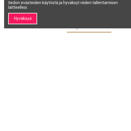
tiedon evästeiden käytöstä ja hyväksyt niiden tallentamisen
laitteellesi.
Hyväksyä
Tuotetta ei ole varastossa
Selkäevälaitteen elektrodi,
SilverFox-sohvan käsiohjain
kampa
RESET-toiminnolla
SALON LINE
SALON LINE
KEMDOR
HC-003 NEW
19,00 €
99,00 €
Lisää ostoskoriin
Näytä
1
2
Minun SALON LINE
Tietoja SALON LINE:stä