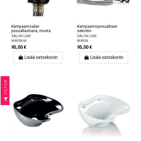
Kampaamoalan
Kampaamopesualtaan
pesuallashana, musta
sekoitin
SALON LINE
SALON LINE
MAISN-M
MAISN
95,00 €
95,00 €
Lisää ostoskoriin
Lisää ostoskoriin
R
F
I
L
T
E