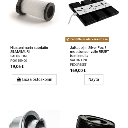
Tuotetta ei ole varastossa
Hiustenimurin suodatin
Jalkapoljin Silver Fox 3 -
SILMÄIMURI
moottorisohvalle RESET-
toiminnolla
SALON LINE
SALON LINE
P001659-00
PED3RESET
19,06 €
169,00 €
Lisää ostoskoriin
Näytä