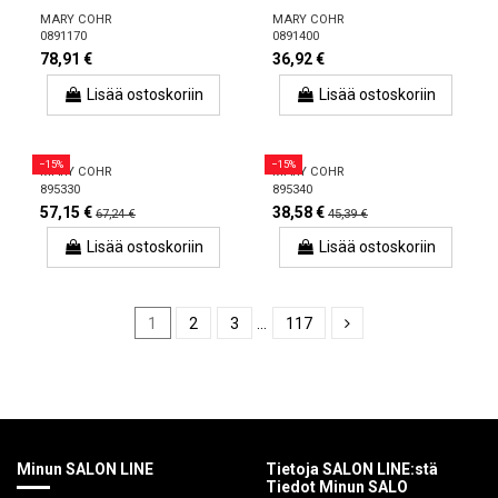
MARY COHR
MARY COHR
0891170
0891400
78,91 €
36,92 €
Lisää ostoskoriin
Lisää ostoskoriin
−15%
−15%
MARY COHR
MARY COHR
895330
895340
57,15 €
38,58 €
67,24 €
45,39 €
Lisää ostoskoriin
Lisää ostoskoriin
1
2
3
…
117
Minun SALON LINE
Tietoja SALON LINE:stä
Tiedot Minun SALO