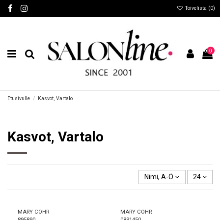
Toivelista (
0
)
0
Etusivulle
Kasvot, Vartalo
Kasvot, Vartalo
Nimi, A-Ö
24
MARY COHR
MARY COHR
895890
0891450