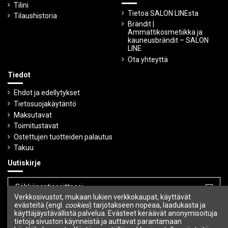
Tilini
Tietoa SALON LINEsta
Tilaushistoria
Brändit |
Ammattikosmetiikka ja
kauneusbrändit – SALON
LINE
Ota yhteyttä
Tiedot
Ehdot ja edellytykset
Tietosuojakäytäntö
Maksutavat
Toimitustavat
Ostettujen tuotteiden palautus
Takuu
Uutiskirje
Verkkosivustot, mukaan lukien verkkokaupat, käyttävät
Voit peruuttaa tilauksen milloin tahansa.
evästeitä (engl.
cookies
) tarjotakseen nopeaa, laadukasta ja
käyttäjäystävällistä palvelua. Evästeet keräävät anonymisoituja
tietoja sivuston käynneistä ja auttavat parantamaan
Seuraa meitä