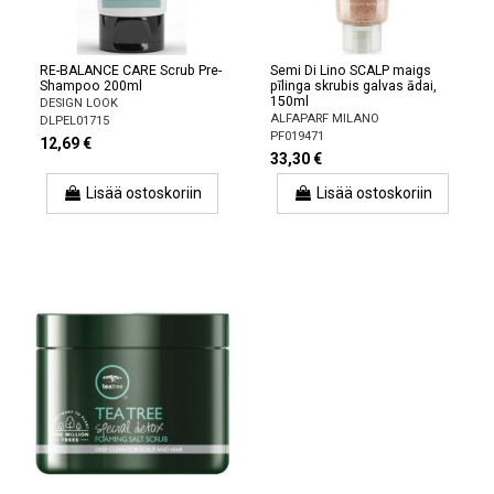
RE-BALANCE CARE Scrub Pre-
Semi Di Lino SCALP maigs
Shampoo 200ml
pīlinga skrubis galvas ādai,
150ml
DESIGN LOOK
ALFAPARF MILANO
DLPEL01715
PF019471
12,69 €
33,30 €
Lisää ostoskoriin
Lisää ostoskoriin