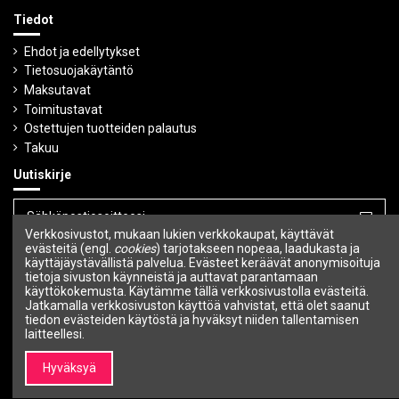
Tiedot
Ehdot ja edellytykset
Tietosuojakäytäntö
Maksutavat
Toimitustavat
Ostettujen tuotteiden palautus
Takuu
Uutiskirje
Verkkosivustot, mukaan lukien verkkokaupat, käyttävät
Voit peruuttaa tilauksen milloin tahansa.
evästeitä (engl.
cookies
) tarjotakseen nopeaa, laadukasta ja
käyttäjäystävällistä palvelua. Evästeet keräävät anonymisoituja
tietoja sivuston käynneistä ja auttavat parantamaan
Seuraa meitä
käyttökokemusta. Käytämme tällä verkkosivustolla evästeitä.
Jatkamalla verkkosivuston käyttöä vahvistat, että olet saanut
tiedon evästeiden käytöstä ja hyväksyt niiden tallentamisen
laitteellesi.
Hyväksyä