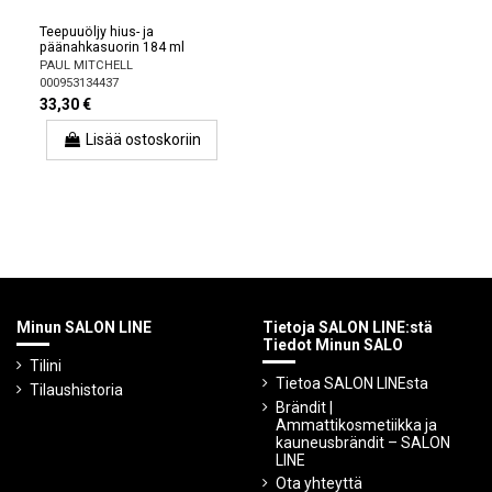
Teepuuöljy hius- ja
päänahkasuorin 184 ml
PAUL MITCHELL
000953134437
33,30 €
Lisää ostoskoriin
Minun SALON LINE
Tietoja SALON LINE:stä
Tiedot Minun SALO
Tilini
Tietoa SALON LINEsta
Tilaushistoria
Brändit |
Ammattikosmetiikka ja
kauneusbrändit – SALON
LINE
Ota yhteyttä