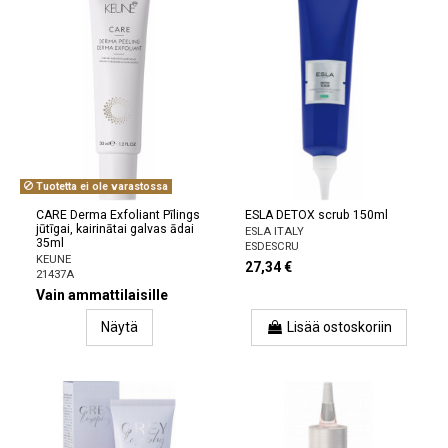
Tuotetta ei ole varastossa
CARE Derma Exfoliant Pīlings
ESLA DETOX scrub 150ml
jūtīgai, kairinātai galvas ādai
ESLA ITALY
35ml
ESDESCRU
KEUNE
27,34 €
21437A
Vain ammattilaisille
Näytä
Lisää ostoskoriin