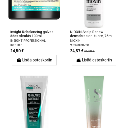
Insight Rebalancing galvas
NIOXIN Scalp Renew
ādas skrubis 100ml
dermabrasion -tuote, 75ml
INSIGHT PROFESSIONAL
NIOXIN
IRE510-B
99350180238
24,50 €
24,57 €
35,10 €
Lisää ostoskoriin
Lisää ostoskoriin