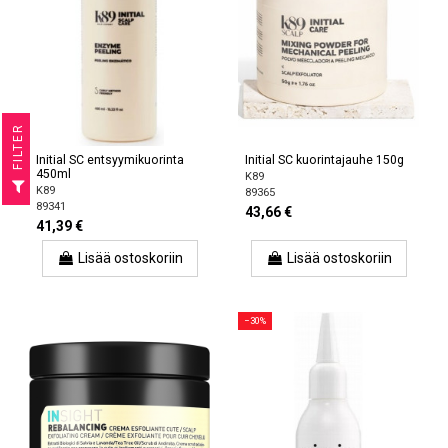
R
Initial SC entsyymikuorinta
Initial SC kuorintajauhe 150g
450ml
F
I
L
T
E
K89
K89
89365
89341
43,66 €
41,39 €
Lisää ostoskoriin
Lisää ostoskoriin
−30%