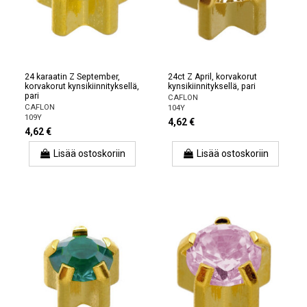
24 karaatin Z September,
24ct Z April, korvakorut
korvakorut kynsikiinnityksellä,
kynsikiinnityksellä, pari
pari
CAFLON
CAFLON
104Y
109Y
4,62 €
4,62 €
Lisää ostoskoriin
Lisää ostoskoriin