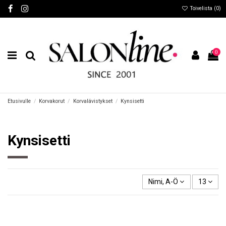
Toivelista (
0
)
0
Etusivulle
Korvakorut
Korvalävistykset
Kynsisetti
Kynsisetti
Nimi, A-Ö
13