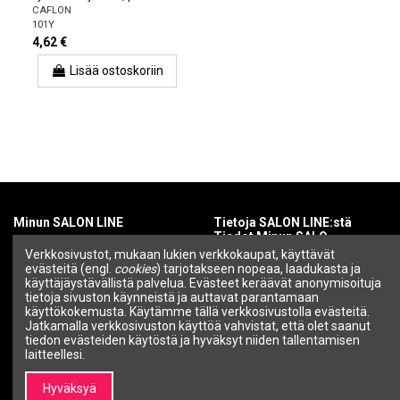
CAFLON
101Y
4,62 €
Lisää ostoskoriin
Minun SALON LINE
Tietoja SALON LINE:stä
Tiedot Minun SALO
Tilini
Verkkosivustot, mukaan lukien verkkokaupat, käyttävät
evästeitä (engl.
cookies
) tarjotakseen nopeaa, laadukasta ja
Tietoa SALON LINEsta
Tilaushistoria
käyttäjäystävällistä palvelua. Evästeet keräävät anonymisoituja
Brändit |
tietoja sivuston käynneistä ja auttavat parantamaan
Ammattikosmetiikka ja
käyttökokemusta. Käytämme tällä verkkosivustolla evästeitä.
kauneusbrändit – SALON
Jatkamalla verkkosivuston käyttöä vahvistat, että olet saanut
LINE
tiedon evästeiden käytöstä ja hyväksyt niiden tallentamisen
Ota yhteyttä
laitteellesi.
Tiedot
Hyväksyä