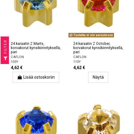
Tuotetta ei ole varastossa
R
24 karaatin Z Marts,
24 karaatin Z October,
korvakorut kynsikiinnityksellä,
korvakorut kynsikiinnityksellä,
pari
pari
F
I
L
T
E
CAFLON
CAFLON
103Y
110Y
4,62 €
4,62 €
Lisää ostoskoriin
Näytä