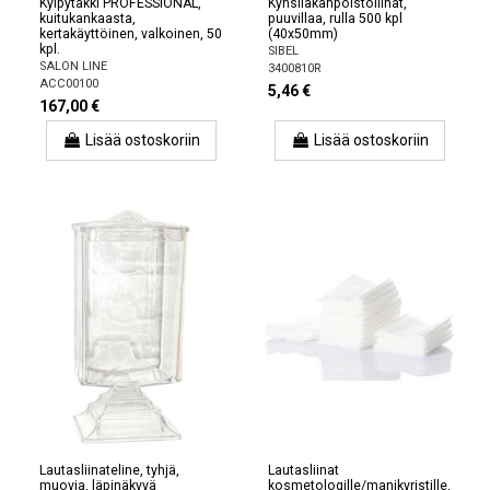
Kylpytakki PROFESSIONAL,
Kynsilakanpoistoliinat,
kuitukankaasta,
puuvillaa, rulla 500 kpl
kertakäyttöinen, valkoinen, 50
(40x50mm)
kpl.
SIBEL
SALON LINE
3400810R
ACC00100
5,46 €
167,00 €
Lisää ostoskoriin
Lisää ostoskoriin
Lautasliinateline, tyhjä,
Lautasliinat
muovia, läpinäkyvä
kosmetologille/manikyristille,