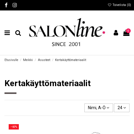
Toivelista (
0
)
0
Etusivulle
Meikki
Asusteet
Kertakäyttömateriaalit
Kertakäyttömateriaalit
Nimi, A-Ö
24
−60%