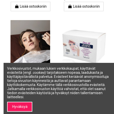
Lisää ostoskoriin
Lisää ostoskoriin
Verkkosivustot, mukaan lukien verkkokaupat, käyttävät
evästeitä (engl.
cookies
) tarjotakseen nopeaa, laadukasta ja
Tuotetta ei ole varastossa
käyttäjäystävällistä palvelua. Evästeet keräävät anonymisoituja
tietoja sivuston käynneistä ja auttavat parantamaan
Meikinlevitysviitta,
Meikinpoistolaput, puuvillaa,
käyttökokemusta. Käytämme tällä verkkosivustolla evästeitä.
kuitukankaasta, sulkimella,
7,5 x 7,5 cm, 300 kpl.
Jatkamalla verkkosivuston käyttöä vahvistat, että olet saanut
100 kpl.
SIBEL
tiedon evästeiden käytöstä ja hyväksyt niiden tallentamisen
SALON LINE
4421557
laitteellesi.
MAN00624
19,15 €
16,66 €
Hyväksyä
Näytä
Lisää ostoskoriin