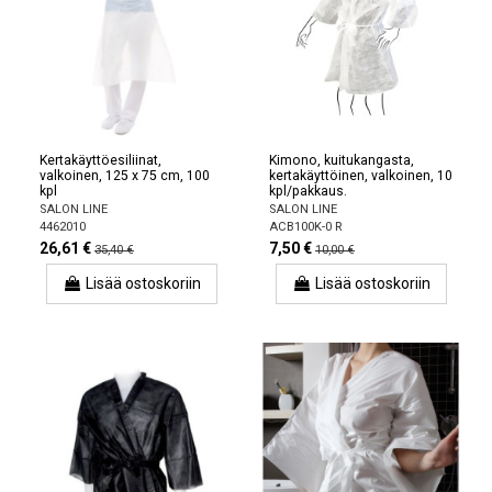
Kertakäyttöesiliinat,
Kimono, kuitukangasta,
valkoinen, 125 x 75 cm, 100
kertakäyttöinen, valkoinen, 10
kpl
kpl/pakkaus.
SALON LINE
SALON LINE
4462010
ACB100K-0 R
26,61 €
7,50 €
35,40 €
10,00 €
Lisää ostoskoriin
Lisää ostoskoriin