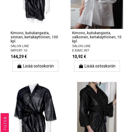
Kimono, kuitukangasta,
Kimono, kuitukangasta,
sininen, kertakäyttöinen, 100
valkoinen, kertakäyttöinen, 10
kpl.
kpl.
SALON LINE
SALON LINE
IMPORT 10
E KIMC.INT
144,29 €
10,92 €
Lisää ostoskoriin
Lisää ostoskoriin
R
F
I
L
T
E