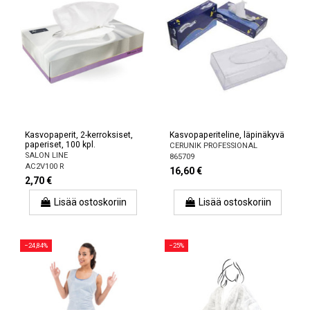
Kasvopaperit, 2-kerroksiset,
Kasvopaperiteline, läpinäkyvä
paperiset, 100 kpl.
CERUNIK PROFESSIONAL
SALON LINE
865709
AC2V100 R
16,60 €
2,70 €
Lisää ostoskoriin
Lisää ostoskoriin
−24,84%
−25%