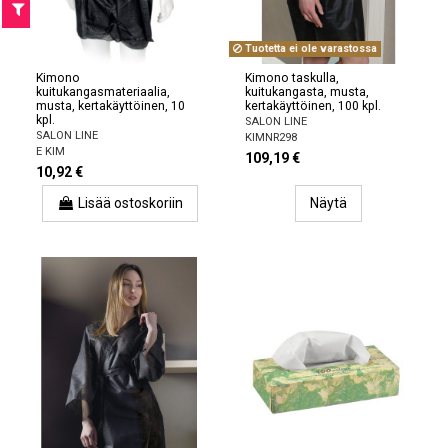
Tuotetta ei ole varastossa
Kimono
Kimono taskulla,
kuitukangasmateriaalia,
kuitukangasta, musta,
musta, kertakäyttöinen, 10
kertakäyttöinen, 100 kpl.
kpl.
SALON LINE
SALON LINE
KIMNR298
E KIM
109,19 €
10,92 €
Lisää ostoskoriin
Näytä