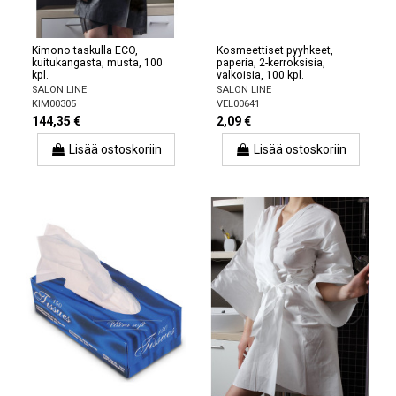
Kimono taskulla ECO,
Kosmeettiset pyyhkeet,
kuitukangasta, musta, 100
paperia, 2-kerroksisia,
kpl.
valkoisia, 100 kpl.
SALON LINE
SALON LINE
KIM00305
VEL00641
144,35 €
2,09 €
Lisää ostoskoriin
Lisää ostoskoriin