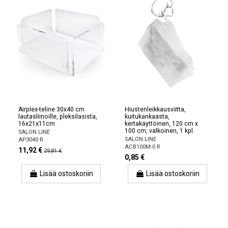
Airplex-teline 30x40 cm
Hiustenleikkausviitta,
lautasliinoille, pleksilasista,
kuitukankaasta,
16x21x11cm
kertakäyttöinen, 120 cm x
100 cm, valkoinen, 1 kpl.
SALON LINE
SALON LINE
AP3040 R
ACB100M-0 R
11,92 €
29,81 €
0,85 €
Lisää ostoskoriin
Lisää ostoskoriin