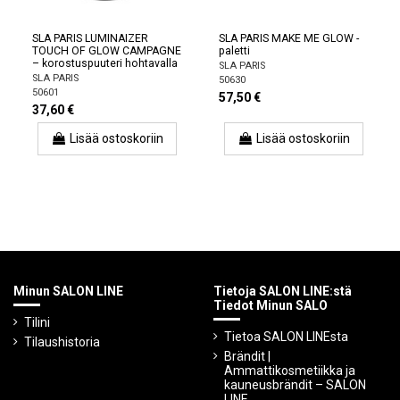
SLA PARIS LUMINAIZER
SLA PARIS MAKE ME GLOW -
TOUCH OF GLOW CAMPAGNE
paletti
– korostuspuuteri hohtavalla
SLA PARIS
SLA PARIS
50630
50601
57,50 €
37,60 €
Lisää ostoskoriin
Lisää ostoskoriin
Minun SALON LINE
Tietoja SALON LINE:stä
Tiedot Minun SALO
Tilini
Tietoa SALON LINEsta
Tilaushistoria
Brändit |
Ammattikosmetiikka ja
kauneusbrändit – SALON
LINE