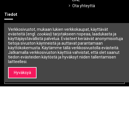
Ota yhteyttä
Tiedot
Ehdot ja edellytykset
Verkkosivustot, mukaan lukien verkkokaupat, käyttävät
Tietosuojakäytäntö
evästeitä (engl.
cookies
) tarjotakseen nopeaa, laadukasta ja
Maksutavat
käyttäjäystävällistä palvelua. Evästeet keräävät anonymisoituja
tietoja sivuston käynneistä ja auttavat parantamaan
Toimitustavat
käyttökokemusta. Käytämme tällä verkkosivustolla evästeitä.
Ostettujen tuotteiden palautus
Jatkamalla verkkosivuston käyttöä vahvistat, että olet saanut
Takuu
tiedon evästeiden käytöstä ja hyväksyt niiden tallentamisen
laitteellesi.
Uutiskirje
Hyväksyä
Voit peruuttaa tilauksen milloin tahansa.
Seuraa meitä