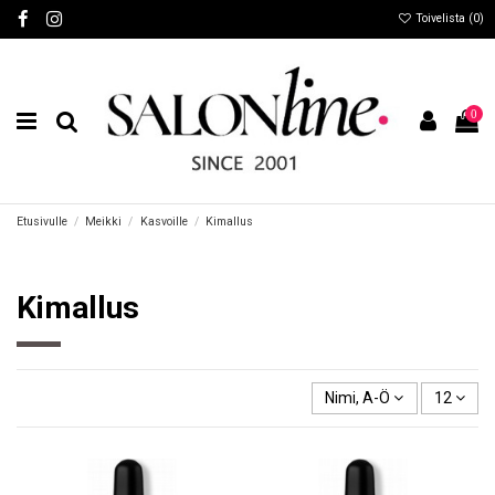
Toivelista (
0
)
0
Etusivulle
Meikki
Kasvoille
Kimallus
Kimallus
Nimi, A-Ö
12