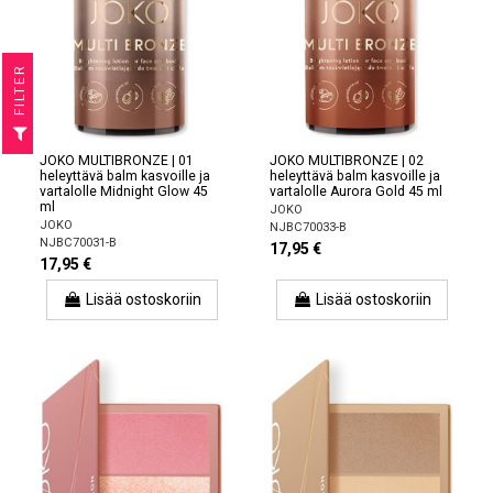
R
F
I
L
T
E
JOKO MULTIBRONZE | 01
JOKO MULTIBRONZE | 02
heleyttävä balm kasvoille ja
heleyttävä balm kasvoille ja
vartalolle Midnight Glow 45
vartalolle Aurora Gold 45 ml
ml
JOKO
JOKO
NJBC70033-B
NJBC70031-B
17,95 €
17,95 €
Lisää ostoskoriin
Lisää ostoskoriin