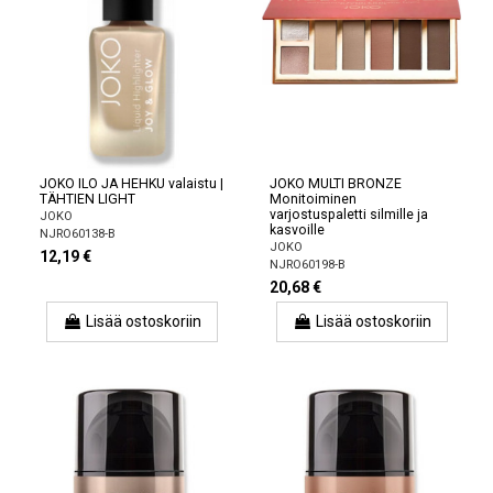
JOKO ILO JA HEHKU valaistu |
JOKO MULTI BRONZE
TÄHTIEN LIGHT
Monitoiminen
varjostuspaletti silmille ja
JOKO
kasvoille
NJRO60138-B
JOKO
12,19 €
NJRO60198-B
20,68 €
Lisää ostoskoriin
Lisää ostoskoriin