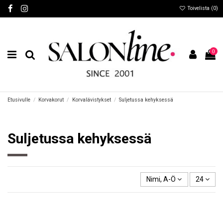
Toivelista (
0
)
0
Etusivulle
Korvakorut
Korvalävistykset
Suljetussa kehyksessä
Suljetussa kehyksessä
Nimi, A-Ö
24