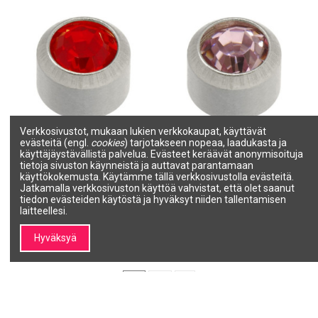
Verkkosivustot, mukaan lukien verkkokaupat, käyttävät
evästeitä (engl.
cookies
) tarjotakseen nopeaa, laadukasta ja
käyttäjäystävällistä palvelua. Evästeet keräävät anonymisoituja
B Julijs -korvakorut, suljettu
B June -korvakorut, suljettu
tietoja sivuston käynneistä ja auttavat parantamaan
kehys, pari
kehys, pari
käyttökokemusta. Käytämme tällä verkkosivustolla evästeitä.
CAFLON
CAFLON
Jatkamalla verkkosivuston käyttöä vahvistat, että olet saanut
2WB-7
2WB-6
tiedon evästeiden käytöstä ja hyväksyt niiden tallentamisen
3,39 €
3,39 €
laitteellesi.
Lisää ostoskoriin
Lisää ostoskoriin
Hyväksyä
1
2