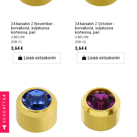
24 karaatin Z November -
24 karaatin Z October -
korvakorut, suljetussa
korvakorut, suljetussa
korteissa, pari
korteissa, pari
CAFLON
CAFLON
2YB-11
2YB-10
3,64 €
3,64 €
Lisää ostoskoriin
Lisää ostoskoriin
SUODATTAA