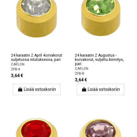
24 karaatin Z April -korvakorut
24 karaatin Z Augustus -
suljetussa istutuksessa, pari
korvakorut, suljettu kiinnitys,
pari
CAFLON
CAFLON
2YB-4
2YB-8
3,64 €
3,64 €
Lisää ostoskoriin
Lisää ostoskoriin