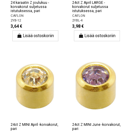
24 karaatin Z joulukuu -
24ct Z April LARGE -
korvakorut suljetussa
korvakorut suljetussa
istutuksessa, pari
istutuksessa, pari
CAFLON
CAFLON
2YB-12
2YBL-4
3,64 €
3,98 €
Lisää ostoskoriin
Lisää ostoskoriin
24ct Z MINI April -korvakorut,
24ct Z MINI June -korvakorut,
pari
pari