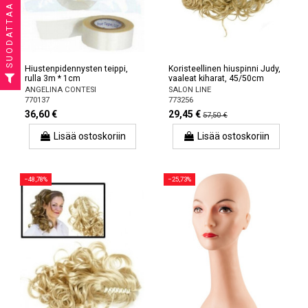
SUODATTAA
Hiustenpidennysten teippi,
Koristeellinen hiuspinni Judy,
rulla 3m * 1cm
vaaleat kiharat, 45/50cm
ANGELINA CONTESI
SALON LINE
770137
773256
36,60 €
29,45 €
57,50 €
Lisää ostoskoriin
Lisää ostoskoriin
−48,78%
−25,73%