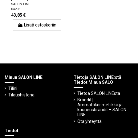
SALON LINE
04208
43,85 €
Lisää ostoskoriin
Minun SALON LINE
Tietoja SALON LINE:stä
Tiedot Minun SALO
Tilini
Tietoa SALON LINEsta
Tilaushistoria
Brändit |
Ammattikosmetiikka ja
kauneusbrändit – SALON
LINE
Ota yhteyttä
Tiedot