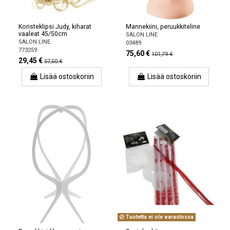
Koristeklipsi Judy, kiharat
Mannekiini, peruukkiteline
vaaleat 45/50cm
SALON LINE
SALON LINE
03489
773259
75,60 €
101,79 €
29,45 €
57,50 €
Lisää ostoskoriin
Lisää ostoskoriin
Tuotetta ei ole varastossa