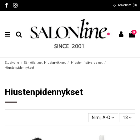
Toivelista (
0
)
0
Etusivulle
Sähkölaitteet, Hiustarvikkeet
Hiusten lisävarusteet
Hiustenpidennykset
Hiustenpidennykset
Nimi, A-Ö
13