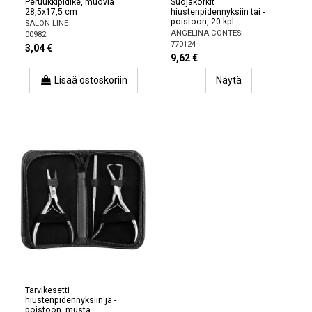
Peruukkipidike, muovia
Suojakorkit
28,5x17,5 cm
hiustenpidennyksiin tai -
poistoon, 20 kpl
SALON LINE
ANGELINA CONTESI
00982
770124
3,04 €
9,62 €
Lisää ostoskoriin
Näytä
Tarvikesetti
hiustenpidennyksiin ja -
poistoon, musta