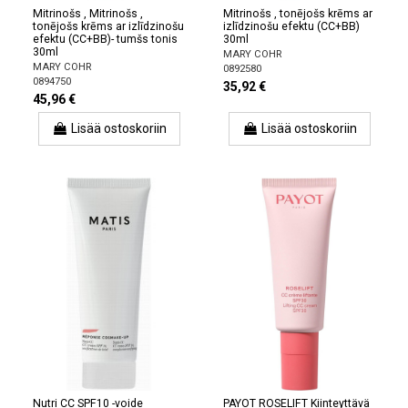
Mitrinošs , Mitrinošs ,
Mitrinošs , tonējošs krēms ar
tonējošs krēms ar izlīdzinošu
izlīdzinošu efektu (CC+BB)
efektu (CC+BB)- tumšs tonis
30ml
30ml
MARY COHR
MARY COHR
0892580
0894750
35,92 €
45,96 €
Lisää ostoskoriin
Lisää ostoskoriin
Nutri CC SPF10 -voide
PAYOT ROSELIFT Kiinteyttävä