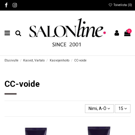
Toivelista (
0
)
0
Etusivulle
Kasvot, Vartalo
Kasvojenhoito
CC-voide
CC-voide
Nimi, A-Ö
15