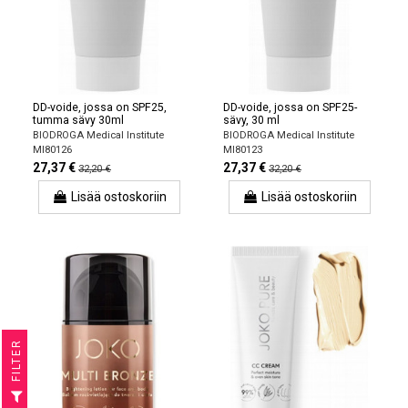
DD-voide, jossa on SPF25,
DD-voide, jossa on SPF25-
tumma sävy 30ml
sävy, 30 ml
BIODROGA Medical Institute
BIODROGA Medical Institute
MI80126
MI80123
27,37 €
27,37 €
32,20 €
32,20 €
Lisää ostoskoriin
Lisää ostoskoriin
R
F
I
L
T
E