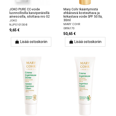
JOKO PURE CC-voide
Mary Cohr Ikääntymistä
luonnollisilla kasviperäisillä
ehkäisevä kosteuttava ja
ainesosilla, silottava nro 02
kirkastava voide SPF 50:llä,
30ml
JOKO
MARY COHR
NJPO10130-B
0896170
9,65 €
50,65 €
Lisää ostoskoriin
Lisää ostoskoriin