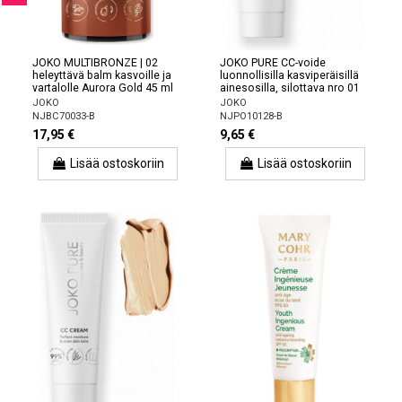
JOKO MULTIBRONZE | 02
JOKO PURE CC-voide
heleyttävä balm kasvoille ja
luonnollisilla kasviperäisillä
vartalolle Aurora Gold 45 ml
ainesosilla, silottava nro 01
JOKO
JOKO
NJBC70033-B
NJPO10128-B
17,95 €
9,65 €
Lisää ostoskoriin
Lisää ostoskoriin