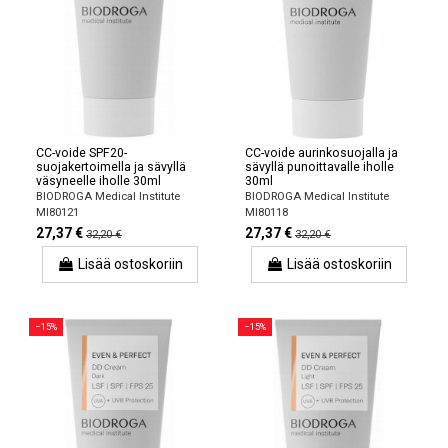
CC-voide SPF20-
CC-voide aurinkosuojalla ja
suojakertoimella ja sävyllä
sävyllä punoittavalle iholle
väsyneelle iholle 30ml
30ml
BIODROGA Medical Institute
BIODROGA Medical Institute
MI80121
MI80118
27,37 €
27,37 €
32,20 €
32,20 €
Lisää ostoskoriin
Lisää ostoskoriin
−15%
−15%