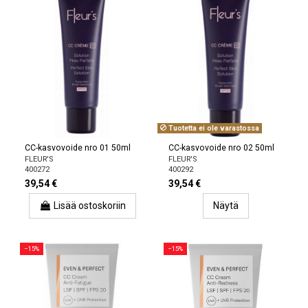
Tuotetta ei ole varastossa
CC-kasvovoide nro 01 50ml
CC-kasvovoide nro 02 50ml
FLEUR'S
FLEUR'S
400272
400292
39,54 €
39,54 €
Lisää ostoskoriin
Näytä
−15%
−15%