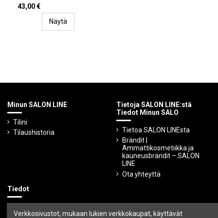
43,00 €
Näytä
Minun SALON LINE
Tietoja SALON LINE:stä
Tiedot Minun SALO
Tilini
Tietoa SALON LINEsta
Tilaushistoria
Brändit |
Ammattikosmetiikka ja
kauneusbrändit – SALON
LINE
Ota yhteyttä
Tiedot
Ehdot ja edellytykset
Verkkosivustot, mukaan lukien verkkokaupat, käyttävät
Tietosuojakäytäntö