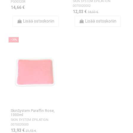
SKIN SYSTEM EPILATION
P000320R
0070020002
14,66 €
12,03 €
18,50 €
Lisää ostoskoriin
Lisää ostoskoriin
−35%
SkinSystem Paraffin Rose,
1000ml
SKIN SYSTEM EPILATION
0070020000
13,93 €
21,43 €