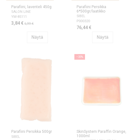
Parafiini, laventeli 450g
Parafiini Persikka
6*500gr/laatikko
SALON LINE
SIBEL
YM-85111
P000320
3,84 €
6,99 €
76,44 €
Näytä
Näytä
−35%
Parafiini Persikka 500gr
SkinSystem Paraffin Orange,
1000ml
SIBEL