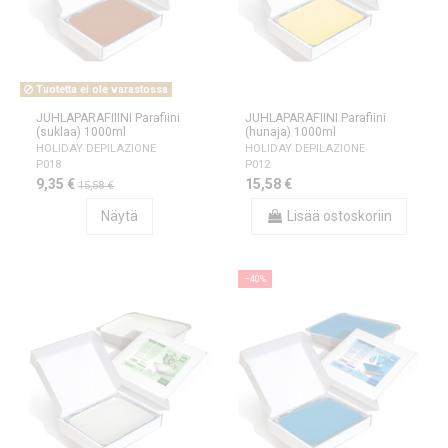
Tuotetta ei ole varastossa
JUHLAPARAFIIINI Parafiini
JUHLAPARAFIINI Parafiini
(suklaa) 1000ml
(hunaja) 1000ml
HOLIDAY DEPILAZIONE
HOLIDAY DEPILAZIONE
P018
P012
9,35 €
15,58 €
15,58 €
Näytä
Lisää ostoskoriin
−40%