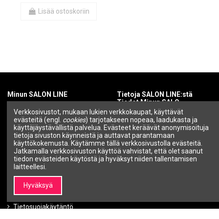
Lisää ostoskoriin
Minun SALON LINE
Tietoja SALON LINE:stä
Tiedot Minun SALO
Tilini
Verkkosivustot, mukaan lukien verkkokaupat, käyttävät
evästeitä (engl.
cookies
) tarjotakseen nopeaa, laadukasta ja
Tietoa SALON LINEsta
Tilaushistoria
käyttäjäystävällistä palvelua. Evästeet keräävät anonymisoituja
Brändit |
tietoja sivuston käynneistä ja auttavat parantamaan
Ammattikosmetiikka ja
käyttökokemusta. Käytämme tällä verkkosivustolla evästeitä.
kauneusbrändit – SALON
Jatkamalla verkkosivuston käyttöä vahvistat, että olet saanut
LINE
tiedon evästeiden käytöstä ja hyväksyt niiden tallentamisen
Ota yhteyttä
laitteellesi.
Tiedot
Hyväksyä
Ehdot ja edellytykset
Tietosuojakäytäntö
Maksutavat