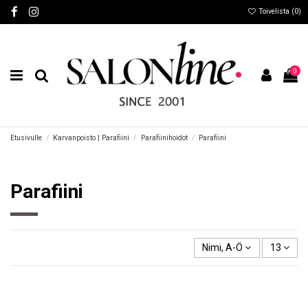
Toivelista (
0
)
0
Etusivulle
Karvanpoisto | Parafiini
Parafiinihoidot
Parafiini
Parafiini
Nimi, A-Ö
13