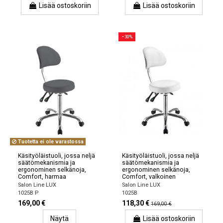
Lisää ostoskoriin
Lisää ostoskoriin
−30%
Tuotetta ei ole varastossa
Käsityöläistuoli, jossa neljä
Käsityöläistuoli, jossa neljä
säätömekanismia ja
säätömekanismia ja
ergonominen selkänoja,
ergonominen selkänoja,
Comfort, harmaa
Comfort, valkoinen
Salon Line LUX
Salon Line LUX
1025B P
1025B
169,00 €
118,30 €
169,00 €
Näytä
Lisää ostoskoriin