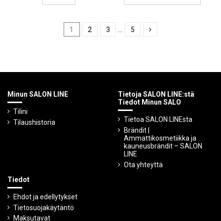
1
2
3
…
5
Minun SALON LINE
Tietoja SALON LINE:stä
Tiedot Minun SALO
Tilini
Tietoa SALON LINEsta
Tilaushistoria
Brändit |
Ammattikosmetiikka ja
kauneusbrändit – SALON
LINE
Ota yhteyttä
Tiedot
Ehdot ja edellytykset
Tietosuojakäytäntö
Maksutavat