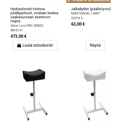
Tuotetta ei ole varastossa
Hydraulisesti toimiva
Jalkakytkin (päälle/pois)
pedikyyrituoli, voidaan laskea
MASTERVAC | NWT
vaakasuoraan asentoon
55314.5
Hepta
63,00 €
Salon Line PRO SERIES
88101-P
473,00 €
Lisää ostoskoriin
Näytä