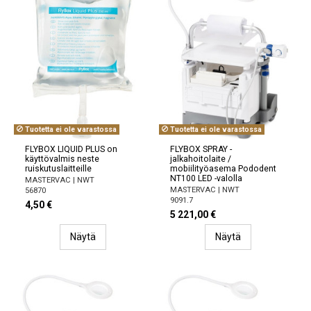
Tuotetta ei ole varastossa
Tuotetta ei ole varastossa
FLYBOX LIQUID PLUS on
FLYBOX SPRAY -
käyttövalmis neste
jalkahoitolaite /
ruiskutuslaitteille
mobiilityöasema Pododent
NT100 LED -valolla
MASTERVAC | NWT
MASTERVAC | NWT
56870
9091.7
4,50 €
5 221,00 €
Näytä
Näytä