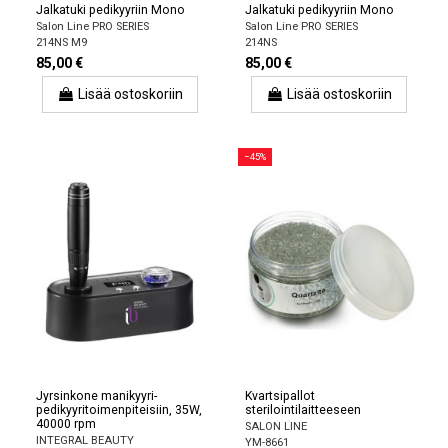
Jalkatuki pedikyyriin Mono
Jalkatuki pedikyyriin Mono
Salon Line PRO SERIES
Salon Line PRO SERIES
214NS M9
214NS
85,00 €
85,00 €
Lisää ostoskoriin
Lisää ostoskoriin
−45%
Jyrsinkone manikyyri-
Kvartsipallot
pedikyyritoimenpiteisiin, 35W,
sterilointilaitteeseen
40000 rpm
SALON LINE
INTEGRAL BEAUTY
YM-8661