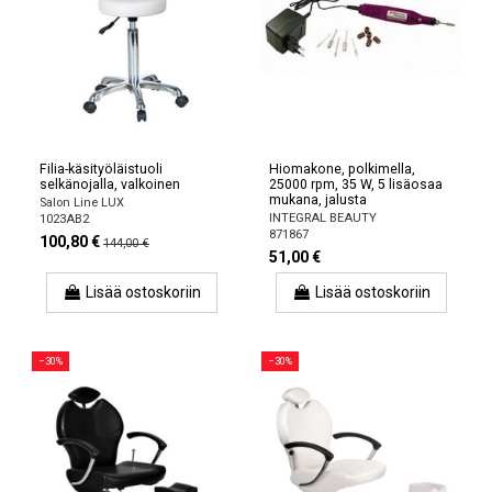
Filia-käsityöläistuoli
Hiomakone, polkimella,
selkänojalla, valkoinen
25000 rpm, 35 W, 5 lisäosaa
mukana, jalusta
Salon Line LUX
INTEGRAL BEAUTY
1023AB2
871867
100,80 €
144,00 €
51,00 €
Lisää ostoskoriin
Lisää ostoskoriin
−30%
−30%