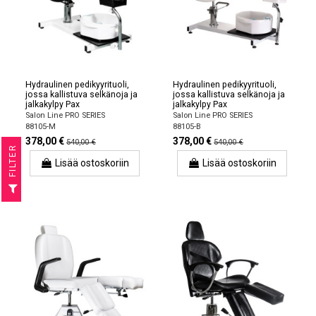
Hydraulinen pedikyyrituoli,
Hydraulinen pedikyyrituoli,
jossa kallistuva selkänoja ja
jossa kallistuva selkänoja ja
jalkakylpy Pax
jalkakylpy Pax
Salon Line PRO SERIES
Salon Line PRO SERIES
88105-M
88105-B
378,00 €
378,00 €
540,00 €
540,00 €
R
Lisää ostoskoriin
Lisää ostoskoriin
F
I
L
T
E