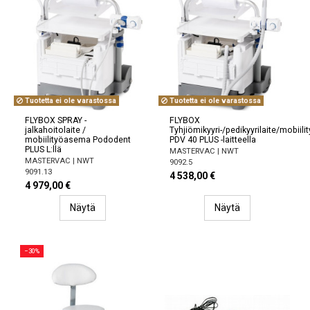
Tuotetta ei ole varastossa
Tuotetta ei ole varastossa
FLYBOX SPRAY -
FLYBOX
jalkahoitolaite /
Tyhjiömikyyri-/pedikyyrilaite/mobii
mobiilityöasema Pododent
PDV 40 PLUS -laitteella
PLUS L:llä
MASTERVAC | NWT
MASTERVAC | NWT
9092.5
9091.13
4 538,00 €
4 979,00 €
Näytä
Näytä
−30%