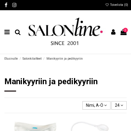
Toivelista (
0
)
0
Etusivulle
Salonkilaitteet
Manikyyriin ja pedikyyriin
Manikyyriin ja pedikyyriin
Nimi, A-Ö
24