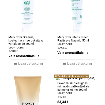
Mary Cohr Gradual,
Mary Cohr Intensiivinen
kosteuttava itseruskettava
Ravitseva Naamio 50ml
vartalovoide 200ml
MARY COHR
MARY COHR
0792560
0791810
Vain ammattilaisille
Vain ammattilaisille
Lisää ostoskoriin
Lisää ostoskoriin
Tuotetta ei ole varastossa
Pakāpeniski pieaugošs,
mitrinošs paštonējošais
ķermeņa krēms 200ml
MARY COHR
895000
53,34 €