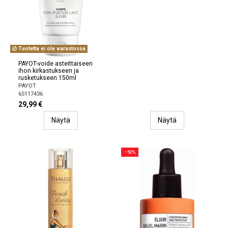
Tuotetta ei ole varastossa
PAYOT-voide asteittaiseen
ihon kirkastukseen ja
rusketukseen 150ml
PAYOT
65117436
29,99 €
Näytä
Näytä
−50%