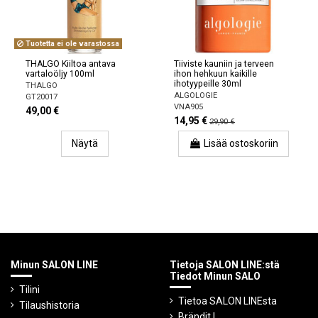
Tuotetta ei ole varastossa
THALGO Kiiltoa antava
Tiiviste kauniin ja terveen
vartaloöljy 100ml
ihon hehkuun kaikille
ihotyypeille 30ml
THALGO
ALGOLOGIE
GT20017
VNA905
49,00 €
14,95 €
29,90 €
Näytä
Lisää ostoskoriin
Minun SALON LINE
Tietoja SALON LINE:stä
Tiedot Minun SALO
Tilini
Tietoa SALON LINEsta
Tilaushistoria
Brändit |