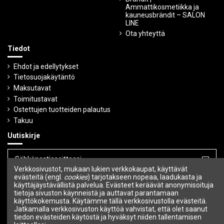
Ammattikosmetiikka ja
kauneusbrändit – SALON
LINE
Ota yhteyttä
Tiedot
Ehdot ja edellytykset
Tietosuojakäytäntö
Maksutavat
Toimitustavat
Ostettujen tuotteiden palautus
Takuu
Uutiskirje
Verkkosivustot, mukaan lukien verkkokaupat, käyttävät
Voit peruuttaa tilauksen milloin tahansa.
evästeitä (engl.
cookies
) tarjotakseen nopeaa, laadukasta ja
käyttäjäystävällistä palvelua. Evästeet keräävät anonymisoituja
tietoja sivuston käynneistä ja auttavat parantamaan
Seuraa meitä
käyttökokemusta. Käytämme tällä verkkosivustolla evästeitä.
Jatkamalla verkkosivuston käyttöä vahvistat, että olet saanut
tiedon evästeiden käytöstä ja hyväksyt niiden tallentamisen