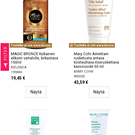
Tuotetta ei ole varastossa
Tuotetta ei ole varastossa
R
MAGIC BRONZE Kultainen
Mary Cohr Asteittain
eliksiiri vartalolle, kirkastava
rusketusta antava
F
I
L
T
E
150ml
kosteuttava itseruskettava
kasvovoide 50 ml
BIELENDA
MARY COHR
195844
895030
19,45 €
43,59 €
Näytä
Näytä