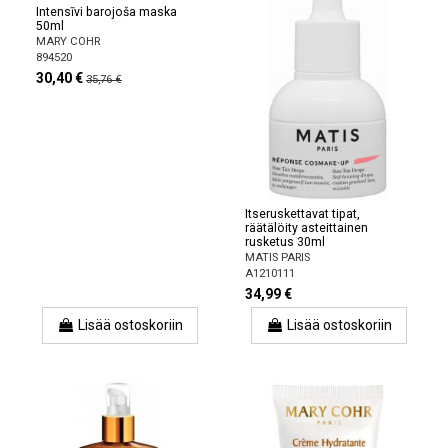
Intensīvi barojoša maska
50ml
MARY COHR
894520
30,40 €
35,76 €
Itseruskettavat tipat,
räätälöity asteittainen
rusketus 30ml
MATIS PARIS
A1210111
34,99 €
Lisää ostoskoriin
Lisää ostoskoriin