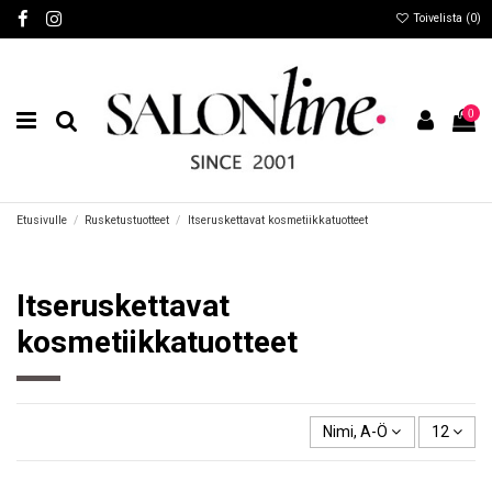
Toivelista (
0
)
0
Etusivulle
Rusketustuotteet
Itseruskettavat kosmetiikkatuotteet
Itseruskettavat
kosmetiikkatuotteet
Nimi, A-Ö
12