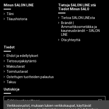
Minun SALON LINE
Tietoja SALON LINE:stä
Tiedot Minun SALO
Tilini
Tietoa SALON LINEsta
Tilaushistoria
Brändit |
Ammattikosmetiikka ja
kauneusbrändit – SALON
LINE
Ota yhteyttä
Tiedot
Ehdot ja edellytykset
Tietosuojakäytäntö
Maksutavat
Toimitustavat
Ostettujen tuotteiden palautus
Takuu
Uutiskirje
Verkkosivustot, mukaan lukien verkkokaupat, käyttävät