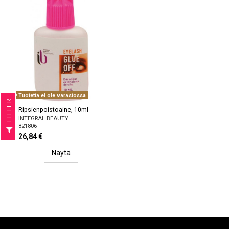
Tuotetta ei ole varastossa
R
Ripsienpoistoaine, 10ml
INTEGRAL BEAUTY
F
I
L
T
E
821806
26,84 €
Näytä