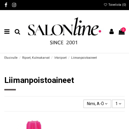
Toivelista (
0
)
0
Etusivulle
Ripset, Kulmakarvat
Irtoripset
Liimanpoistoaineet
Liimanpoistoaineet
Nimi, A-Ö
1