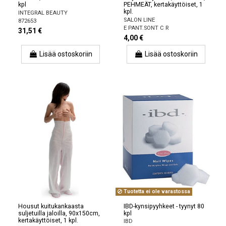
kpl
PEHMEÄT, kertakäyttöiset, 1
kpl.
INTEGRAL BEAUTY
SALON LINE
872653
E PANT.SONT C R
31,51 €
4,00 €
Lisää ostoskoriin
Lisää ostoskoriin
Tuotetta ei ole varastossa
Housut kuitukankaasta
IBD-kynsipyyhkeet - tyynyt 80
suljetuilla jaloilla, 90x150cm,
kpl
kertakäyttöiset, 1 kpl.
IBD