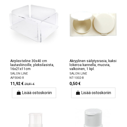
Airplex-teline 30x40 cm
Akryylinen säilytysrasia, kaksi
lautasliinoille, pleksilasista,
lokeroa kannella, muovia,
16x21x11cm
valkoinen, 1 kpl.
SALON LINE
SALON LINE
AP3040 R
NT-1002-B
11,92 €
0,50 €
29,81 €
Lisää ostoskoriin
Lisää ostoskoriin