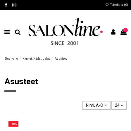
Toivelista (
0
)
0
Etusivulle
Kynnet, Kädet, Jalat
Asusteet
Asusteet
Nimi, A-Ö
24
−60%