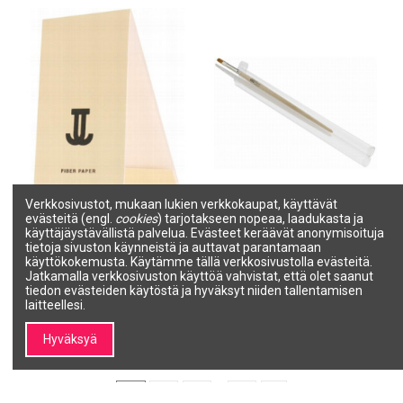
Verkkosivustot, mukaan lukien verkkokaupat, käyttävät
evästeitä (engl.
cookies
) tarjotakseen nopeaa, laadukasta ja
JESSICA NAIL REPAIR
JESSICA ProBuilder 9 -
käyttäjäystävällistä palvelua. Evästeet keräävät anonymisoituja
Kuitupaperi kynsien
geelisivellin
tietoja sivuston käynneistä ja auttavat parantamaan
korjaukseen 6x2g
JESSICA
käyttökokemusta. Käytämme tällä verkkosivustolla evästeitä.
JESSICA
GA-100-6
Jatkamalla verkkosivuston käyttöä vahvistat, että olet saanut
UP-102
tiedon evästeiden käytöstä ja hyväksyt niiden tallentamisen
26,70 €
1,96 €
laitteellesi.
Lisää ostoskoriin
Lisää ostoskoriin
Hyväksyä
1
2
3
…
9