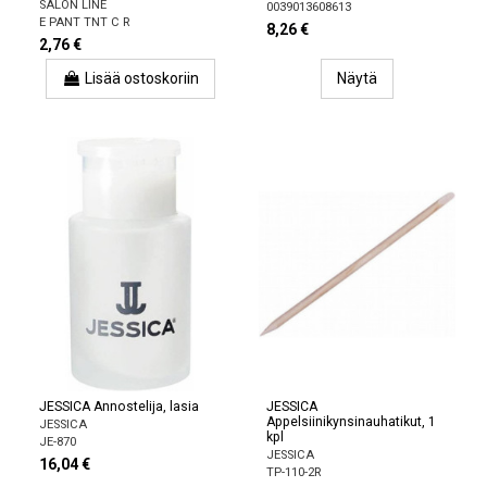
SALON LINE
0039013608613
E PANT TNT C R
8,26 €
2,76 €
Lisää ostoskoriin
Näytä
JESSICA Annostelija, lasia
JESSICA
Appelsiinikynsinauhatikut, 1
JESSICA
kpl
JE-870
JESSICA
16,04 €
TP-110-2R