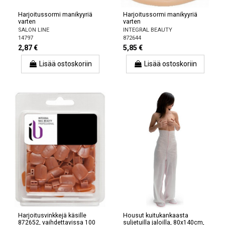
Harjoitussormi manikyyriä
Harjoitussormi manikyyriä
varten
varten
SALON LINE
INTEGRAL BEAUTY
14797
872644
2,87 €
5,85 €
Lisää ostoskoriin
Lisää ostoskoriin
Harjoitusvinkkejä käsille
Housut kuitukankaasta
872652, vaihdettavissa 100
suljetuilla jaloilla, 80x140cm,