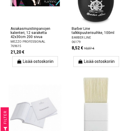
Asiakasmuistiinpanojen
Barber Line
kalenteri, 12 saraketta
talkkipuuterisuihke, 100ml
42x30cm 200 sivua
BARBER LINE
MEZZO PROFESSIONAL
06179
769615
8,52 €
10,07 €
21,20 €
Lisää ostoskoriin
Lisää ostoskoriin
R
F
I
L
T
E