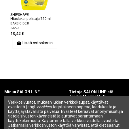
SHIPSHAPE
Hiuslakanpoistaja 750ml
BARBICIDE®
33223
13,42 €
Lisää ostoskoriin
Minun SALON LINE
Tietoja SALON LINE:stä
Tiedot Minun SALO
Tilini
Verkkosivustot, mukaan lukien verkkokaupat, käyttävät
evästeitä (engl.
cookies
) tarjotakseen nopeaa, laadukasta ja
Tietoa SALON LINEsta
Tilaushistoria
käyttäjäystävällistä palvelua. Evästeet keräävät anonymisoituja
Brändit |
tietoja sivuston käynneistä ja auttavat parantamaan
Ammattikosmetiikka ja
käyttökokemusta. Käytämme tällä verkkosivustolla evästeitä.
kauneusbrändit – SALON
Jatkamalla verkkosivuston käyttöä vahvistat, että olet saanut
LINE