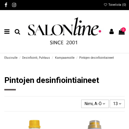
Toivelista (
0
)
0
Etusivulle
Desinfiointi, Puhtaus
Kampaamoille
Pintojen desinfiointiaineet
Pintojen desinfiointiaineet
Nimi, A-Ö
13