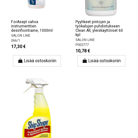
ForAsept vahva
Pyyhkeet pintojen ja
instrumenttien
työkalujen puhdistukseen
desinfiointiaine, 1000ml
Clean All, yleiskäyttöiset 60
kpl
SALON LINE
SALON LINE
066/1
P002777
17,30 €
10,78 €
Lisää ostoskoriin
Lisää ostoskoriin