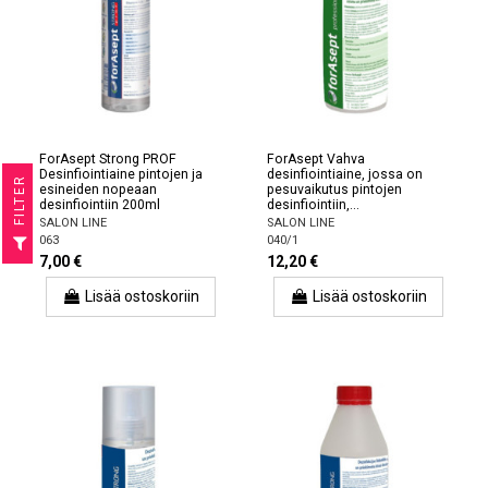
ForAsept Strong PROF
ForAsept Vahva
Desinfiointiaine pintojen ja
desinfiointiaine, jossa on
R
esineiden nopeaan
pesuvaikutus pintojen
desinfiointiin 200ml
desinfiointiin,...
SALON LINE
SALON LINE
F
I
L
T
E
063
040/1
7,00 €
12,20 €
Lisää ostoskoriin
Lisää ostoskoriin