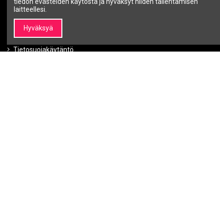
tiedon evästeiden käytöstä ja hyväksyt niiden tallentamisen
Ota yhteyttä
laitteellesi.
Tiedot
Hyväksyä
Ehdot ja edellytykset
Tietosuojakäytäntö
Maksutavat
Toimitustavat
Ostettujen tuotteiden palautus
Takuu
Uutiskirje
Voit peruuttaa tilauksen milloin tahansa.
Seuraa meitä