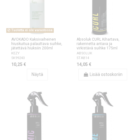
Tuotetta ei ole varastossa
AVOKADO Kaksivaiheinen
Absoluk CURL Kihartava,
hiuskuitua palauttava suihke,
rakennetta antava ja
jätettävä hiuksiin 200ml
virkistävä suihke 175ml
KEZY
ABSOLUK
5K99240
STAB14
10,25 €
14,05 €
Näytä
Lisää ostoskoriin