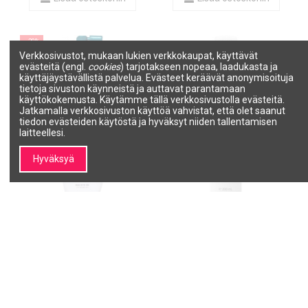
−20%
Verkkosivustot, mukaan lukien verkkokaupat, käyttävät
evästeitä (engl.
cookies
) tarjotakseen nopeaa, laadukasta ja
käyttäjäystävällistä palvelua. Evästeet keräävät anonymisoituja
tietoja sivuston käynneistä ja auttavat parantamaan
käyttökokemusta. Käytämme tällä verkkosivustolla evästeitä.
Jatkamalla verkkosivuston käyttöä vahvistat, että olet saanut
tiedon evästeiden käytöstä ja hyväksyt niiden tallentamisen
laitteellesi.
Hyväksyä
BIOSILK Volumizing Therapy -
BLOWOUT + TEXTURE SPRAY
tyvikasvusuihke hiusten
monitoimisuihke 200ml
tuuheuttamiseen 207ml
GOLDWELL
BIOSILK
252021
BS5210
25,00 €
16,47 €
20,59 €
Lisää ostoskoriin
Lisää ostoskoriin