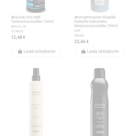
Absoluk VOLUME
Ammattimainen kiharille
Tyvituumorisuihke 150ml
hiuksille tarkoitettu
lämpösuojasuihke 250ml
ABSOLUK
K89
STAB09
89668
12,48 €
23,66 €
Lisää ostoskoriin
Lisää ostoskoriin