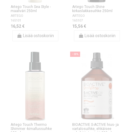
Artego Touch Sea Style -
Artego Touch Shine
maaliväri 250ml
kirkaslakkasuihke 250ml
ARTEGO
ARTEGO
165101
165107
16,52 €
15,56 €
Lisää ostoskoriin
Lisää ostoskoriin
−30%
Artego Touch Thermo
BIOACTIVE S-ACTIVE hius- ja
Shimmer -kimallussuihke
vartalosuihke, ehkäisee