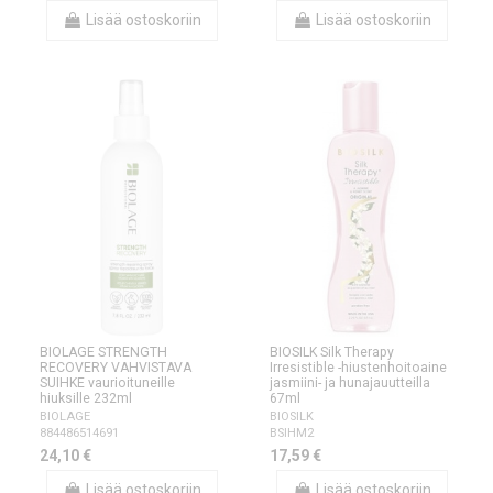
Lisää ostoskoriin
Lisää ostoskoriin
BIOLAGE STRENGTH
BIOSILK Silk Therapy
RECOVERY VAHVISTAVA
Irresistible -hiustenhoitoaine
SUIHKE vaurioituneille
jasmiini- ja hunajauutteilla
hiuksille 232ml
67ml
BIOLAGE
BIOSILK
884486514691
BSIHM2
24,10 €
17,59 €
Lisää ostoskoriin
Lisää ostoskoriin