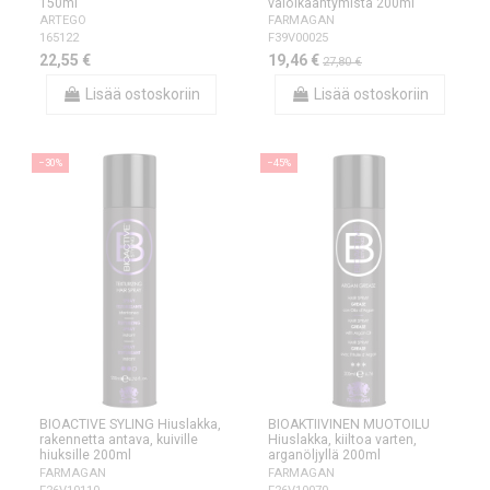
150ml
valoikääntymistä 200ml
ARTEGO
FARMAGAN
165122
F39V00025
22,55 €
19,46 €
27,80 €
Lisää ostoskoriin
Lisää ostoskoriin
−30%
−45%
BIOACTIVE SYLING Hiuslakka,
BIOAKTIIVINEN MUOTOILU
rakennetta antava, kuiville
Hiuslakka, kiiltoa varten,
hiuksille 200ml
arganöljyllä 200ml
FARMAGAN
FARMAGAN