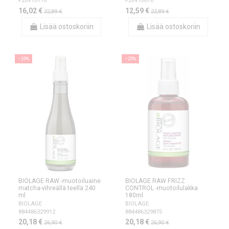
F26V10110
F26V10070
16,02 €
12,59 €
22,89 €
22,89 €
Lisää ostoskoriin
Lisää ostoskoriin
−25%
−25%
BIOLAGE RAW -muotoiluaine
BIOLAGE RAW FRIZZ
matcha-vihreällä teellä 240
CONTROL -muotoilulakka
ml
180ml
BIOLAGE
BIOLAGE
884486329912
884486329875
20,18 €
20,18 €
26,90 €
26,90 €