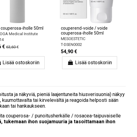
 couperosa-iholle 50ml
couperend-voide / voide
couperosa-iholle 50ml
GA Medical Institute
MESOESTETIC
14
T-DSEN0002
6 €
63,60 €
54,90 €
Lisää ostoskoriin
Lisää ostoskoriin
usta ja näkyviä, pieniä laajentuneita hiusverisuonia) näkyy
ä, kuumottavalta tai kirvelevältä ja reagoida helposti sään
kkaan tai hankaukseen.
eita couperosa- / punoitusherkälle / rosacea-taipuvaiselle
, tukemaan ihon suojamuuria ja tasoittamaan ihon