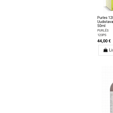
Purles 12
Uudistava
50ml
PURLÉS
120PS
44,00 €
Li