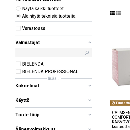
Näytä kaikki tuotteet
Älä näytä teknisiä tuotteita
Varastossa
Valmistajat
BIELENDA
BIELENDA PROFESSIONAL
lisää...
Kokoelmat
Käyttö
Tuotetta
CALMSEN
Toote tüüp
COMFORT
KASVOVOID
kosteutta
Äänenvoimakkuus