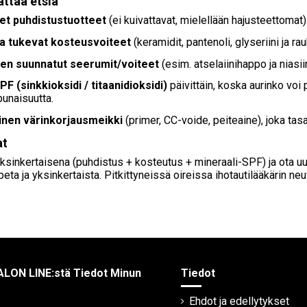
ttaa etsiä
et puhdistustuotteet
(ei kuivattavat, mielellään hajusteettomat)
a tukevat kosteusvoiteet
(keramidit, pantenoli, glyseriini ja ra
en suunnatut seerumit/voiteet
(esim. atselaiinihappo ja niasiin
PF (sinkkioksidi / titaanidioksidi)
päivittäin, koska aurinko vo
punaisuutta.
inen värinkorjausmeikki
(primer, CC-voide, peiteaine), joka tas
at
 yksinkertaisena (puhdistus + kosteutus + mineraali-SPF) ja ota uu
opeta ja yksinkertaista. Pitkittyneissä oireissa ihotautilääkärin ne
ALON LINE:stä Tiedot Minun
Tiedot
Ehdot ja edellytykset