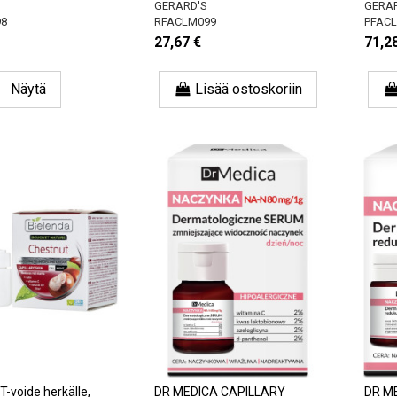
GERARD'S
GERAR
98
RFACLM099
PFAC
27,67 €
71,2
Näytä
Lisää ostoskoriin
voide herkälle,
DR MEDICA CAPILLARY
DR ME