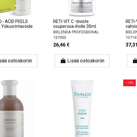
0 - ACID PEELS
RETI-VIT C -tiiviste
RETI-
 Yökuorintavoide
couperosa-iholle 30ml
vahvi
BIELENDA PROFESSIONAL
BIELE
137053
13714
26,46 €
37,3
sää ostoskoriin
Lisää ostoskoriin
−15%