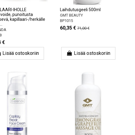
LAARI-IHOLLE
Laihdutusgeeli 500ml
voide, punoitusta
GMT BEAUTY
evä, kapillaari-/herkälle
BP1015
..
60,35 €
71,00 €
NDA
8
4 €
Lisää ostoskoriin
Lisää ostoskoriin