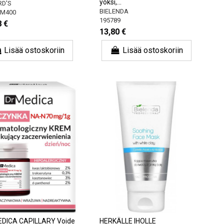
yöksi,...
D'S
BIELENDA
LM400
195789
8 €
13,80 €
Lisää ostoskoriin
Lisää ostoskoriin
DICA CAPILLARY Voide
HERKÄLLE IHOLLE