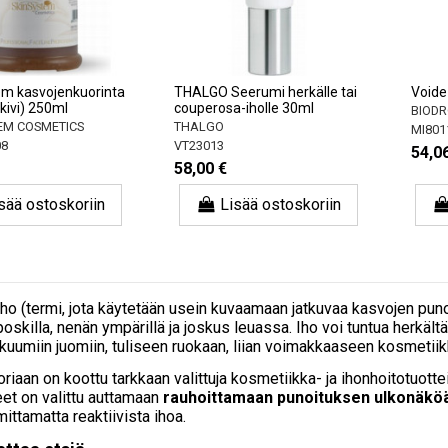
em kasvojenkuorinta
THALGO Seerumi herkälle tai
Voide
kivi) 250ml
couperosa-iholle 30ml
BIODRO
TEM COSMETICS
THALGO
MI801
08
VT23013
54,0
58,00 €
sää ostoskoriin
Lisää ostoskoriin
o (termi, jota käytetään usein kuvaamaan jatkuvaa kasvojen punoit
 poskilla, nenän ympärillä ja joskus leuassa. Iho voi tuntua herkält
, kuumiin juomiin, tuliseen ruokaan, liian voimakkaaseen kosmetii
riaan on koottu tarkkaan valittuja kosmetiikka- ja ihonhoitotuott
teet on valittu auttamaan
rauhoittamaan punoituksen ulkonäköä
mittamatta reaktiivista ihoa.