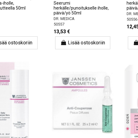
-iholle,
Seerumi
herkäl
utteella 50ml
herkälle/punoitukselle iholle,
päivä
päivä/yö 50ml
DR. M
DR. MEDICA
50556
50557
12,4
13,53 €
sää ostoskoriin
Lisää ostoskoriin