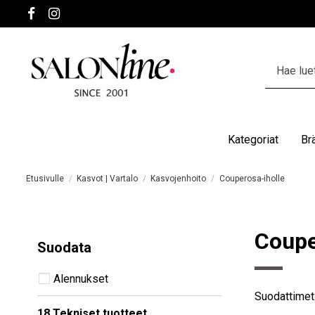
Kategoriat
Br
Etusivulle
Kasvot | Vartalo
Kasvojenhoito
Couperosa-iholle
Coupe
Suodata
Alennukset
Suodattimet
18 Tekniset tuotteet