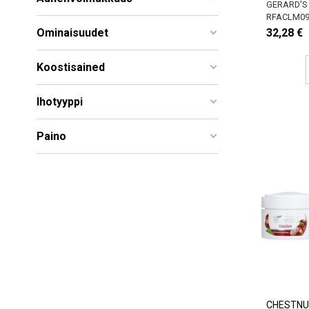
GERARD'S
RFACLM0
Ominaisuudet
32,28 €
Koostisained
Ihotyyppi
Paino
CHESTNUT-