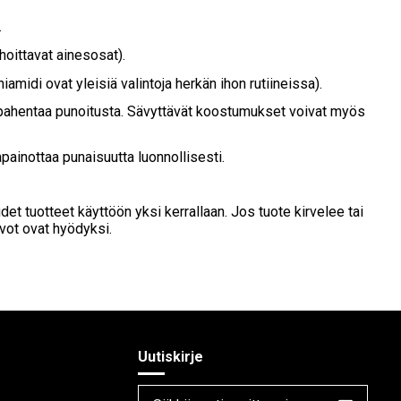
.
uhoittavat ainesosat).
iamidi ovat yleisiä valintoja herkän ihon rutiineissa).
i pahentaa punoitusta. Sävyttävät koostumukset voivat myös
apainottaa punaisuutta luonnollisesti.
det tuotteet käyttöön yksi kerrallaan. Jos tuote kirvelee tai
uvot ovat hyödyksi.
Uutiskirje