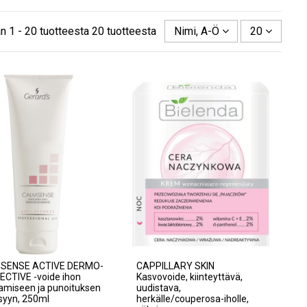
n 1 - 20 tuotteesta 20 tuotteesta
Nimi, A-Ö
20
SENSE ACTIVE DERMO-
CAPPILLARY SKIN
CTIVE -voide ihon
Kasvovoide, kiinteyttävä,
amiseen ja punoituksen
uudistava,
syyn, 250ml
herkälle/couperosa-iholle,