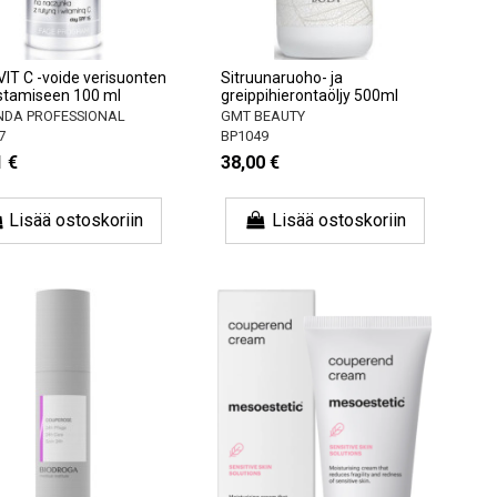
VIT C -voide verisuonten
Sitruunaruoho- ja
stamiseen 100 ml
greippihierontaöljy 500ml
NDA PROFESSIONAL
GMT BEAUTY
7
BP1049
1 €
38,00 €
Lisää ostoskoriin
Lisää ostoskoriin