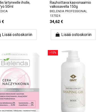
le/ärtyneelle iholle,
Rauhoittava kasvonaamio
/yö 50ml
valkosavella 150g
EDICA
BIELENDA PROFESSIONAL
137024
5 €
34,62 €
Lisää ostoskoriin
Lisää ostoskoriin
−15%