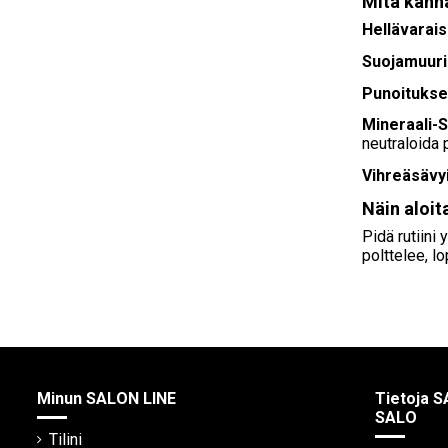
Mitä kanna
Hellävarais
Suojamuuri
Punoitukse
Mineraali-S
neutraloida 
Vihreäsävy
Näin aloit
Pidä rutiini
polttelee, l
Minun SALON LINE
Tietoja S
SALO
Tilini