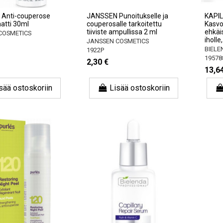
Anti-couperose
JANSSEN Punoitukselle ja
KAPIL
atti 30ml
couperosalle tarkoitettu
Kasvo
tiiviste ampullissa 2 ml
ehkäis
COSMETICS
iholle,.
JANSSEN COSMETICS
BIELE
1922P
19578
2,30 €
13,6
sää ostoskoriin
Lisää ostoskoriin