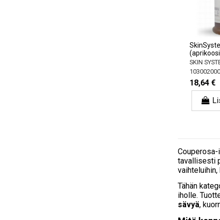
SkinSyst
(aprikoosi
SKIN SYS
10300200
18,64 €
Li
Couperosa-ih
tavallisesti
vaihteluihin
Tähän katego
iholle. Tuot
sävyä
, kuor