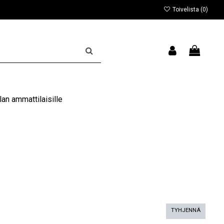
Toivelista (
0
)
an ammattilaisille
TYHJENNÄ