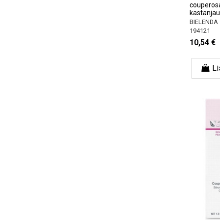
couperosa
kastanjau
BIELENDA
194121
10,54 €
Li