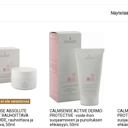
Näytetää
 ei ole varastossa
SE ABSOLUTE
CALMSENSE ACTIVE DERMO-
CALM
 RAUHOITTAVA
PROTECTIVE -voide ihon
PROTE
E, rauhoittava ja
suojaamiseen ja punoituksen
suoja
va, 50ml
ehkäisyyn, 50ml
ehkäi