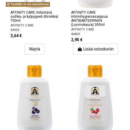
Tuotetta ei ole varastossa
AFFINITY CARE Virkistävä
AFFINITY CARE
suihku- ja kylpygeeli (Kirsikka)
intiimihygieniasaippua
750ml
ANTIBAKTEERINEN
(Luomukaura) 300ml
AFFINITY CARE
AFFINITY CARE
49933
46869
3,64 €
2,95 €
Näytä
Lisää ostoskoriin