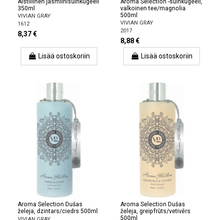
Aistillinen jasmiinisuihkugeeli
Aroma Selection -suihkugeeli,
350ml
valkoinen tee/magnolia
500ml
VIVIAN GRAY
VIVIAN GRAY
1612
2017
8,37 €
8,88 €
Lisää ostoskoriin
Lisää ostoskoriin
Aroma Selection Dušas
Aroma Selection Dušas
želeja, dzintars/ciedrs 500ml
želeja, greipfrūts/vetivērs
500ml
VIVIAN GRAY