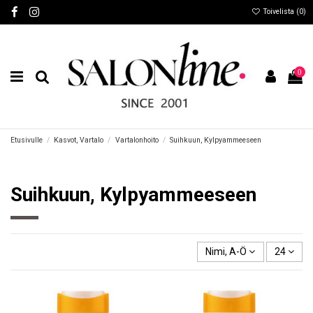
Toivelista (
0
)
0
Etusivulle
Kasvot, Vartalo
Vartalonhoito
Suihkuun, Kylpyammeeseen
Suihkuun, Kylpyammeeseen
Nimi, A-Ö
24