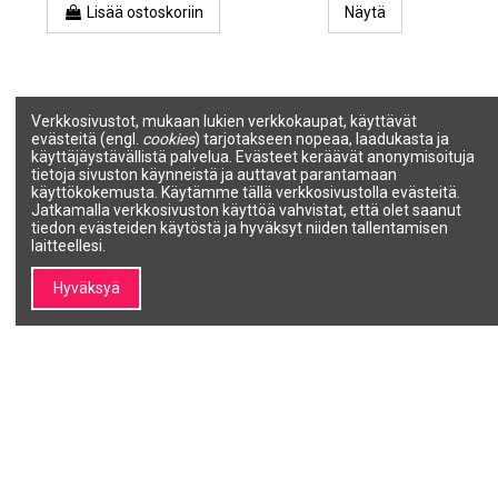
Lisää ostoskoriin
Näytä
Verkkosivustot, mukaan lukien verkkokaupat, käyttävät
evästeitä (engl.
cookies
) tarjotakseen nopeaa, laadukasta ja
käyttäjäystävällistä palvelua. Evästeet keräävät anonymisoituja
tietoja sivuston käynneistä ja auttavat parantamaan
käyttökokemusta. Käytämme tällä verkkosivustolla evästeitä.
Jatkamalla verkkosivuston käyttöä vahvistat, että olet saanut
tiedon evästeiden käytöstä ja hyväksyt niiden tallentamisen
laitteellesi.
Hyväksyä
BIRDS OF PARADISE -setti
BLUE BOTANICAL -setti
Suihkugeeli (250ml) -
Suihkugeeli (250ml) -
Vartalovoide (250ml) -
Vartalovoide (250ml) -
Käsivoide (75ml)
Käsivoide (75ml)
VIVIAN GRAY
VIVIAN GRAY
2218
2208
14,34 €
14,34 €
Lisää ostoskoriin
Lisää ostoskoriin