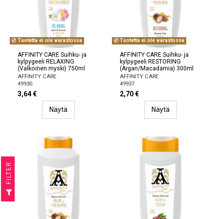
Tuotetta ei ole varastossa
Tuotetta ei ole varastossa
AFFINITY CARE Suihku- ja
AFFINITY CARE Suihku- ja
kylpygeeli RELAXING
kylpygeeli RESTORING
(Valkoinen myski) 750ml
(Argan/Macadamia) 300ml
AFFINITY CARE
AFFINITY CARE
49930
49937
3,64 €
2,70 €
Näytä
Näytä
R
F
I
L
T
E