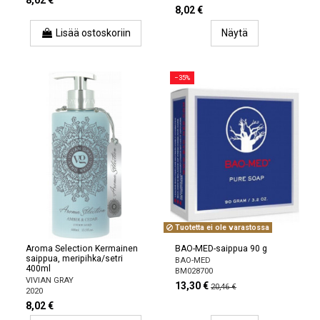
8,02 €
8,02 €
Lisää ostoskoriin
Näytä
−35%
Tuotetta ei ole varastossa
Aroma Selection Kermainen
BAO-MED-saippua 90 g
saippua, meripihka/setri
BAO-MED
400ml
BM028700
VIVIAN GRAY
13,30 €
20,46 €
2020
8,02 €