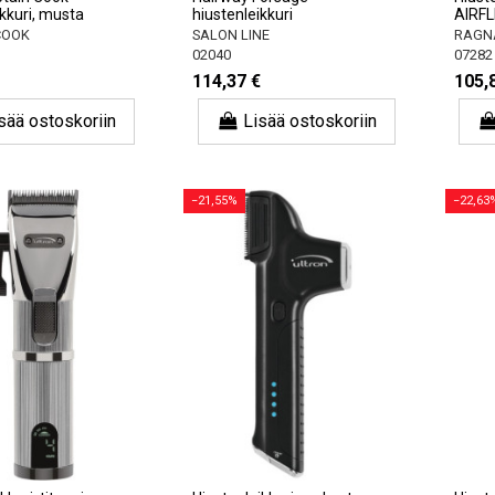
ikkuri, musta
hiustenleikkuri
AIRF
COOK
SALON LINE
RAGNA
02040
07282
114,37 €
105,
sää ostoskoriin
Lisää ostoskoriin
−21,55%
−22,63