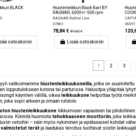
ikkuri BLACK
Hiustenleikkuri Black Bart BY
Hiust
RAGNAR, 6000+/-500 rpm
COOK
NE
RAGNAR Barber Line
CAPTA
07861
06391
78,84 €
120,
87,62 €
sää ostoskoriin
Lisää ostoskoriin
1
2
3
styyli valikoimamme
hiustenleikkuukoneilla
, jotka on suunniteltu
en lopputulokseen kotona tai parturissa. Halusitpa ylläpitää lyhyttä
isongit käyntien välillä, oikea
leikkuukone
helpottaa työtä merki
, joka sopii arkeen ja omaan rutiiniin.
oton hiustenleikkuukone
liikkumisen vapauteen tai johdolline
oissa. Kiinnitä huomiota
tehokkaaseen moottoriin
, joka leikk
stuviin vetoihin – näin myös nykiminen ja epätasaiset kohdat vähe
valmistetut terät
ja laadukas teroitus tuottavat siistin leikkuujä