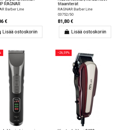
LIP RAGNAR
titaaniterät
R Barber Line
RAGNAR Barber Line
03752/50
86 €
81,80 €
Lisää ostoskoriin
Lisää ostoskoriin
%
−26,59%