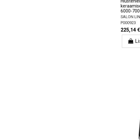
Hiustenlei
keraamise
6000-70
SALON LI
P000923
225,14 €
Li