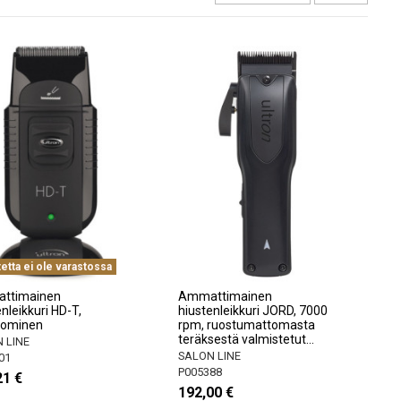
etta ei ole varastossa
ttimainen
Ammattimainen
nleikkuri HD-T,
hiustenleikkuri JORD, 7000
nominen
rpm, ruostumattomasta
teräksestä valmistetut...
 LINE
SALON LINE
01
P005388
21 €
192,00 €