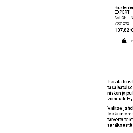
Hiustenle
EXPERT
SALON LI
7001292
107,82 €
Li
Päivitä hiu
tasalaatuise
niskan ja pul
viimeistelyyn
Valitse
johd
leikkuusessi
tarvetta toi
teräksestä 