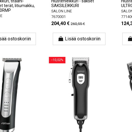
kkuri, titaani-
Hiustenleikkuri - sakset
Hiuste
t terät, litiumakku,
SAKSILEIKKURI
ULTRO
00RMP
SALON LINE
SALON
NE
7670001
77140
204,40 €
124,
260,55 €
sää ostoskoriin
Lisää ostoskoriin
−10,02%