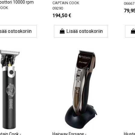
oottori 10000 rpm
CAPTAIN COOK
06667
COOK
09290
79,9
194,50 €
sää ostoskoriin
Lisää ostoskoriin
tain Cook -
Hairway Forsage -
Hiuste