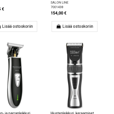
SALON LINE
7001438
5 €
154,00 €
Lisää ostoskoriin
Lisää ostoskoriin
n- ja parranleikkuri
Hiustenleikkuri, keraamiset