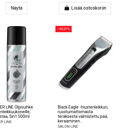
Näytä
Lisää ostoskoriin
−40,01%
R LINE Öljysuihke
Black Eagle -hiustenleikkuri,
nleikkuukoneille,
ruostumattomasta
staa, 5in1 500ml
teräksestä valmistettu pää,
keraaminen...
R LINE
SALON LINE