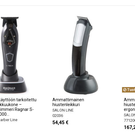
Tuot
yttöön tarkoitettu
Ammattimainen
Amma
ikkuukone –
hiustenleikkuri
hiuste
rimmeri Ragnar S-
ergo
SALON LINE
00...
SALON
02036
rber Line
77120
54,45 €
167,