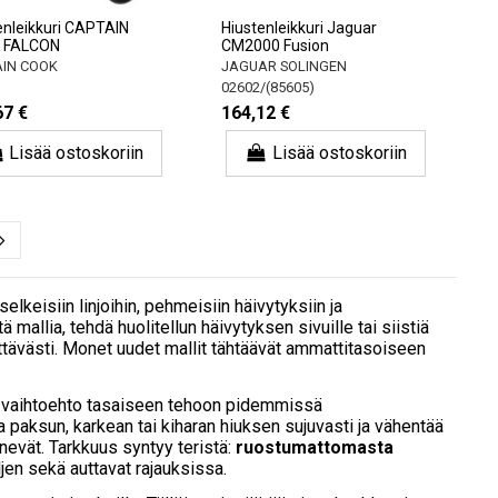
enleikkuri CAPTAIN
Hiustenleikkuri Jaguar
 FALCON
CM2000 Fusion
IN COOK
JAGUAR SOLINGEN
02602/(85605)
67 €
164,12 €
Lisää ostoskoriin
Lisää ostoskoriin
 selkeisiin linjoihin, pehmeisiin häivytyksiin ja
 mallia, tehdä huolitellun häivytyksen sivuille tai siistiä
ttävästi. Monet uudet mallit tähtäävät ammattitasoiseen
n vaihtoehto tasaiseen tehoon pidemmissä
aa paksun, karkean tai kiharan hiuksen sujuvasti ja vähentää
nevät. Tarkkuus syntyy teristä:
ruostumattomasta
ljen sekä auttavat rajauksissa.