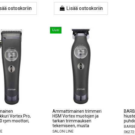
sää ostoskoriin
Lisää ostoskoriin
Uusi
mainen
Ammattimainen trimmeri
BARBE
kkuri Vortex Pro,
HSM Vortex muotojen ja
hiuste
0 rpm moottori,
tarkan trimmauksen
puhdi
tekemiseen, musta
BARBE
NE
SALON LINE
06272