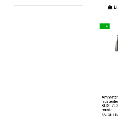
Li
Uusi
Ammatti
hiustenlei
BLDC 720
musta
SALON LI