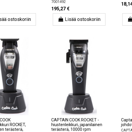
7001492
18,1
195,27 €
sää ostoskoriin
Lisää ostoskoriin
 COOK
CAPTAIN COOK ROCKET -
Captai
ikkuri ROCKET,
hiustenleikkuri, japanilainen
johdo
en terästerä,
terästerä, 10000 rpm
CAPTA