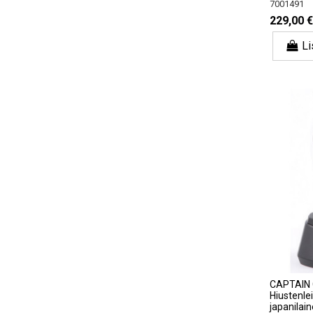
7001491
229,00 €
Li
CAPTAIN
Hiustenle
japanilain