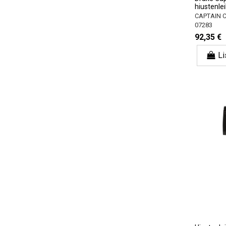
hiustenle
CAPTAIN 
07283
92,35 €
Li