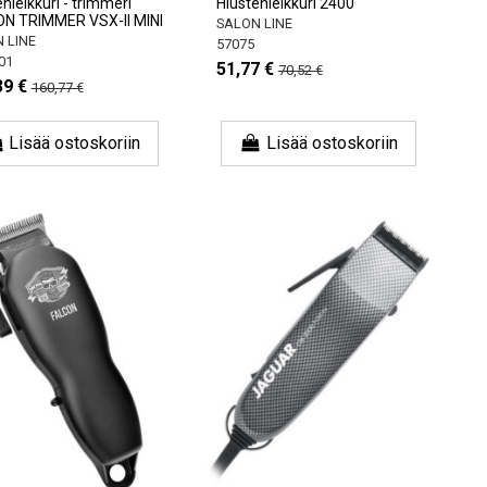
nleikkuri - trimmeri
Hiustenleikkuri 2400
N TRIMMER VSX-II MINI
SALON LINE
 LINE
57075
01
51,77 €
70,52 €
39 €
160,77 €
Lisää ostoskoriin
Lisää ostoskoriin