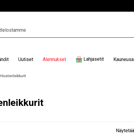
Lahjasetit
ändit
Uutiset
Alennukset
Kauneusal
Hiustenleikkurit
enleikkurit
Näytetää