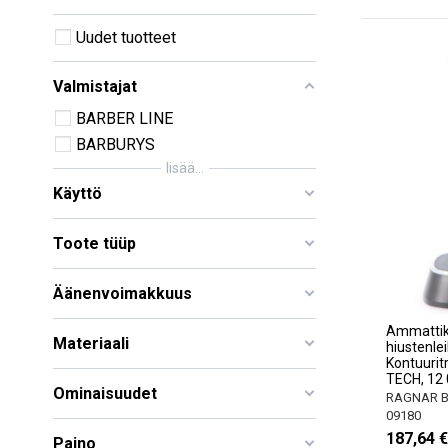
Uudet tuotteet
Valmistajat
BARBER LINE
BARBURYS
lisää...
Käyttö
Toote tüüp
Äänenvoimakkuus
Ammattikä
Materiaali
hiustenle
Kontuurit
TECH, 12 0
Ominaisuudet
RAGNAR Ba
09180
187,64 €
Paino