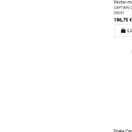
Vector-m
CAPTAIN 
09291
186,75 €
Li
Drake Cap