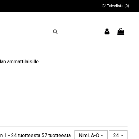
Toivelista (
0
)
an ammattilaisille
n 1 - 24 tuotteesta 57 tuotteesta
Nimi, A-Ö
24