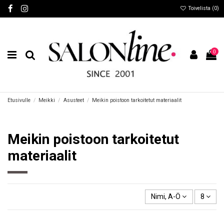
Toivelista (
0
)
0
Etusivulle
Meikki
Asusteet
Meikin poistoon tarkoitetut materiaalit
Meikin poistoon tarkoitetut
materiaalit
Nimi, A-Ö
8