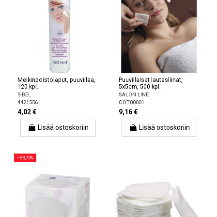
Meikinpoistolaput, puuvillaa,
Puuvillaiset lautasliinat,
120 kpl.
5x5cm, 500 kpl.
SIBEL
SALON LINE
4421556
COT00001
4,02 €
9,16 €
Lisää ostoskoriin
Lisää ostoskoriin
−53,75%