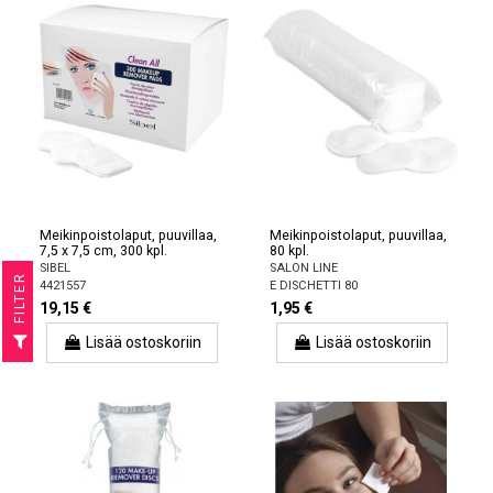
Meikinpoistolaput, puuvillaa,
Meikinpoistolaput, puuvillaa,
7,5 x 7,5 cm, 300 kpl.
80 kpl.
SIBEL
SALON LINE
R
4421557
E DISCHETTI 80
19,15 €
1,95 €
F
I
L
T
E
Lisää ostoskoriin
Lisää ostoskoriin