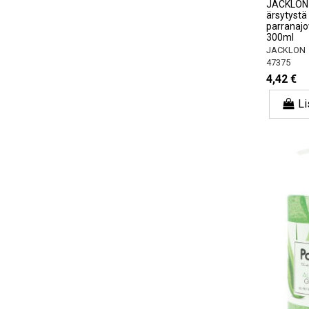
JACKLON 
ärsytystä
parranajo
300ml
JACKLON
47375
4,42 €
Li