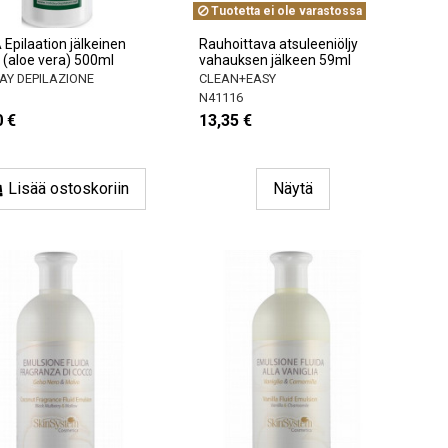
Tuotetta ei ole varastossa
Epilaation jälkeinen
Rauhoittava atsuleeniöljy
 (aloe vera) 500ml
vahauksen jälkeen 59ml
AY DEPILAZIONE
CLEAN+EASY
N41116
0 €
13,35 €
Lisää ostoskoriin
Näytä