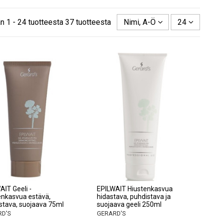
n 1 - 24 tuotteesta 37 tuotteesta
Nimi, A-Ö
24
AIT Geeli -
EPILWAIT Hiustenkasvua
enkasvua estävä,
hidastava, puhdistava ja
stava, suojaava 75ml
suojaava geeli 250ml
D'S
GERARD'S