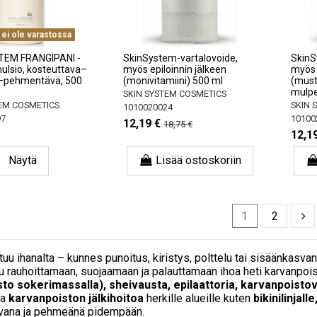
 ei ole varastossa
TEM FRANGIPANI -
SkinSystem-vartalovoide,
SkinS
ulsio, kosteuttava–
myös epiloinnin jälkeen
myös 
a–pehmentävä, 500
(monivitamiini) 500 ml
(mus
mulpe
SKIN SYSTEM COSMETICS
TEM COSMETICS
SKIN 
1010020024
97
10100
12,19 €
18,75 €
12,1
Näytä
Lisää ostoskoriin
1
2
ntuu ihanalta – kunnes punoitus, kiristys, polttelu tai sisäänkasva
tu rauhoittamaan, suojaamaan ja palauttamaan ihoa heti karvanpois
to sokerimassalla), sheivausta, epilaattoria, karvanpoistovo
ua
karvanpoiston jälkihoitoa
herkille alueille kuten
bikinilinjall
vana ja pehmeänä pidempään.