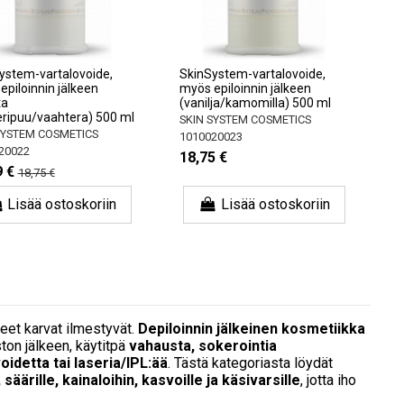
ystem-vartalovoide,
SkinSystem-vartalovoide,
epiloinnin jälkeen
myös epiloinnin jälkeen
ta
(vanilja/kamomilla) 500 ml
ripuu/vaahtera) 500 ml
SKIN SYSTEM COSMETICS
SYSTEM COSMETICS
1010020023
20022
18,75 €
9 €
18,75 €
Lisää ostoskoriin
Lisää ostoskoriin
neet karvat ilmestyvät.
Depiloinnin jälkeinen kosmetiikka
ton jälkeen, käytitpä
vahausta, sokerointia
idetta tai laseria/IPL:ää
. Tästä kategoriasta löydät
e, säärille, kainaloihin, kasvoille ja käsivarsille
, jotta iho