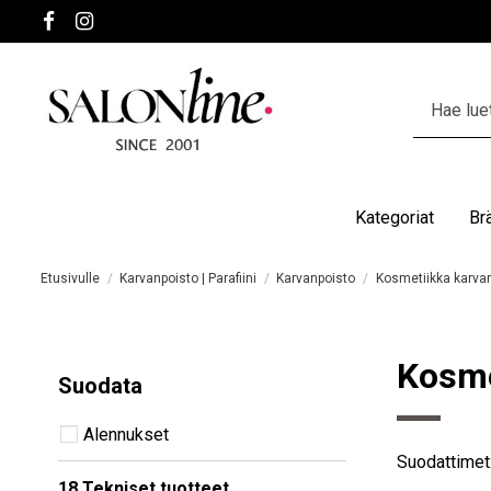
Kategoriat
Br
Etusivulle
Karvanpoisto | Parafiini
Karvanpoisto
Kosmetiikka karvan
Kosme
Suodata
Alennukset
Suodattimet
18 Tekniset tuotteet