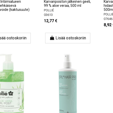
Intiimialueen
Karvanpoiston jälkeinen geeli,
Karvan
 ehkäisevä
99 % aloe veraa, 500 ml
hidas
voide (kaktusuute)
500m
POLLIÉ
POLLI
03613
07646
12,77 €
8,92 
sää ostoskoriin
Lisää ostoskoriin