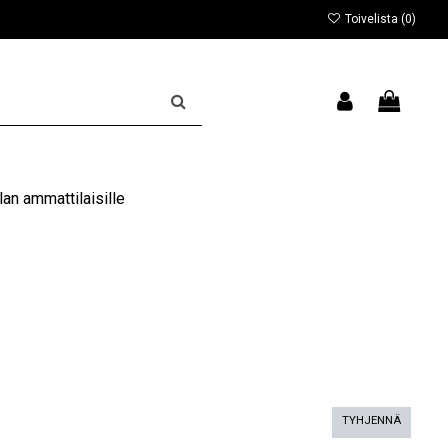
Toivelista (
0
)
an ammattilaisille
TYHJENNÄ