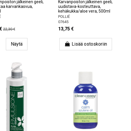
poiston jälkeinen geeli,
Karvanpoiston jälkeinen geeli,
taa karvankasvua,
uudistava-kosteuttava,
l
kehäkukka/aloe vera, 500ml
É
POLLIÉ
07645
€
13,75 €
22,30 €
Näytä
Lisää ostoskoriin