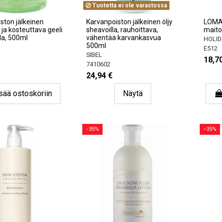
Tuotetta ei ole varastossa
ston jälkeinen
Karvanpoiston jälkeinen öljy
LOMA 
 ja kosteuttava geeli
sheavoilla, rauhoittava,
maito
lla, 500ml
vähentää karvankasvua
HOLID
500ml
E512
SIBEL
18,7
7410602
24,94 €
sää ostoskoriin
Näytä
−35%
−35%