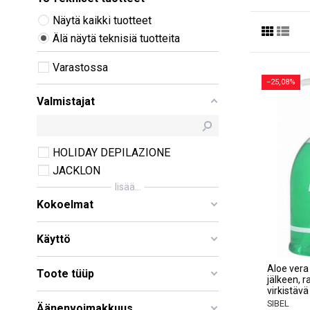
Näytä kaikki tuotteet
Älä näytä teknisiä tuotteita
Varastossa
−25,08%
Valmistajat
HOLIDAY DEPILAZIONE
JACKLON
lisää...
Kokoelmat
Käyttö
Aloe vera 
Toote tüüp
jälkeen, r
virkistäv
SIBEL
Äänenvoimakkuus