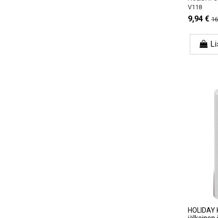
V118
9,94 €
16
Li
HOLIDAY 
jälkeinen 