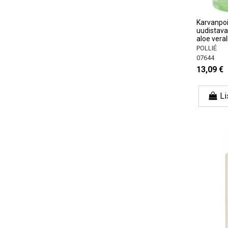
Karvanpoi
uudistava
aloe vera
POLLIÉ
07644
13,09 €
Li