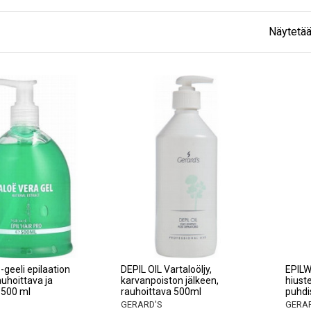
Näytetää
-geeli epilaation
DEPIL OIL Vartaloöljy,
EPILW
auhoittava ja
karvanpoiston jälkeen,
hiust
ä 500 ml
rauhoittava 500ml
puhdi
GERARD'S
GERAR