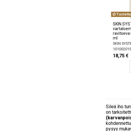
Tuotetta
SKIN SYS
vartaloem
ravitsev
ml
SKIN SYS
10100201
18,75 €
Sileä iho tu
on tarkoitet
(karvanpois
kohdennett
pysyy muka