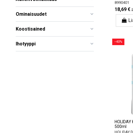
8990401
18,69 €
Ominaisuudet
Li
Koostisained
−40%
Ihotyyppi
HOLIDAY K
500ml
HOLIDAY 