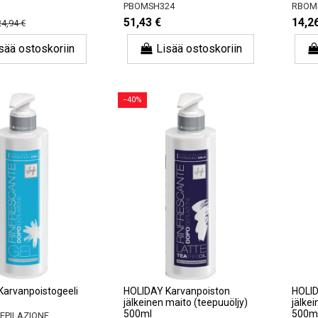
PBOMSH324
RBOM
51,43 €
14,2
24,94 €
sää ostoskoriin
Lisää ostoskoriin
−40%
arvanpoistogeeli
HOLIDAY Karvanpoiston
HOLID
jälkeinen maito (teepuuöljy)
jälkei
500ml
500m
DEPILAZIONE