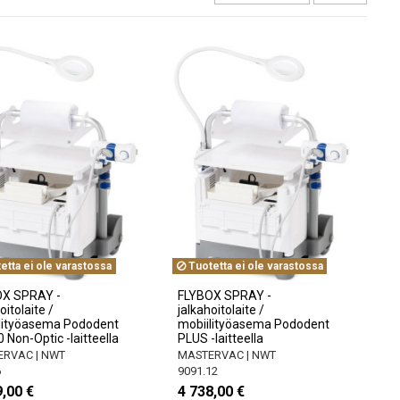
etta ei ole varastossa
Tuotetta ei ole varastossa
X SPRAY -
FLYBOX SPRAY -
oitolaite /
jalkahoitolaite /
lityöasema Pododent
mobiilityöasema Pododent
 Non-Optic -laitteella
PLUS -laitteella
RVAC | NWT
MASTERVAC | NWT
6
9091.12
,00 €
4 738,00 €