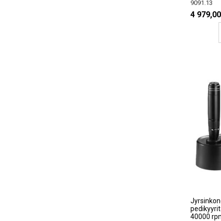
9091.13
4 979,00
Jyrsinkon
pedikyyrit
40000 rp