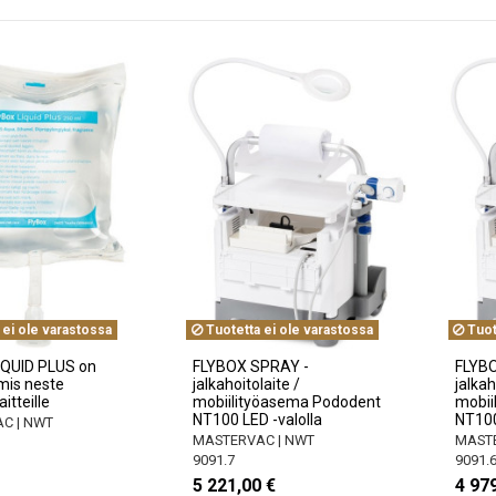
 ei ole varastossa
Tuotetta ei ole varastossa
Tuot
IQUID PLUS on
FLYBOX SPRAY -
FLYBO
mis neste
jalkahoitolaite /
jalkah
itteille
mobiilityöasema Pododent
mobii
NT100 LED -valolla
NT100
C | NWT
MASTERVAC | NWT
MASTE
9091.7
9091.
5 221,00 €
4 979