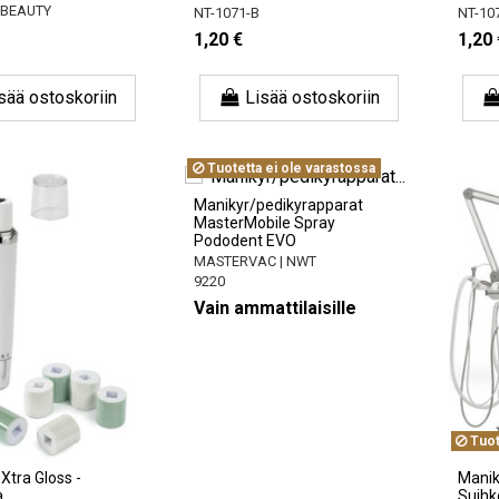
 BEAUTY
NT-1071-B
NT-10
1,20 €
1,20 
sää ostoskoriin
Lisää ostoskoriin
Tuotetta ei ole varastossa
Manikyr/pedikyrapparat
MasterMobile Spray
Pododent EVO
MASTERVAC | NWT
9220
Vain ammattilaisille
Tuot
Xtra Gloss -
Manik
a
Suihk