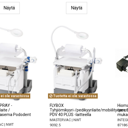
Näytä
Näytä
 ei ole varastossa
Tuotetta ei ole varastossa
PRAY -
FLYBOX
Hioma
laite /
Tyhjiömikyyri-/pedikyyrilaite/mobiilityöas
rpm, 3
yöasema Pododent
PDV 40 PLUS -laitteella
mukan
MASTERVAC | NWT
INTEG
C | NWT
9092.5
87186