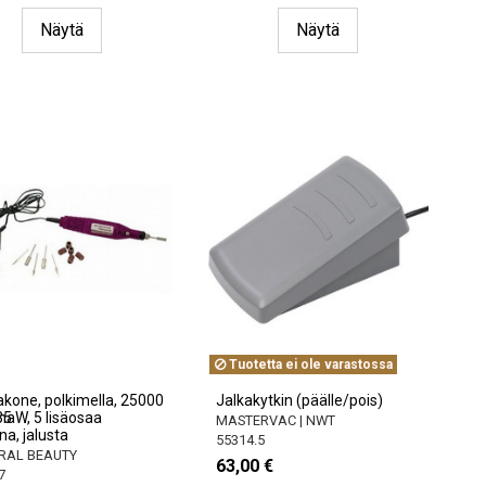
Näytä
Näytä
Tuotetta ei ole varastossa
kone, polkimella, 25000
Jalkakytkin (päälle/pois)
ema
5 W, 5 lisäosaa
MASTERVAC | NWT
a, jalusta
55314.5
RAL BEAUTY
63,00 €
7