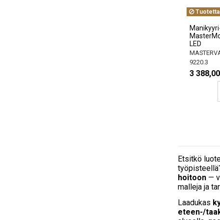
Tuotetta
Manikyyri-
MasterMo
LED
MASTERVA
9220.3
3 388,00
Etsitkö luot
työpisteellä
hoitoon
— va
malleja ja t
Laadukas
ky
eteen-/taa