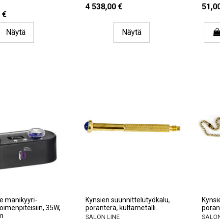
4 538,00 €
51,0
 €
Näytä
Näytä
e manikyyri-
Kynsien suunnittelutyökalu,
Kynsi
oimenpiteisiin, 35W,
poranterä, kultametalli
poran
m
SALON LINE
SALON