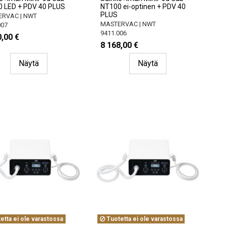
 LED + PDV 40 PLUS
NT100 ei-optinen + PDV 40
PLUS
RVAC | NWT
MASTERVAC | NWT
007
9411.006
,00 €
8 168,00 €
Näytä
Näytä
etta ei ole varastossa
Tuotetta ei ole varastossa