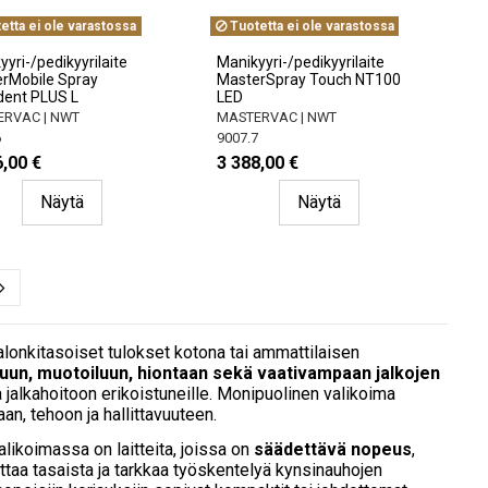
etta ei ole varastossa
Tuotetta ei ole varastossa
yri-/pedikyyrilaite
Manikyyri-/pedikyyrilaite
rMobile Spray
MasterSpray Touch NT100
ent PLUS L
LED
RVAC | NWT
MASTERVAC | NWT
6
9007.7
,00 €
3 388,00 €
Näytä
Näytä
 salonkitasoiset tulokset kotona tai ammattilaisen
luun, muotoiluun, hiontaan sekä vaativampaan jalkojen
ja jalkahoitoon erikoistuneille. Monipuolinen valikoima
an, tehoon ja hallittavuuteen.
likoimassa on laitteita, joissa on
säädettävä nopeus
,
ttaa tasaista ja tarkkaa työskentelyä kynsinauhojen