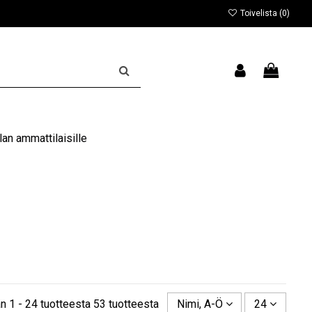
Toivelista (
0
)
an ammattilaisille
n 1 - 24 tuotteesta 53 tuotteesta
Nimi, A-Ö
24