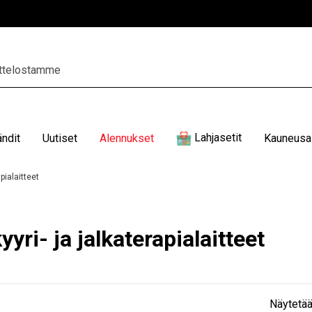
Lahjasetit
ändit
Uutiset
Alennukset
Kauneusal
pialaitteet
yri- ja jalkaterapialaitteet
Näytetää