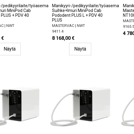
-/pedikyyrilaite/työasema
Manikyyri-/pedikyyrilaite/työasema
Maniky
uri MiniPod Cab
Suihke+Imuri MiniPod Cab
Maste
 PLUS + PDV 40
Pododent PLUS L + PDV 40
NT100
PLUS
MASTE
C | NWT
MASTERVAC | NWT
9165.
9411.4
4 780
 €
8 168,00 €
Näytä
Näytä