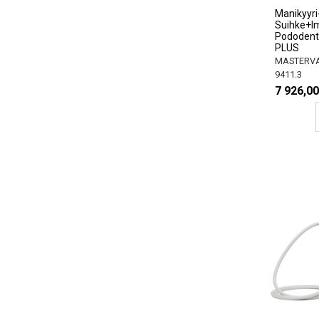
Manikyyri
Suihke+Im
Pododent
PLUS
MASTERVA
9411.3
7 926,00