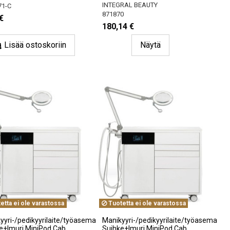
INTEGRAL BEAUTY
71-C
871870
€
180,14 €
Lisää ostoskoriin
Näytä
etta ei ole varastossa
Tuotetta ei ole varastossa
yyri-/pedikyyrilaite/työasema
Manikyyri-/pedikyyrilaite/työasema
e+Imuri MiniPod Cab
Suihke+Imuri MiniPod Cab