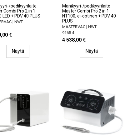
yri-/pedikyyrilaite
Manikyyri-/pedikyyrilaite
r Combi Pro 2 in 1
Master Combi Pro 2 in 1
 LED + PDV 40 PLUS
NT100, ei-optinen + PDV 40
PLUS
RVAC | NWT
MASTERVAC | NWT
5
9165.4
,00 €
4 538,00 €
Näytä
Näytä