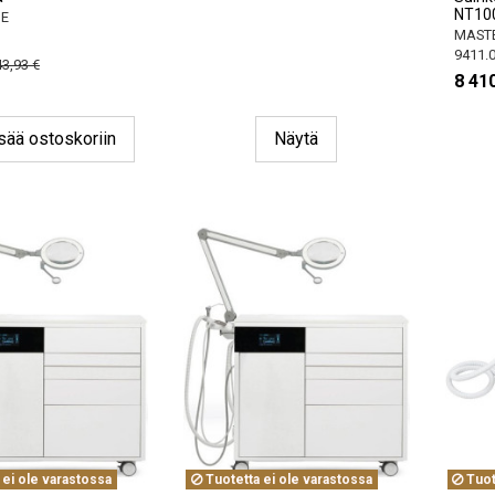
NT100
NE
MASTE
9411.
43,93 €
8 410
sää ostoskoriin
Näytä
 ei ole varastossa
Tuotetta ei ole varastossa
Tuot