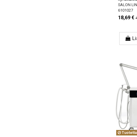
SALON LI
6101027
18,69 €
Li
Tuotetta