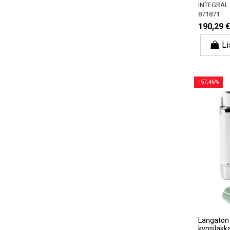
INTEGRAL
871871
190,29 €
Li
−57,46%
Langaton 
kynsilakk