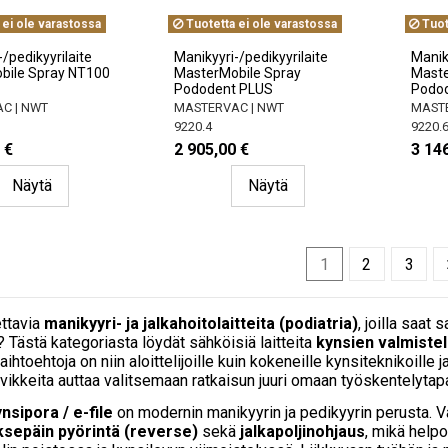
 ei ole varastossa
Tuotetta ei ole varastossa
Tuot
/pedikyyrilaite
Manikyyri-/pedikyyrilaite
Maniky
bile Spray NT100
MasterMobile Spray
Maste
Pododent PLUS
Podod
C | NWT
MASTERVAC | NWT
MASTE
9220.4
9220.
 €
2 905,00 €
3 146
Näytä
Näytä
1
2
3
ettavia
manikyyri- ja jalkahoitolaitteita (podiatria)
, joilla saat
? Tästä kategoriasta löydät sähköisiä laitteita
kynsien valmiste
ihtoehtoja on niin aloittelijoille kuin kokeneille kynsiteknikoille 
arvikkeita auttaa valitsemaan ratkaisun juuri omaan työskentelytapa
nsipora / e-file
on modernin manikyyrin ja pedikyyrin perusta. Va
ksepäin pyörintä (reverse)
sekä
jalkapoljinohjaus
, mikä helpo