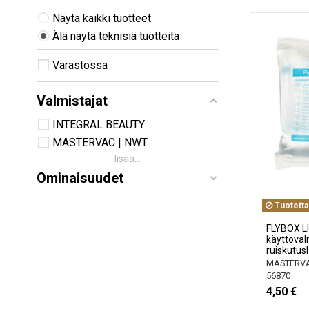
Näytä kaikki tuotteet
Älä näytä teknisiä tuotteita
Varastossa
Valmistajat
INTEGRAL BEAUTY
MASTERVAC | NWT
lisää...
Ominaisuudet
Tuotetta
FLYBOX L
käyttöval
ruiskutusla
MASTERVA
56870
4,50 €