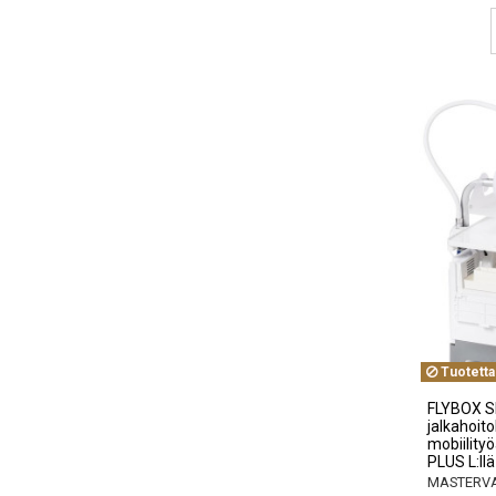
Tuotetta
FLYBOX S
jalkahoito
mobiilit
PLUS L:llä
MASTERVA