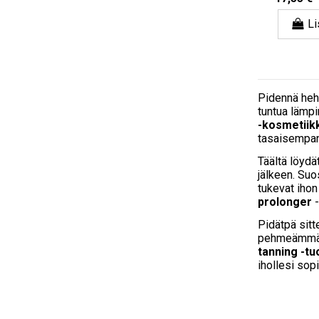
Li
Pidennä heh
tuntua lämpi
-kosmetiik
tasaisempa
Täältä löydä
jälkeen. Suo
tukevat ihon
prolonger
-
Pidätpä sit
pehmeämmältä
tanning -tu
ihollesi sopi