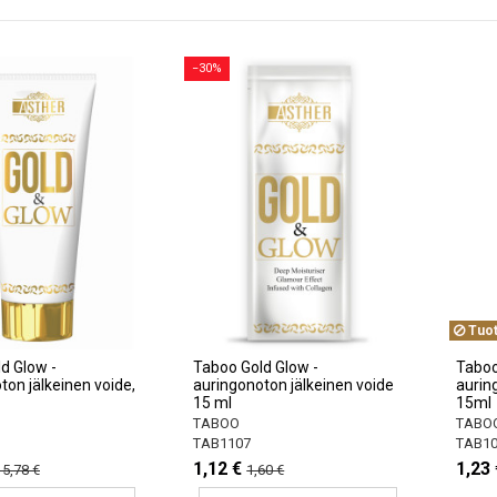
−30%
Tuot
d Glow -
Taboo Gold Glow -
Taboo
ton jälkeinen voide,
auringonoton jälkeinen voide
aurin
15 ml
15ml
TABOO
TABO
TAB1107
TAB10
1,12 €
1,23 
15,78 €
1,60 €