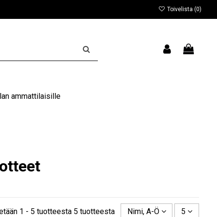
Toivelista (
0
)
an ammattilaisille
otteet
etään 1 - 5 tuotteesta 5 tuotteesta
Nimi, A-Ö
5