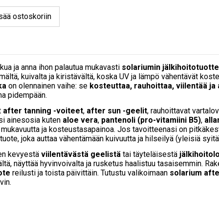
sää ostoskoriin
kua ja anna ihon palautua mukavasti
solariumin jälkihoitotuottei
mältä, kuivalta ja kiristävältä, koska UV ja lämpö vähentävät koste
ka
on olennainen vaihe: se
kosteuttaa, rauhoittaa, viilentää j
na pidempään.
t
after tanning -voiteet
,
after sun -geelit
, rauhoittavat vartalo
si ainesosia kuten
aloe vera
,
pantenoli (pro-vitamiini B5)
,
alla
 mukavuutta ja kosteustasapainoa. Jos tavoitteenasi on pitkäkes
tuote, joka auttaa vähentämään kuivuutta ja hilseilyä (yleisiä s
ten kevyestä
viilentävästä geelistä
tai täyteläisestä
jälkihoitol
, näyttää hyvinvoivalta ja rusketus haalistuu tasaisemmin. Rakenn
ote
reilusti ja toista päivittäin. Tutustu valikoimaan
solarium aft
vin.