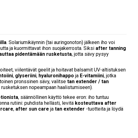
lla
. Solariumikäynnin (tai auringonoton) jälkeen iho voi
utta ja kuormittavat ihon suojakerrosta. Siksi
after tanning
a auttaa pidentämään rusketusta
, jotta sävy pysyy
voiteet, viilentävät geelit ja hoitavat balsamit UV-altistuksen
ntoiini
,
glyseriini
,
hyaluronihappo
ja
E-vitamiini
, jotka
toinen pronssinen sävy, valitse
tan extender / tan
yitä rusketuksen nopeampaan haalistumiseen).
otionista
, säännöllinen käyttö tekee eron: iho tuntuu
a rutiini: puhdista hellästi, levitä
kosteuttava after
ercare
,
after sun care
ja
tan extender
-tuotteita ja löydä