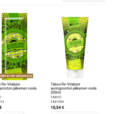
etta ei ole varastossa
 Re-Vitalizer
Taboo Re-Vitalizer
gonoton jälkeinen voide
auringonoton jälkeinen voide
200ml
O
TABOO
14
TAB1006
€
10,54 €