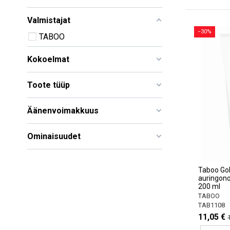
Valmistajat
−30%
TABOO
Kokoelmat
Toote tüüp
Äänenvoimakkuus
Ominaisuudet
Taboo Gol
auringono
200 ml
TABOO
TAB1108
11,05 €