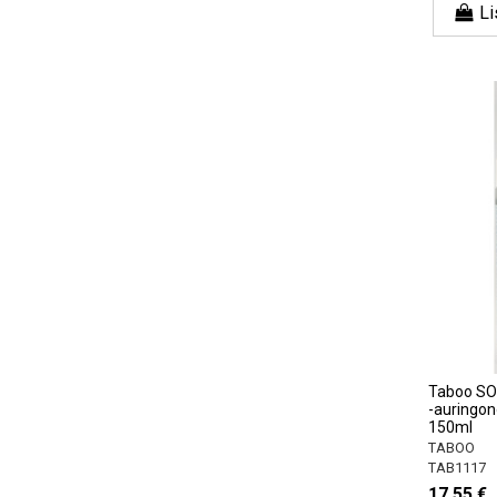
Li
Taboo SO
-auringon
150ml
TABOO
TAB1117
17,55 €