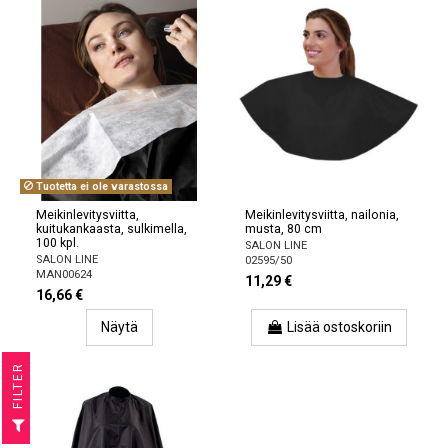
Tuotetta ei ole varastossa
Meikinlevitysviitta,
Meikinlevitysviitta, nailonia,
kuitukankaasta, sulkimella,
musta, 80 cm
100 kpl.
SALON LINE
SALON LINE
02595/50
MAN00624
11,29 €
16,66 €
Näytä
Lisää ostoskoriin
R
F
I
L
T
E