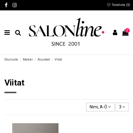
Toivelista (
0
)
0
Etusivulle
Meikki
Asusteet
Viitat
Viitat
Nimi, A-Ö
3