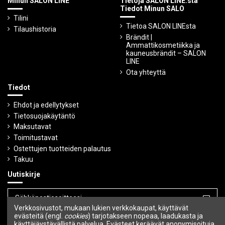
Minun SALON LINE
Tietoja SALON LINE:stä
Tiedot Minun SALO
Tilini
Tietoa SALON LINEsta
Tilaushistoria
Brändit |
Ammattikosmetiikka ja
kauneusbrändit – SALON
LINE
Ota yhteyttä
Tiedot
Ehdot ja edellytykset
Tietosuojakäytäntö
Maksutavat
Toimitustavat
Ostettujen tuotteiden palautus
Takuu
Uutiskirje
Verkkosivustot, mukaan lukien verkkokaupat, käyttävät
Voit peruuttaa tilauksen milloin tahansa.
evästeitä (engl.
cookies
) tarjotakseen nopeaa, laadukasta ja
käyttäjäystävällistä palvelua. Evästeet keräävät anonymisoituja