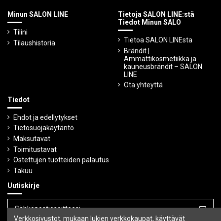
Minun SALON LINE
Tietoja SALON LINE:stä
Tiedot Minun SALO
Tilini
Tietoa SALON LINEsta
Tilaushistoria
Brändit |
Ammattikosmetiikka ja
kauneusbrändit – SALON
LINE
Ota yhteyttä
Tiedot
Ehdot ja edellytykset
Tietosuojakäytäntö
Maksutavat
Toimitustavat
Ostettujen tuotteiden palautus
Takuu
Uutiskirje
Verkkosivustot, mukaan lukien verkkokaupat, käyttävät