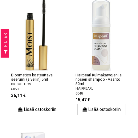
R
F
I
L
T
E
Biosmetics kosteuttava
Hairpearl Kulmakarvojen ja
seerumi (sivellin) 5ml
ripsien shampoo - Vaahto
50ml
BIOSMETICS
HAIRPEARL
6050
6048
36,11 €
15,47 €
Lisää ostoskoriin
Lisää ostoskoriin