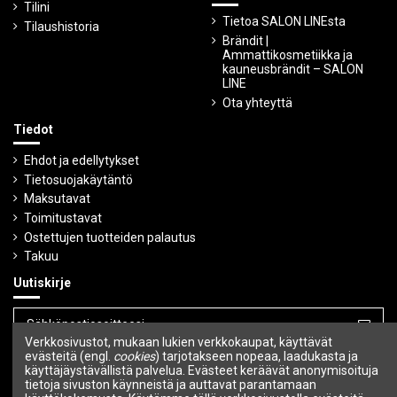
Tilini
Tietoa SALON LINEsta
Tilaushistoria
Brändit |
Ammattikosmetiikka ja
kauneusbrändit – SALON
LINE
Ota yhteyttä
Tiedot
Ehdot ja edellytykset
Tietosuojakäytäntö
Maksutavat
Toimitustavat
Ostettujen tuotteiden palautus
Takuu
Uutiskirje
Verkkosivustot, mukaan lukien verkkokaupat, käyttävät
Voit peruuttaa tilauksen milloin tahansa.
evästeitä (engl.
cookies
) tarjotakseen nopeaa, laadukasta ja
käyttäjäystävällistä palvelua. Evästeet keräävät anonymisoituja
tietoja sivuston käynneistä ja auttavat parantamaan
Seuraa meitä