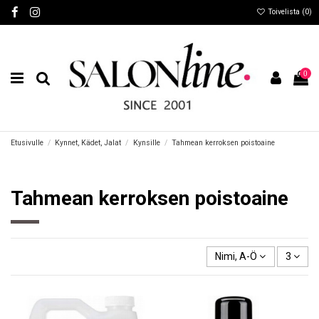
Toivelista (
0
)
0
Etusivulle
Kynnet, Kädet, Jalat
Kynsille
Tahmean kerroksen poistoaine
Tahmean kerroksen poistoaine
Nimi, A-Ö
3