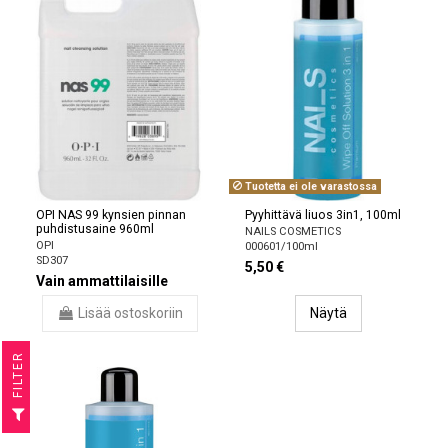
Tuotetta ei ole varastossa
OPI NAS 99 kynsien pinnan
Pyyhittävä liuos 3in1, 100ml
puhdistusaine 960ml
NAILS COSMETICS
OPI
000601/100ml
SD307
5,50 €
Vain ammattilaisille
Lisää ostoskoriin
Näytä
R
F
I
L
T
E