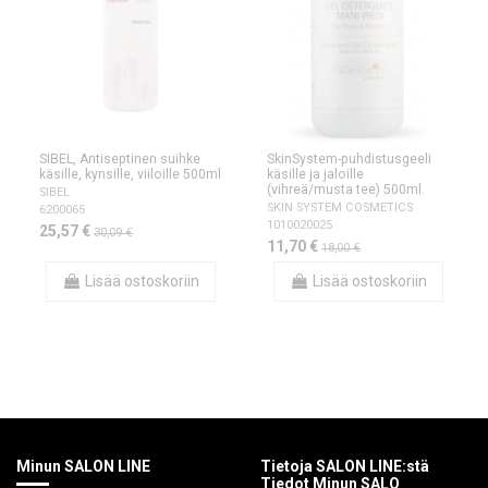
SIBEL, Antiseptinen suihke
SkinSystem-puhdistusgeeli
käsille, kynsille, viiloille 500ml
käsille ja jaloille
(vihreä/musta tee) 500ml
SIBEL
SKIN SYSTEM COSMETICS
6200065
1010020025
25,57 €
30,09 €
11,70 €
18,00 €
Lisää ostoskoriin
Lisää ostoskoriin
Minun SALON LINE
Tietoja SALON LINE:stä
Tiedot Minun SALO