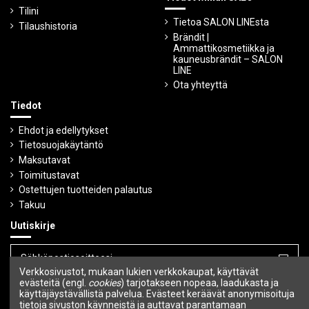
Tilini
Tietoa SALON LINEsta
Tilaushistoria
Brändit |
Ammattikosmetiikka ja
kauneusbrändit – SALON
LINE
Ota yhteyttä
Tiedot
Ehdot ja edellytykset
Tietosuojakäytäntö
Maksutavat
Toimitustavat
Ostettujen tuotteiden palautus
Takuu
Uutiskirje
Verkkosivustot, mukaan lukien verkkokaupat, käyttävät
Voit peruuttaa tilauksen milloin tahansa.
evästeitä (engl.
cookies
) tarjotakseen nopeaa, laadukasta ja
käyttäjäystävällistä palvelua. Evästeet keräävät anonymisoituja
tietoja sivuston käynneistä ja auttavat parantamaan
Seuraa meitä