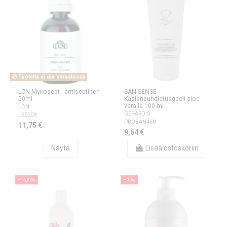
Tuotetta ei ole varastossa
LCN Mykosept - antiseptinen
SANISENSE
50ml
Käsienpuhdistusgeeli aloe
veralla 100 ml
LCN
GERARD'S
L60209
PBOSAN460
11,75 €
9,64 €
Näytä
Lisää ostoskoriin
−15,02%
−35%