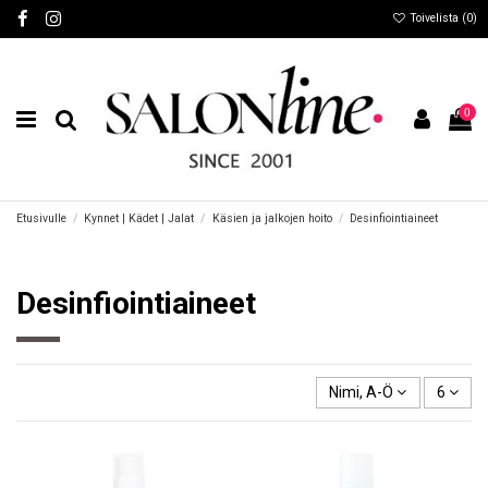
Toivelista (
0
)
0
Etusivulle
Kynnet | Kädet | Jalat
Käsien ja jalkojen hoito
Desinfiointiaineet
Desinfiointiaineet
Nimi, A-Ö
6