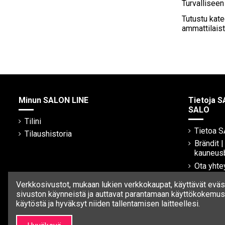
Turvalliseen
Tutustu kate
ammattilais
Minun SALON LINE
Tietoja S
SALO
Tilini
Tietoa 
Tilaushistoria
Brändit 
kauneus
Ota yhte
Verkkosivustot, mukaan lukien verkkokaupat, käyttävät eväst
sivuston käynneistä ja auttavat parantamaan käyttökokemust
käytöstä ja hyväksyt niiden tallentamisen laitteellesi.