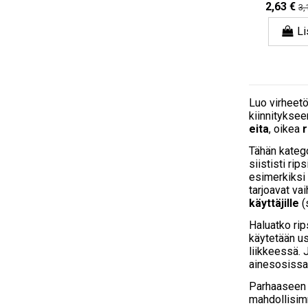
2,63 €
3,
Li
Luo virheetö
kiinnityksee
eita
, oikea
r
Tähän katego
siististi rip
esimerkiksi
tarjoavat va
käyttäjille
(
Haluatko ri
käytetään us
liikkeessä.
ainesosissa
Parhaaseen l
mahdollisimm