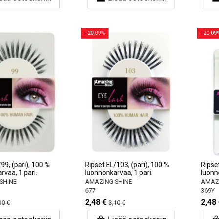
−20,09%
−20,09
99, (pari), 100 %
Ripset EL/103, (pari), 100 %
Ripse
rvaa, 1 pari.
luonnonkarvaa, 1 pari.
luonn
SHINE
AMAZING SHINE
AMAZI
677
369Y
2,48 €
2,48 
10 €
3,10 €