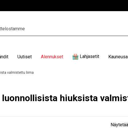
Lahjasetit
ändit
Uutiset
Alennukset
Kauneusal
ista valmistettu liima
luonnollisista hiuksista valmis
Näytetää