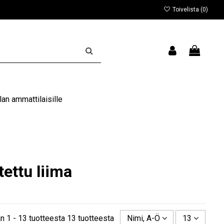
Toivelista (
0
)
an ammattilaisille
tettu liima
n 1 - 13 tuotteesta 13 tuotteesta
Nimi, A-Ö
13