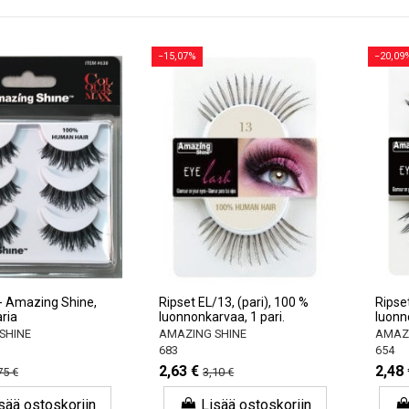
−15,07%
−20,09
t - Amazing Shine,
Ripset EL/13, (pari), 100 %
Ripset
aria
luonnonkarvaa, 1 pari.
luonn
SHINE
AMAZING SHINE
AMAZI
683
654
2,63 €
2,48 
75 €
3,10 €
sää ostoskoriin
Lisää ostoskoriin