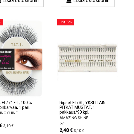
Lisää ostoskoriin
Lisää ostoskoriin
%
−20,09%
t EL/747-L, 100 %
Ripset EL/SL, YKSITTÄIN
onkarvaa, 1 pari.
PITKÄT MUSTAT, 1
pakkaus/90 kpl.
NG SHINE
AMAZING SHINE
671
€
3,10 €
2,48 €
3,10 €