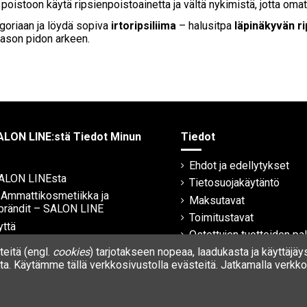
 poistoon käytä ripsienpoistoainetta ja vältä nykimistä, jotta omat 
goriaan ja löydä sopiva
irtoripsiliima
– halusitpa
läpinäkyvän ri
tason pidon arkeen.
ALON LINE:stä Tiedot Minun
Tiedot
Ehdot ja edellytykset
SALON LINEsta
Tietosuojakäytäntö
| Ammattikosmetiikka ja
Maksutavat
brändit – SALON LINE
Toimitustavat
yttä
Ostettujen tuotteiden pa
eitä (engl.
cookies
) tarjotakseen nopeaa, laadukasta ja käyttäjäy
Takuu
a. Käytämme tällä verkkosivustolla evästeitä. Jatkamalla verkkos