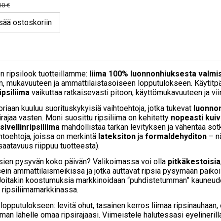
10 €
sää ostoskoriin
n ripsilook tuotteillamme:
liima 100% luonnonhiuksesta valmiste
n, mukavuuteen ja ammattilaistasoiseen lopputulokseen. Käytitp
ipsiliima
vaikuttaa ratkaisevasti pitoon, käyttömukavuuteen ja vi
riaan kuuluu suorituskykyisiä vaihtoehtoja, jotka tukevat
luonnon
sirajaa vasten. Moni suosittu ripsiliima on kehitetty
nopeasti kui
sivellinripsiliima
mahdollistaa tarkan levityksen ja vähentää sot
ihtoehtoja, joissa on merkintä
lateksiton
ja
formaldehyditon
– n
saatavuus riippuu tuotteesta).
psien pysyvän koko päivän? Valikoimassa voi olla
pitkäkestoisia
ein ammattilaismeikissä ja jotka auttavat ripsiä pysymään paikoil
Joitakin koostumuksia markkinoidaan “puhdistetumman” kauneude
 ripsiliimamarkkinassa.
opputulokseen: levitä ohut, tasainen kerros liimaa ripsinauhaan,
an lähelle omaa ripsirajaasi. Viimeistele halutessasi eyelinerilla