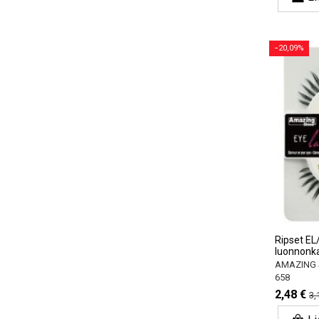
−20,09%
Ripset EL/
luonnonka
AMAZING 
658
2,48 €
3,