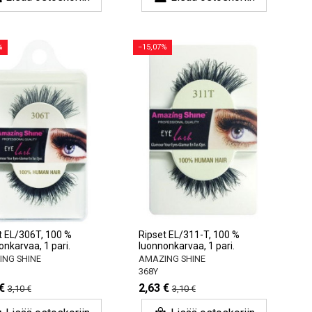
%
−15,07%
t EL/306T, 100 %
Ripset EL/311-T, 100 %
onkarvaa, 1 pari.
luonnonkarvaa, 1 pari.
NG SHINE
AMAZING SHINE
368Y
€
2,63 €
3,10 €
3,10 €