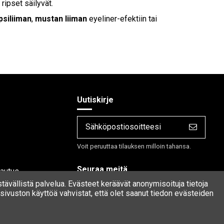
ripset säilyvät.
psiliiman
,
mustan liiman
eyeliner-efektiin tai
Uutiskirje
Voit peruuttaa tilauksen milloin tahansa.
Seuraa meitä
lautus
stävällistä palvelua. Evästeet keräävät anonymisoituja tietoja
ivuston käyttöä vahvistat, että olet saanut tiedon evästeiden