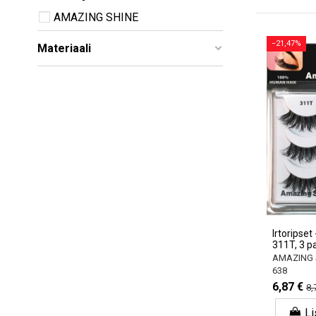
AMAZING SHINE
−21,47%
Materiaali
Irtoripse
311T, 3 p
AMAZING 
638
6,87 €
8,
Li