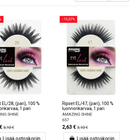
%
−15,07%
 EL/28, (pari), 100 %
Ripset EL/47, (pari), 100 %
onkarvaa, 1 pari.
luonnonkarvaa, 1 pari.
NG SHINE
AMAZING SHINE
657
€
2,63 €
3,10 €
3,10 €
Lisää ostoskoriin
Lisää ostoskoriin