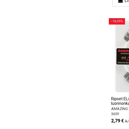
Li
−10,05%
Ripset EL
luonnonka
AMAZING 
365Y
2,79 €
3,