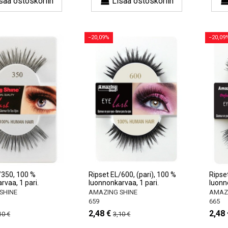
sää ostoskoriin
Lisää ostoskoriin
−20,09%
−20,09
/350, 100 %
Ripset EL/600, (pari), 100 %
Ripse
rvaa, 1 pari.
luonnonkarvaa, 1 pari.
luonn
SHINE
AMAZING SHINE
AMAZI
659
665
2,48 €
2,48 
10 €
3,10 €