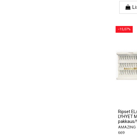
Li
−15,07%
Ripset E
LYHYET M
pakkaus/9
AMAZING 
669