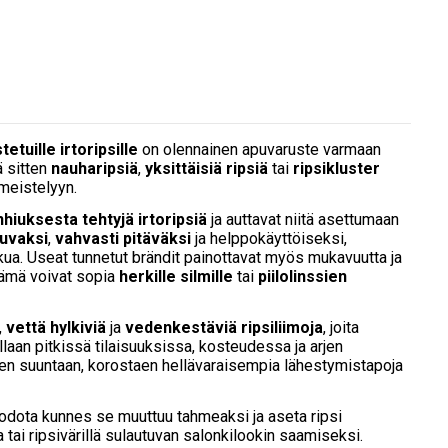
tuille irtoripsille
on olennainen apuvaruste varmaan
ä sitten
nauharipsiä
,
yksittäisiä ripsiä
tai
ripsikluster
imeistelyyn.
hiuksesta tehtyjä irtoripsiä
ja auttavat niitä asettumaan
vuvaksi
,
vahvasti pitäväksi
ja helppokäyttöiseksi,
kua. Useat tunnetut brändit painottavat myös mukavuutta ja
ämä voivat sopia
herkille silmille
tai
piilolinssien
,
vettä hylkiviä
ja
vedenkestäviä ripsiliimoja
, joita
laan pitkissä tilaisuuksissa, kosteudessa ja arjen
n suuntaan, korostaen hellävaraisempia lähestymistapoja
 odota kunnes se muuttuu tahmeaksi ja aseta ripsi
 tai ripsivärillä sulautuvan salonkilookin saamiseksi.