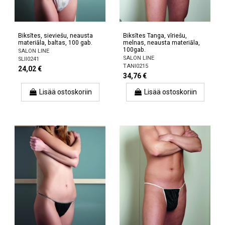
Biksītes, sieviešu, neausta
Biksītes Tanga, vīriešu,
materiāla, baltas, 100 gab.
melnas, neausta materiāla,
100gab.
SALON LINE
SALON LINE
SLII0241
TANI0215
24,02 €
34,76 €
Lisää ostoskoriin
Lisää ostoskoriin