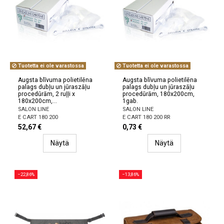
Tuotetta ei ole varastossa
Tuotetta ei ole varastossa
Augsta blīvuma polietilēna
Augsta blīvuma polietilēna
palags dubļu un jūraszāļu
palags dubļu un jūraszāļu
procedūrām, 2 ruļļi x
procedūrām, 180x200cm,
180x200cm,...
1gab.
SALON LINE
SALON LINE
E CART 180 200
E CART 180 200 RR
52,67 €
0,73 €
Näytä
Näytä
−22,86%
−13,86%