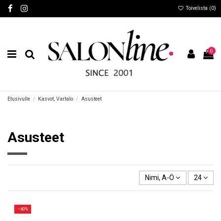
Toivelista (
0
)
0
Etusivulle
Kasvot, Vartalo
Asusteet
Asusteet
Nimi, A-Ö
24
−60%