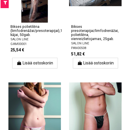
Bikses polietilēna
Bikses
(limfodrenāžai/presoterapijai),1
presoterapijai/limfodrenāžai,
kājai, 50gab.
polietilēna,
vienreizlietojamas, 25gab.
SALON LINE
SALON LINE
GAM00001
PAN00508
25,54 €
51,82 €
Lisää ostoskoriin
Lisää ostoskoriin