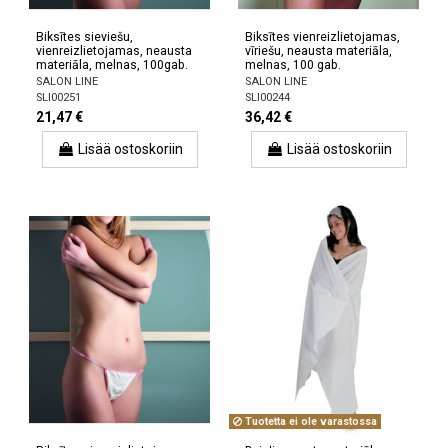
Biksītes sieviešu,
Biksītes vienreizlietojamas,
vienreizlietojamas, neausta
vīriešu, neausta materiāla,
materiāla, melnas, 100gab.
melnas, 100 gab.
SALON LINE
SALON LINE
SLI00251
SLI00244
21,47 €
36,42 €
Lisää ostoskoriin
Lisää ostoskoriin
Tuotetta ei ole varastossa