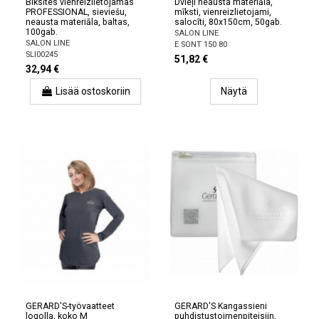
Biksītes vienreizlietojamas
Dvieļi neausta materiāla,
PROFESSIONAL, sieviešu,
mīksti, vienreizlietojami,
neausta materiāla, baltas,
salocīti, 80x150cm, 50gab.
100gab.
SALON LINE
SALON LINE
E SONT 150 80
SLI00245
51,82 €
32,94 €
Lisää ostoskoriin
Näytä
GERARD'S-työvaatteet
GERARD'S Kangassieni
logolla, koko M
puhdistustoimenpiteisiin,