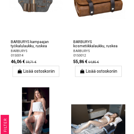
BARBURYS kampaajan
BARBURYS
työkalulaukku, ruskea
kosmetiikkalaukku, ruskea
BARBURYS
BARBURYS
0150014
0150012
46,06 €
55,86 €
59,71 €
64,85 €
Lisää ostoskoriin
Lisää ostoskoriin
R
F
I
L
T
E