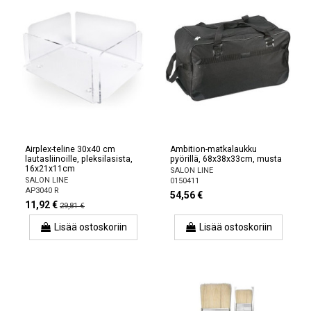
Airplex-teline 30x40 cm
Ambition-matkalaukku
lautasliinoille, pleksilasista,
pyörillä, 68x38x33cm, musta
16x21x11cm
SALON LINE
SALON LINE
0150411
AP3040 R
54,56 €
11,92 €
29,81 €
Lisää ostoskoriin
Lisää ostoskoriin