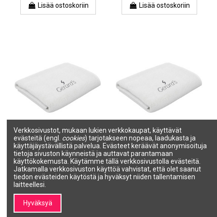
Lisää ostoskoriin
Lisää ostoskoriin
Verkkosivustot, mukaan lukien verkkokaupat, käyttävät
evästeitä (engl.
cookies
) tarjotakseen nopeaa, laadukasta ja
Tuotetta ei ole varastossa
Tuotetta ei ole varastossa
käyttäjäystävällistä palvelua. Evästeet keräävät anonymisoituja
GERARD'S Puuvillapyyhe,
GERARD'S Puuvillapyyhe,
tietoja sivuston käynneistä ja auttavat parantamaan
harmaa 30*40cm
harmaa 50*90cm
käyttökokemusta. Käytämme tällä verkkosivustolla evästeitä.
GERARD'S
GERARD'S
Jatkamalla verkkosivuston käyttöä vahvistat, että olet saanut
26661/G
26662/G
tiedon evästeiden käytöstä ja hyväksyt niiden tallentamisen
14,41 €
25,16 €
laitteellesi.
Näytä
Näytä
Hyväksyä