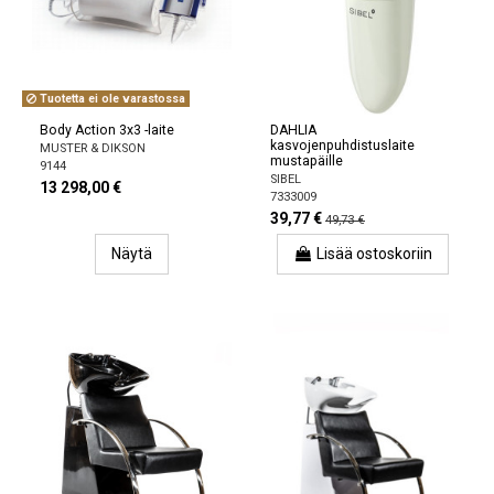
Tuotetta ei ole varastossa
Body Action 3x3 -laite
DAHLIA
kasvojenpuhdistuslaite
MUSTER & DIKSON
mustapäille
9144
SIBEL
13 298,00 €
7333009
39,77 €
49,73 €
Näytä
Lisää ostoskoriin