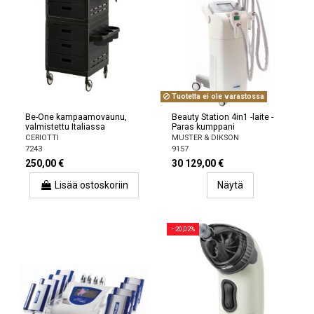
Tuotetta ei ole varastossa
Be-One kampaamovaunu,
Beauty Station 4in1 -laite -
valmistettu Italiassa
Paras kumppani
CERIOTTI
MUSTER & DIKSON
7243
9157
250,00 €
30 129,00 €
Lisää ostoskoriin
Näytä
−20,02%