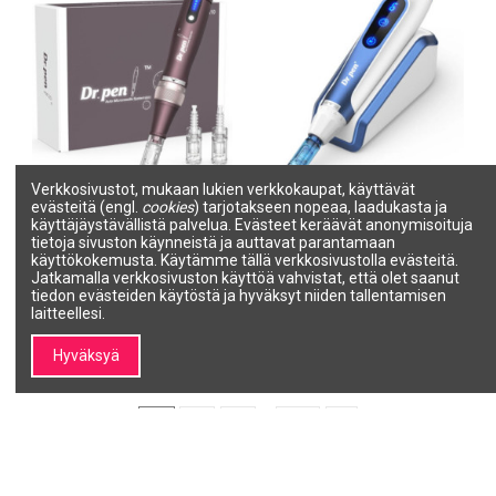
Verkkosivustot, mukaan lukien verkkokaupat, käyttävät
evästeitä (engl.
cookies
) tarjotakseen nopeaa, laadukasta ja
Dr. Pen Mikroneulauslaite
Dr. Pen Mikroneulauslaite
käyttäjäystävällistä palvelua. Evästeet keräävät anonymisoituja
Dermapen A10,
Dermapen A11 Ultima PRO,
tietoja sivuston käynneistä ja auttavat parantamaan
akkukäyttöinen
paristolla
käyttökokemusta. Käytämme tällä verkkosivustolla evästeitä.
DR. PEN MICRONEEDLE SYSTEM
DR. PEN MICRONEEDLE SYSTEM
Jatkamalla verkkosivuston käyttöä vahvistat, että olet saanut
DRPEN A10
DRPEN A11
tiedon evästeiden käytöstä ja hyväksyt niiden tallentamisen
99,00 €
179,00 €
laitteellesi.
Lisää ostoskoriin
Lisää ostoskoriin
Hyväksyä
1
2
3
…
16