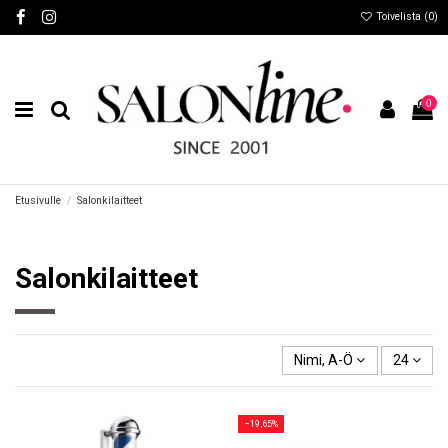
Toivelista (
0
)
0
Etusivulle
Salonkilaitteet
Salonkilaitteet
Nimi, A-Ö
24
−19,65%