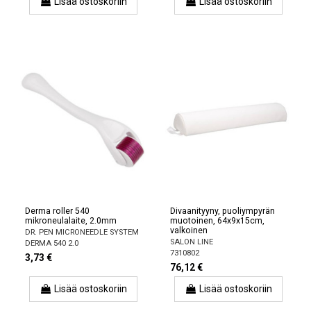
Lisää ostoskoriin
Lisää ostoskoriin
Derma roller 540
Divaanityyny, puoliympyrän
mikroneulalaite, 2.0mm
muotoinen, 64x9x15cm,
valkoinen
DR. PEN MICRONEEDLE SYSTEM
SALON LINE
DERMA 540 2.0
7310802
3,73 €
76,12 €
Lisää ostoskoriin
Lisää ostoskoriin