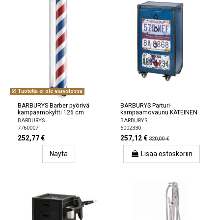
Tuotetta ei ole varastossa
BARBURYS Barber pyörivä
BARBURYS Parturi-
kampaamokyltti 126 cm
kampaamovaunu KÄTEINEN
BARBURYS
BARBURYS
7760007
6002330
252,77 €
257,12 €
320,00 €
Näytä
Lisää ostoskoriin