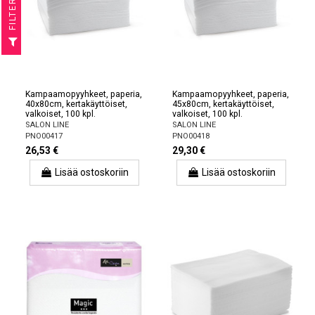
R
F
I
L
T
E
Kampaamopyyhkeet, paperia,
Kampaamopyyhkeet, paperia,
40x80cm, kertakäyttöiset,
45x80cm, kertakäyttöiset,
valkoiset, 100 kpl.
valkoiset, 100 kpl.
SALON LINE
SALON LINE
PNO00417
PNO00418
26,53 €
29,30 €
Lisää ostoskoriin
Lisää ostoskoriin