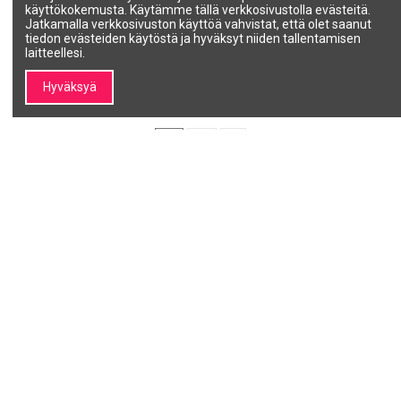
musta 30*50cm, 12 kpl
käyttökokemusta. Käytämme tällä verkkosivustolla evästeitä.
02901/50
INTEGRAL BEAUTY
Jatkamalla verkkosivuston käyttöä vahvistat, että olet saanut
9,55 €
832913
tiedon evästeiden käytöstä ja hyväksyt niiden tallentamisen
73,00 €
laitteellesi.
Näytä
Lisää ostoskoriin
Hyväksyä
1
2
Minun SALON LINE
Tietoja SALON LINE:stä
Tiedot Minun SALO
Tilini
Tietoa SALON LINEsta
Tilaushistoria
Brändit |
Ammattikosmetiikka ja
kauneusbrändit – SALON
LINE
Ota yhteyttä