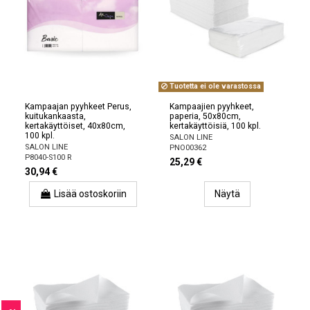
Tuotetta ei ole varastossa
Kampaajan pyyhkeet Perus,
Kampaajien pyyhkeet,
kuitukankaasta,
paperia, 50x80cm,
kertakäyttöiset, 40x80cm,
kertakäyttöisiä, 100 kpl.
100 kpl.
SALON LINE
SALON LINE
PNO00362
P8040-S100 R
25,29 €
30,94 €
Lisää ostoskoriin
Näytä