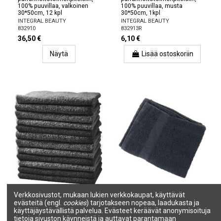
100% puuvillaa, valkoinen
100% puuvillaa, musta
30*50cm, 12 kpl
30*50cm, 1kpl
INTEGRAL BEAUTY
INTEGRAL BEAUTY
832910
832913R
36,50 €
6,10 €
Näytä
Lisää ostoskoriin
Tuotetta ei ole varastossa
Verkkosivustot, mukaan lukien verkkokaupat, käyttävät
evästeitä (engl.
cookies
) tarjotakseen nopeaa, laadukasta ja
Parturipyyhe
Pyyhe, 100 % puuvillaa, 50 x
parranhoitotoimenpiteisiin,
90 cm, 380 g/m², musta
käyttäjäystävällistä palvelua. Evästeet keräävät anonymisoituja
BARBER, 100% puuvillaa,
tietoja sivuston käynneistä ja auttavat parantamaan
SALON LINE