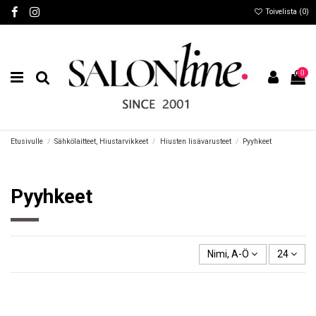
Toivelista (
0
)
0
Etusivulle
Sähkölaitteet, Hiustarvikkeet
Hiusten lisävarusteet
Pyyhkeet
Pyyhkeet
Nimi, A-Ö
24