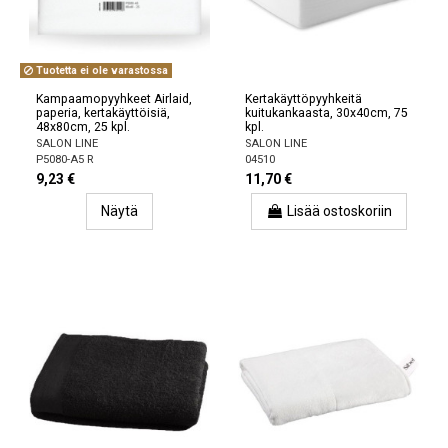
Tuotetta ei ole varastossa
Kampaamopyyhkeet Airlaid,
Kertakäyttöpyyhkeitä
paperia, kertakäyttöisiä,
kuitukankaasta, 30x40cm, 75
48x80cm, 25 kpl.
kpl.
SALON LINE
SALON LINE
P5080-A5 R
04510
9,23 €
11,70 €
Näytä
Lisää ostoskoriin