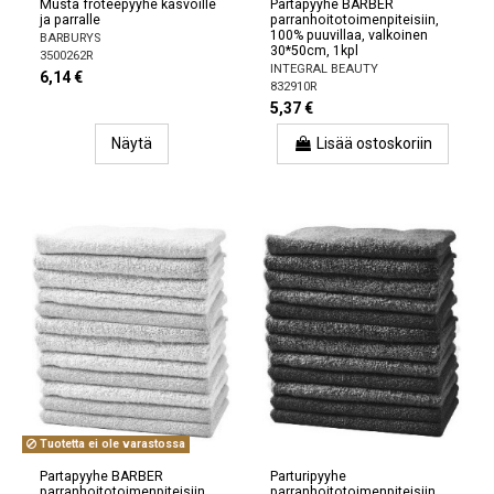
Musta froteepyyhe kasvoille
Partapyyhe BARBER
ja parralle
parranhoitotoimenpiteisiin,
100% puuvillaa, valkoinen
BARBURYS
30*50cm, 1kpl
3500262R
INTEGRAL BEAUTY
6,14 €
832910R
5,37 €
Näytä
Lisää ostoskoriin
Tuotetta ei ole varastossa
Partapyyhe BARBER
Parturipyyhe
parranhoitotoimenpiteisiin,
parranhoitotoimenpiteisiin,