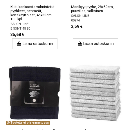
Kuitukankaasta valmistetut
Manikyyripyyhe, 28x50cm,
pyyhkeet, pehmeät,
puuvillaa, valkoinen
kertakäyttöiset, 45x80cm,
SALON LINE
100 kpl.
00974
SALON LINE
2,59 €
E SONT 45 80
35,68 €
Lisää ostoskoriin
Lisää ostoskoriin
Tuotetta ei ole varastossa