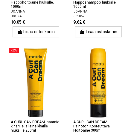
Happohoitoaine hiuksille.
Happoshampoo hiuksille.
1000ml
1000ml
JOANNA
JOANNA
J01066
J01067
10,05 €
9,62 €
Lisää ostoskoriin
Lisää ostoskoriin
−20%
A CURL CAN DREAM -naamio
A CURL CAN DREAM
kiharille ja laineikkaille
Painoton Kosteuttava
hiuksille 250ml
Hoitoaine 300ml