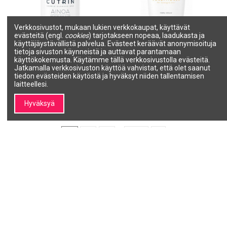
Verkkosivustot, mukaan lukien verkkokaupat, käyttävät
evästeitä (engl.
cookies
) tarjotakseen nopeaa, laadukasta ja
Tuotetta ei ole varastossa
käyttäjäystävällistä palvelua. Evästeet keräävät anonymisoituja
AINOA Palauttava seerumi
AINOA Restorative
tietoja sivuston käynneistä ja auttavat parantamaan
hiusten latvoille 150ml
Conditioner 200ml
käyttökokemusta. Käytämme tällä verkkosivustolla evästeitä.
CUTRIN
CUTRIN
Jatkamalla verkkosivuston käyttöä vahvistat, että olet saanut
55098
55097
tiedon evästeiden käytöstä ja hyväksyt niiden tallentamisen
19,82 €
15,99 €
laitteellesi.
Näytä
Lisää ostoskoriin
Hyväksyä
1
2
3
…
114
Minun SALON LINE
Tietoja SALON LINE:stä
Tiedot Minun SALO
Tilini
Tietoa SALON LINEsta