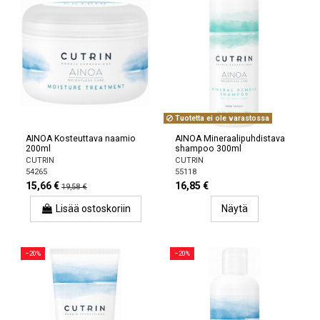
Tuotetta ei ole varastossa
AINOA Kosteuttava naamio
AINOA Mineraalipuhdistava
200ml
shampoo 300ml
CUTRIN
CUTRIN
54265
55118
15,66 €
16,85 €
19,58 €
Lisää ostoskoriin
Näytä
−20%
−20%