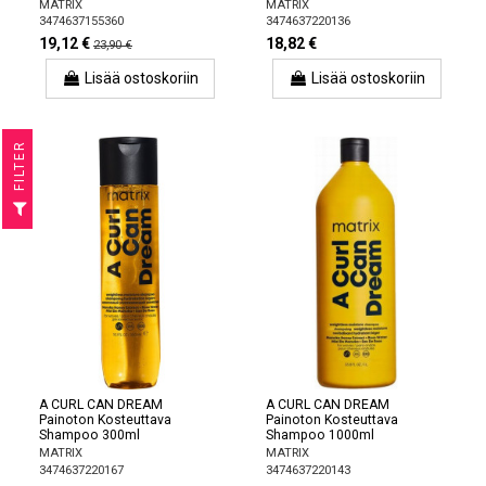
MATRIX
MATRIX
3474637155360
3474637220136
19,12 €
18,82 €
23,90 €
Lisää ostoskoriin
Lisää ostoskoriin
R
F
I
L
T
E
A CURL CAN DREAM
A CURL CAN DREAM
Painoton Kosteuttava
Painoton Kosteuttava
Shampoo 300ml
Shampoo 1000ml
MATRIX
MATRIX
3474637220167
3474637220143