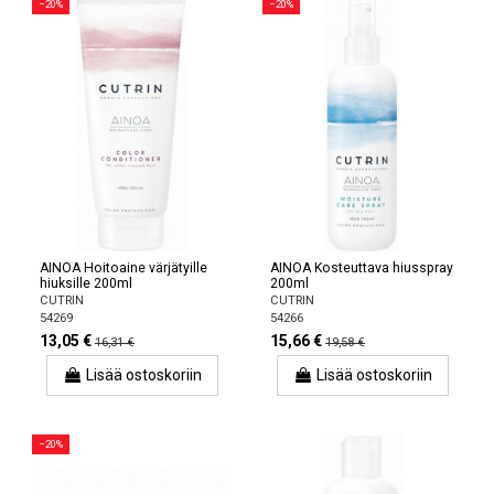
−20%
−20%
AINOA Hoitoaine värjätyille
AINOA Kosteuttava hiusspray
hiuksille 200ml
200ml
CUTRIN
CUTRIN
54269
54266
13,05 €
15,66 €
16,31 €
19,58 €
Lisää ostoskoriin
Lisää ostoskoriin
−20%