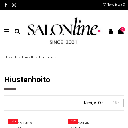
Toivelista (
0
)
0
Etusivulle
Hiuksille
Hiustenhoito
Hiustenhoito
Nimi, A-Ö
24
−20%
−20%
LISAP MILANO
LISAP MILANO
110220
220078