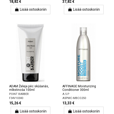
18,82 €
37,82 €
Lisää ostoskoriin
Lisää ostoskoriin
ADAM Želeja pēc skūšanās,
AFFINAGE Moisturizing
mīkstinoša 100ml
Conditioner 300ml
POINT BARBER
A.S.P
F34V10340
ASPMC-MBCO250
15,26 €
13,33 €
Lisää ostoskoriin
Lisää ostoskoriin