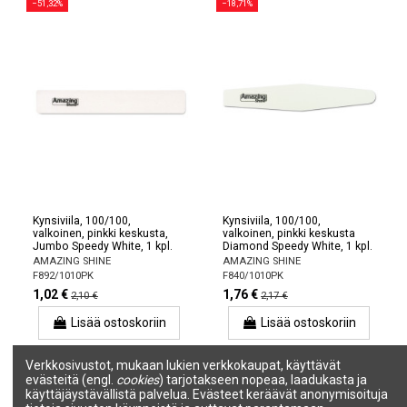
−51,32%
−18,71%
Kynsiviila, 100/100,
Kynsiviila, 100/100,
valkoinen, pinkki keskusta,
valkoinen, pinkki keskusta
Jumbo Speedy White, 1 kpl.
Diamond Speedy White, 1 kpl.
AMAZING SHINE
AMAZING SHINE
F892/1010PK
F840/1010PK
1,02 €
1,76 €
2,10 €
2,17 €
Lisää ostoskoriin
Lisää ostoskoriin
Verkkosivustot, mukaan lukien verkkokaupat, käyttävät
evästeitä (engl.
cookies
) tarjotakseen nopeaa, laadukasta ja
1
2
3
4
käyttäjäystävällistä palvelua. Evästeet keräävät anonymisoituja