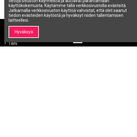
tietoja sivuston käynneistä ja auttavat parantamaan
käyttökokemusta. Käytämme tällä verkkosivustolla evästeitä.
Jatkamalla verkkosivuston käyttöä vahvistat, että olet saanut
tiedon evästeiden käytöstä ja hyväksyt niiden tallentamisen
laitteellesi.
Hyväksyä
Minun SALON LINE
Tietoja SALON LINE:stä
Tiedot Minun SALO
Tilini
Tietoa SALON LINEsta
Tilaushistoria
Brändit |
Ammattikosmetiikka ja
kauneusbrändit – SALON
LINE
Ota yhteyttä
Tiedot
Ehdot ja edellytykset
Tietosuojakäytäntö
Maksutavat
Toimitustavat
Ostettujen tuotteiden palautus
Takuu