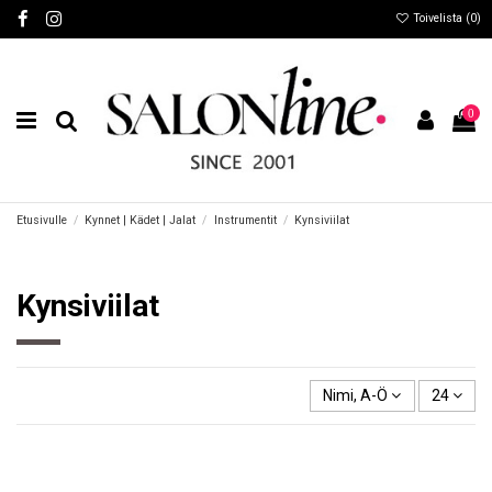
Toivelista (
0
)
0
Etusivulle
Kynnet | Kädet | Jalat
Instrumentit
Kynsiviilat
Kynsiviilat
Nimi, A-Ö
24