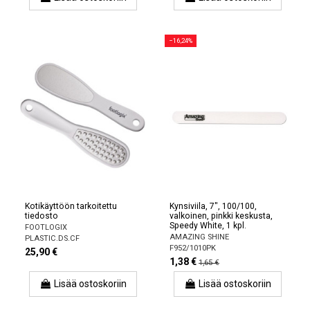
−16,24%
Kotikäyttöön tarkoitettu
Kynsiviila, 7", 100/100,
tiedosto
valkoinen, pinkki keskusta,
Speedy White, 1 kpl.
FOOTLOGIX
AMAZING SHINE
PLASTIC.DS.CF
F952/1010PK
25,90 €
1,38 €
1,65 €
Lisää ostoskoriin
Lisää ostoskoriin