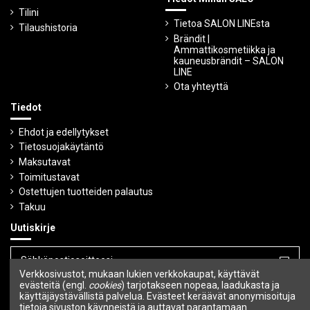
Tilini
Tietoa SALON LINEsta
Tilaushistoria
Brändit |
Ammattikosmetiikka ja
kauneusbrändit – SALON
LINE
Ota yhteyttä
Tiedot
Ehdot ja edellytykset
Tietosuojakäytäntö
Maksutavat
Toimitustavat
Ostettujen tuotteiden palautus
Takuu
Uutiskirje
Verkkosivustot, mukaan lukien verkkokaupat, käyttävät
Voit peruuttaa tilauksen milloin tahansa.
evästeitä (engl.
cookies
) tarjotakseen nopeaa, laadukasta ja
käyttäjäystävällistä palvelua. Evästeet keräävät anonymisoituja
tietoja sivuston käynneistä ja auttavat parantamaan