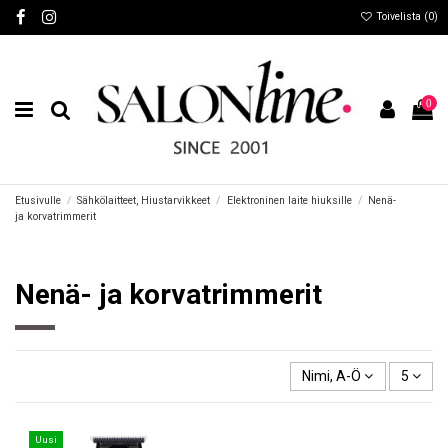
Toivelista (
0
)
0
Etusivulle
Sähkölaitteet, Hiustarvikkeet
Elektroninen laite hiuksille
Nenä-
ja korvatrimmerit
Nenä- ja korvatrimmerit
Nimi, A-Ö
5
Uusi