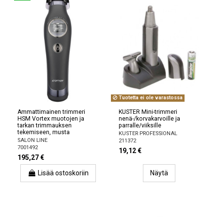
Tuotetta ei ole varastossa
Ammattimainen trimmeri
KUSTER Mini-trimmeri
HSM Vortex muotojen ja
nenä-/korvakarvoille ja
tarkan trimmauksen
parralle/viiksille
tekemiseen, musta
KUSTER PROFESSIONAL
SALON LINE
211372
7001492
19,12 €
195,27 €
Lisää ostoskoriin
Näytä