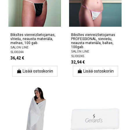
Biksītes vienreizlietojamas,
Biksītes vienreizlietojamas
vīriešu, neausta materiāla,
PROFESSIONAL, sieviešu,
melnas, 100 gab.
neausta materiāla, baltas,
100gab.
SALON LINE
SALON LINE
SLI00244
SLI00245
36,42 €
32,94 €
Lisää ostoskoriin
Lisää ostoskoriin