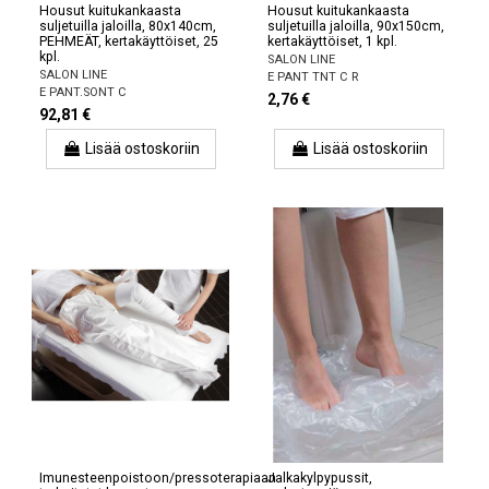
Housut kuitukankaasta
Housut kuitukankaasta
suljetuilla jaloilla, 80x140cm,
suljetuilla jaloilla, 90x150cm,
PEHMEÄT, kertakäyttöiset, 25
kertakäyttöiset, 1 kpl.
kpl.
SALON LINE
SALON LINE
E PANT TNT C R
E PANT.SONT C
2,76 €
92,81 €
Lisää ostoskoriin
Lisää ostoskoriin
Imunesteenpoistoon/pressoterapiaan
Jalkakylpypussit,