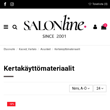
Toivelista (
0
)
0
Etusivulle
Kasvot, Vartalo
Asusteet
Kertakäyttömateriaalit
Kertakäyttömateriaalit
Nimi, A-Ö
24
−60%