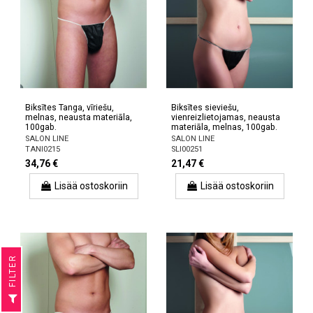
Biksītes Tanga, vīriešu,
Biksītes sieviešu,
melnas, neausta materiāla,
vienreizlietojamas, neausta
100gab.
materiāla, melnas, 100gab.
SALON LINE
SALON LINE
TANI0215
SLI00251
34,76 €
21,47 €
Lisää ostoskoriin
Lisää ostoskoriin
R
F
I
L
T
E