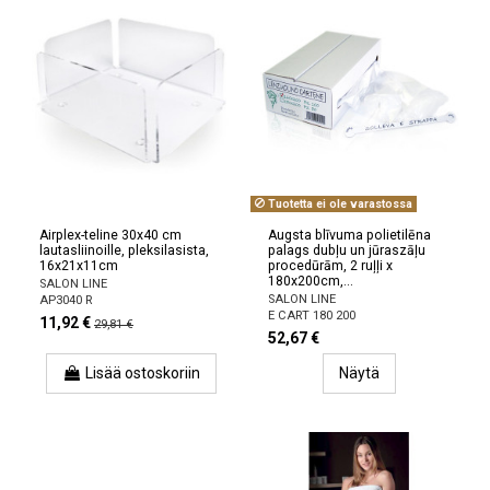
Tuotetta ei ole varastossa
Airplex-teline 30x40 cm
Augsta blīvuma polietilēna
lautasliinoille, pleksilasista,
palags dubļu un jūraszāļu
16x21x11cm
procedūrām, 2 ruļļi x
180x200cm,...
SALON LINE
SALON LINE
AP3040 R
E CART 180 200
11,92 €
29,81 €
52,67 €
Lisää ostoskoriin
Näytä