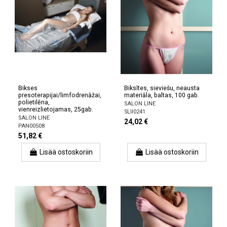
Bikses
Biksītes, sieviešu, neausta
presoterapijai/limfodrenāžai,
materiāla, baltas, 100 gab.
polietilēna,
SALON LINE
vienreizlietojamas, 25gab.
SLII0241
SALON LINE
24,02 €
PAN00508
51,82 €
Lisää ostoskoriin
Lisää ostoskoriin