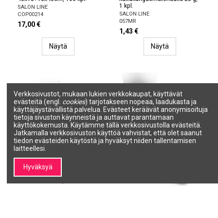
1 kpl.
SALON LINE
SALON LINE
COP00214
057MR
17,00 €
1,43 €
Näytä
Näytä
Verkkosivustot, mukaan lukien verkkokaupat, käyttävät
evästeitä (engl.
cookies
) tarjotakseen nopeaa, laadukasta ja
käyttäjäystävällistä palvelua. Evästeet keräävät anonymisoituja
tietoja sivuston käynneistä ja auttavat parantamaan
käyttökokemusta. Käytämme tällä verkkosivustolla evästeitä.
Jatkamalla verkkosivuston käyttöä vahvistat, että olet saanut
tiedon evästeiden käytöstä ja hyväksyt niiden tallentamisen
laitteellesi.
Hyväksyä
Jalkasuoja pedikyyrituoliin,
Kankaiset tohvelit,
kuminauhat,
kertakäyttöiset, suljetut, 1
kuitukangasmateriaalia 25 g,
pari
40 kpl.
SALON LINE