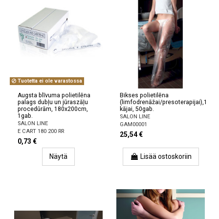
Tuotetta ei ole varastossa
Augsta blīvuma polietilēna
Bikses polietilēna
palags dubļu un jūraszāļu
(limfodrenāžai/presoterapijai),1
procedūrām, 180x200cm,
kājai, 50gab.
1gab.
SALON LINE
SALON LINE
GAM00001
E CART 180 200 RR
25,54 €
0,73 €
Näytä
Lisää ostoskoriin