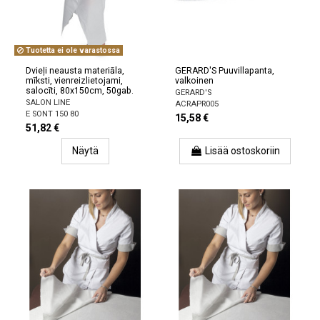
Tuotetta ei ole varastossa
Dvieļi neausta materiāla,
GERARD'S Puuvillapanta,
mīksti, vienreizlietojami,
valkoinen
salocīti, 80x150cm, 50gab.
GERARD'S
SALON LINE
ACRAPR005
E SONT 150 80
15,58 €
51,82 €
Näytä
Lisää ostoskoriin