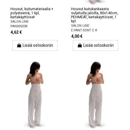
Housut, kuitumateriaalia +
Housut kuitukankaasta
polyeteeniä, 1 kpl,
suljetuilla jaloilla, 80x140cm,
kertakäyttöiset
PEHMEÄT, kertakäyttöiset, 1
kpl.
SALON LINE
SALON LINE
PAN00503R
E PANT.SONT C R
4,62 €
4,00 €
Lisää ostoskoriin
Lisää ostoskoriin