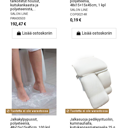
tarkoitetut housut,
polyeteeniä,
kuitukankaasta ja
48x15+15x45cm, 1 kpl
polyeteenistä,...
SALON LINE
SALON LINE
COP00214R
PAN00503
0,19 €
192,47 €
Lisää ostoskoriin
Lisää ostoskoriin
Tuotetta ei ole varastossa
Tuotetta ei ole varastossa
Jalkakylpypussit,
Jalkasuoja pedikyyrituoliin,
polyeteeniä,
kuminauhalla,
48x15+15x45cm, 100 kpl.
kuitukangasmateriaalia 25 g,