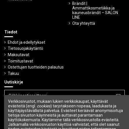
Brändit |
Ammattikosmetiikka ja
kauneusbrändit – SALON
LINE
Ota yhteyttä
Tiedot
Ehdot ja edellytykset
Tietosuojakäytäntö
Maksutavat
Toimitustavat
Ostettujen tuotteiden palautus
Takuu
Uutiskirje
Verkkosivustot, mukaan lukien verkkokaupat, käyttävät
Voit peruuttaa tilauksen milloin tahansa.
evästeitä (engl.
cookies
) tarjotakseen nopeaa, laadukasta ja
käyttäjäystävällistä palvelua. Evästeet keräävät anonymisoituja
tietoja sivuston käynneistä ja auttavat parantamaan
Seuraa meitä
käyttökokemusta. Käytämme tällä verkkosivustolla evästeitä.
Jatkamalla verkkosivuston käyttöä vahvistat, että olet saanut
tiedon evästeiden käytöstä ja hyväksyt niiden tallentamisen