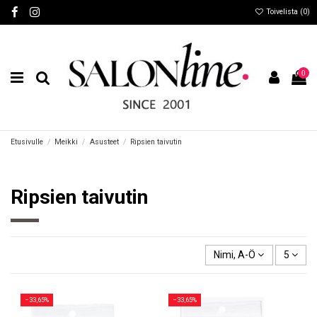
Toivelista (
0
)
0
Etusivulle
Meikki
Asusteet
Ripsien taivutin
Ripsien taivutin
Nimi, A-Ö
5
−33,65%
−33,65%