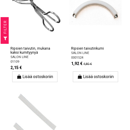
R
F
I
L
T
E
Ripsien taivutin, mukana
Ripsien taivutinkumi
kaksi kumityynyä
SALON LINE
SALON LINE
0001524
01109
1,92 €
4,80 €
2,15 €
Lisää ostoskoriin
Lisää ostoskoriin