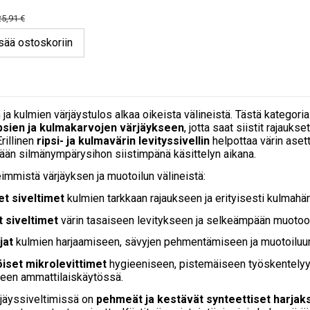
25,91 €
sää ostoskoriin
 ja kulmien värjäystulos alkaa oikeista välineistä. Tästä kategori
psien ja kulmakarvojen värjäykseen
, jotta saat siistit rajauk
Erillinen
ripsi- ja kulmavärin levityssivellin
helpottaa värin asett
ään silmänympärysihon siistimpänä käsittelyn aikana.
eimmistä värjäyksen ja muotoilun välineistä:
t siveltimet
kulmien tarkkaan rajaukseen ja erityisesti kulmahä
t siveltimet
värin tasaiseen levitykseen ja selkeämpään muotoo
jat
kulmien harjaamiseen, sävyjen pehmentämiseen ja muotoiluun 
iset mikrolevittimet
hygieeniseen, pistemäiseen työskentelyyn p
een ammattilaiskäytössä.
jäyssiveltimissä on
pehmeät ja kestävät synteettiset harjak