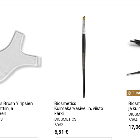
Tuot
s Brush Y ripsien
Biosmetics
Biosme
tiin ja
Kulmakarvasivellin, viisto
ja kul
een
kärki
BIOSM
CS
BIOSMETICS
6084
6062
17,0
6,51 €