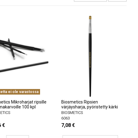
etta ei ole varastossa
tics Mikroharjat ripsille
Biosmetics Ripsien
makarvoille 100 kpl
värjäysharja, pyöristetty kärki
ETICS
BIOSMETICS
6063
6 €
7,08 €