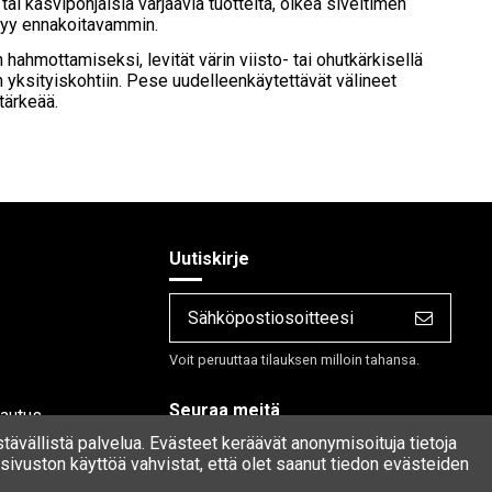
 tai kasvipohjaisia värjääviä tuotteita, oikea siveltimen
ttyy ennakoitavammin.
hahmottamiseksi, levität värin viisto- tai ohutkärkisellä
jan yksityiskohtiin. Pese uudelleenkäytettävät välineet
tärkeää.
Uutiskirje
Voit peruuttaa tilauksen milloin tahansa.
Seuraa meitä
lautus
stävällistä palvelua. Evästeet keräävät anonymisoituja tietoja
ivuston käyttöä vahvistat, että olet saanut tiedon evästeiden