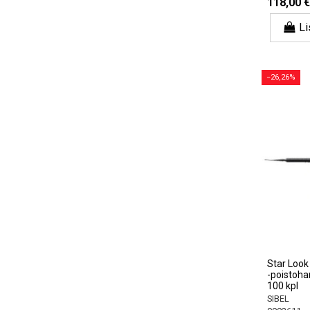
118,00 €
Li
−26,26%
Star Look 
-poistohar
100 kpl
SIBEL