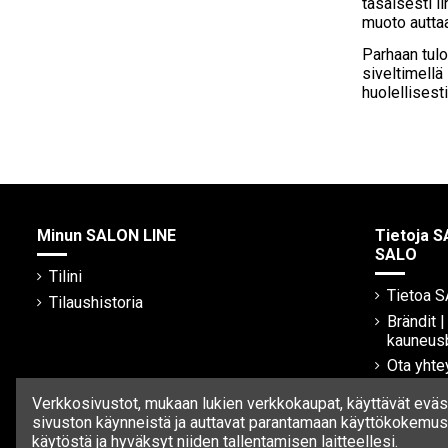
tasaisesti il
muoto auttaa
Parhaan tulo
siveltimellä 
huolellisest
Minun SALON LINE
Tietoja S
SALO
Tilini
Tietoa 
Tilaushistoria
Brändit 
kauneus
Ota yhte
Verkkosivustot, mukaan lukien verkkokaupat, käyttävät eväst
sivuston käynneistä ja auttavat parantamaan käyttökokemust
käytöstä ja hyväksyt niiden tallentamisen laitteellesi.