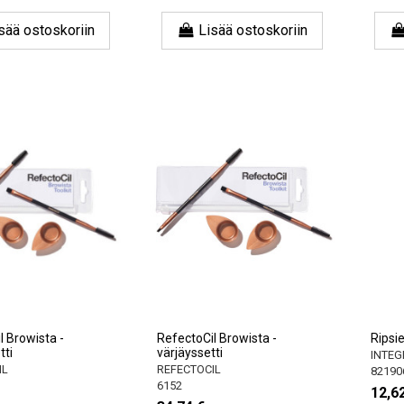
sää ostoskoriin
Lisää ostoskoriin
l Browista -
RefectoCil Browista -
Ripsi
tti
värjäyssetti
INTEG
IL
REFECTOCIL
82190
6152
12,6