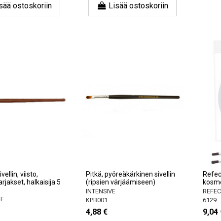
sää ostoskoriin
Lisää ostoskoriin
ellin, viisto,
Pitkä, pyöreäkärkinen sivellin
Refec
jakset, halkaisija 5
(ripsien värjäämiseen)
kosmet
INTENSIVE
REFEC
NE
KPB001
6129
4,88 €
9,04 