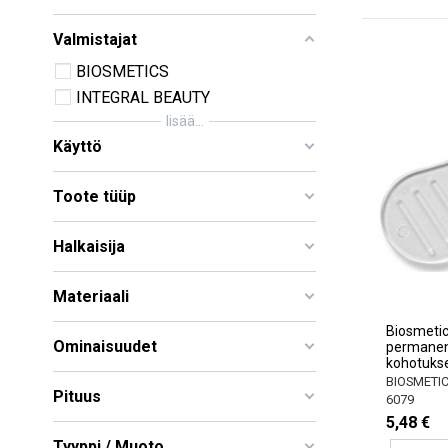
Valmistajat
BIOSMETICS
INTEGRAL BEAUTY
lisää...
Käyttö
Toote tüüp
Halkaisija
Materiaali
Biosmetic
Ominaisuudet
permanent
kohotuks
BIOSMETI
Pituus
6079
5,48 €
Tyyppi / Muoto