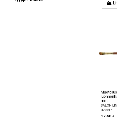
Li
Muotoilusiv
luonnonhar
mm
SALON LI
822337
17,40 €