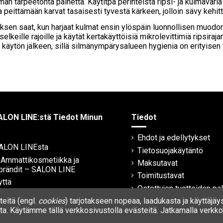
man tarpeetonta painetta. Käytitpä perinteistä ripsi- ja kulmaväriä
 peittämään karvat tasaisesti tyvestä kärkeen, jolloin sävy kehi
ksen saat, kun harjaat kulmat ensin ylöspäin luonnollisen muodon 
selkeille rajoille ja käytät kertakäyttöisiä mikrolevittimiä ripsira
i käytön jälkeen, sillä silmänympärysalueen hygienia on erityisen 
ALON LINE:stä Tiedot Minun
Tiedot
Ehdot ja edellytykset
SALON LINEsta
Tietosuojakäytäntö
| Ammattikosmetiikka ja
Maksutavat
brändit – SALON LINE
Toimitustavat
yttä
Ostettujen tuotteiden pa
Takuu
eitä (engl.
cookies
) tarjotakseen nopeaa, laadukasta ja käyttäjäy
a. Käytämme tällä verkkosivustolla evästeitä. Jatkamalla verkkos