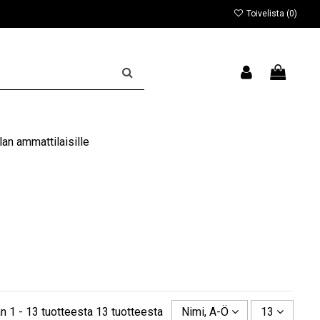
Toivelista (
0
)
an ammattilaisille
n 1 - 13 tuotteesta 13 tuotteesta
Nimi, A-Ö
13