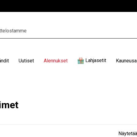
Lahjasetit
ändit
Uutiset
Alennukset
Kauneusal
timet
Näytetää