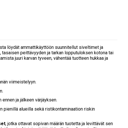
asta löydät ammattikäyttöön suunnitellut siveltimet ja
set, tasaisen peittävyyden ja tarkan lopputuloksen kotona tai
amista juuri karvan tyveen, vähentää tuotteen hukkaa ja
nnän viimeistelyyn.
n.
ennen ja jälkeen värjäyksen.
ienillä alueilla sekä ristikontaminaation riskin
set
, jotka ottavat sopivan määrän tuotetta ja levittävät sen