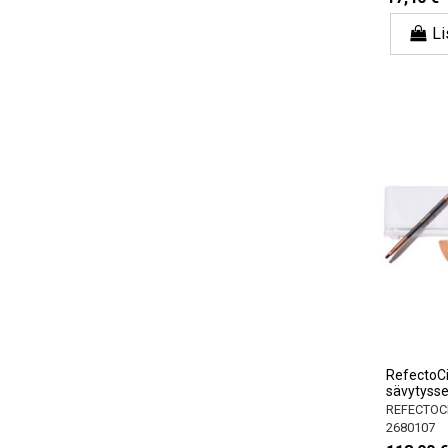
Li
RefectoCi
sävytysse
REFECTOC
2680107