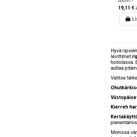
0002611
19,11 €
Li
Hyvä ripsien
levittimet
ri
hoitolassa. 
auttaa pitäm
Valitse tärk
Ohutkärkise
Viistopäise
Kierreh har
Kertakäyttö
pienentämis
Monissa vär