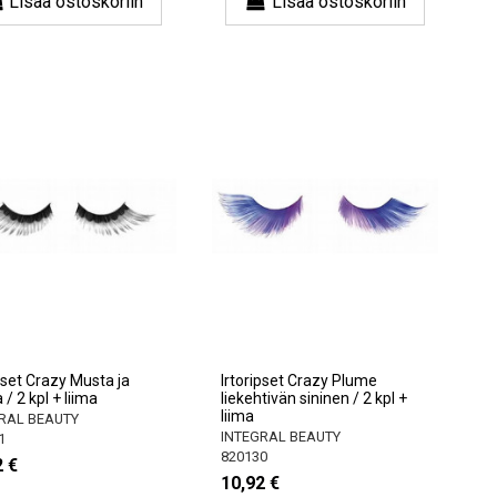
Lisää ostoskoriin
Lisää ostoskoriin
pset Crazy Musta ja
Irtoripset Crazy Plume
/ 2 kpl + liima
liekehtivän sininen / 2 kpl +
liima
RAL BEAUTY
INTEGRAL BEAUTY
1
820130
2 €
10,92 €