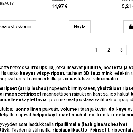
 BEAUTY
14,97 €
5,21 
sää ostoskoriin
Näytä
1
2
3
setta hetkessä
irtoripsillä
, jotka lisäävät
pituutta, nostetta ja 
. Haluatko
kevyet wispy-ripset
, tuuhean
3D faux mink
-efektin 
sopivat eri silmänmuodoille ja viimeistelevät silmämeikin.
aripset (strip lashes)
nopeaan kiinnitykseen,
yksittäiset ripse
tai
magneettiripset
magneettisen rajauksen kanssa, jos haluat 
 uudelleenkäytettäviä
, joten ne ovat joustava vaihtoehto ripsipi
utulos:
luonnollinen
päivään,
volume
iltaan ja kuviin,
doll-eye
av
telijalle sopivat
helppokäyttöiset nauhat
,
no-trim
tai
itsekiinn
yvyyden saat laadukkaalla
ripsiliimalla (lash glue/adhesive)
– 
tävä
. Täydennä välineillä:
ripsiapplikaattori/pinsetit
,
ripsentai