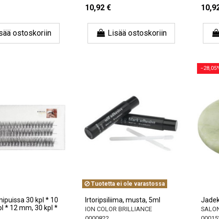
10,92 €
10,9
sää ostoskoriin
Lisää ostoskoriin
−28,05
Tuotetta ei ole varastossa
 nipuissa 30 kpl * 10
Irtoripsiliima, musta, 5ml
Jadek
l * 12 mm, 30 kpl *
ION COLOR BRILLIANCE
SALON
0000822
00015