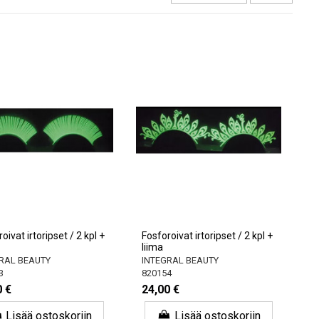
oivat irtoripset / 2 kpl +
Fosforoivat irtoripset / 2 kpl +
liima
RAL BEAUTY
INTEGRAL BEAUTY
3
820154
0 €
24,00 €
Lisää ostoskoriin
Lisää ostoskoriin