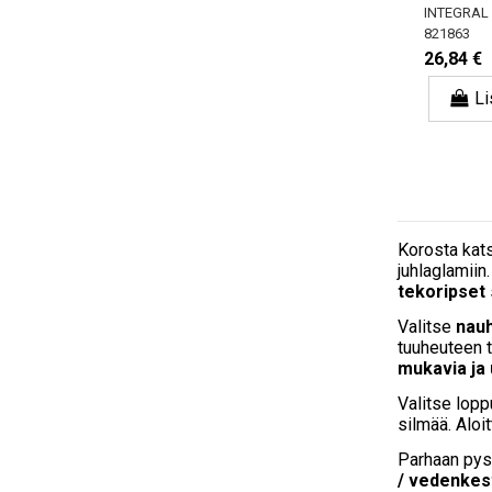
INTEGRAL
821863
26,84 €
Li
Korosta kat
juhlaglamiin
tekoripset
Valitse
nauh
tuuheuteen 
mukavia ja
Valitse lopp
silmää. Aloit
Parhaan pys
/ vedenkes