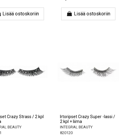
Lisää ostoskoriin
Lisää ostoskoriin
pset Crazy Strass / 2 kpl
Irtoripset Crazy Super -lassi /
a
2 kpl + liima
RAL BEAUTY
INTEGRAL BEAUTY
1
820120