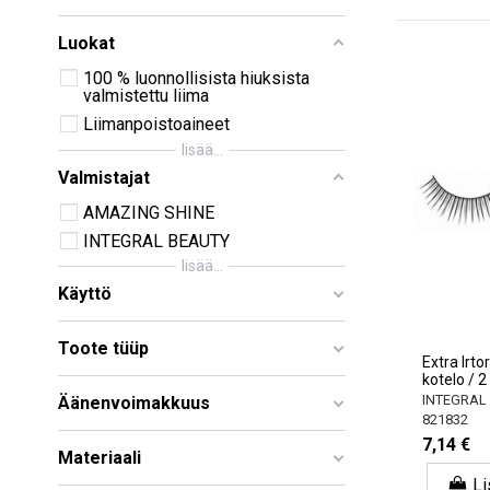
Luokat
100 % luonnollisista hiuksista
valmistettu liima
Liimanpoistoaineet
lisää...
Valmistajat
AMAZING SHINE
INTEGRAL BEAUTY
lisää...
Käyttö
Toote tüüp
Extra Irto
kotelo / 2 
INTEGRAL
Äänenvoimakkuus
821832
7,14 €
Materiaali
Li