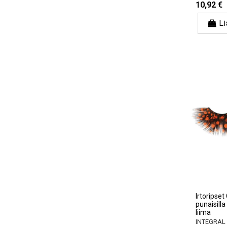
10,92 €
Li
Irtoripse
punaisilla 
liima
INTEGRAL