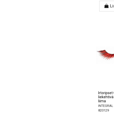
Li
Irtoripse
liekehtivä
liima
INTEGRAL
820129