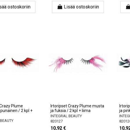
sää ostoskoriin
Lisää ostoskoriin
t Crazy Plume
Irtoripset Crazy Plume musta
Irtor
 punainen / 2 kpl +
ja fuksia / 2 kpl + liima
ja pin
INTEGRAL BEAUTY
INTEG
 BEAUTY
820127
82012
10,92 €
10,9