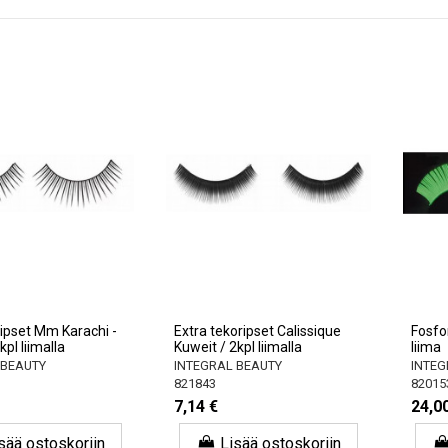
ripset Mm Karachi -
Extra tekoripset Calissique
Fosfor
kpl liimalla
Kuweit / 2kpl liimalla
liima
 BEAUTY
INTEGRAL BEAUTY
INTEG
821843
82015
7,14 €
24,0
sää ostoskoriin
Lisää ostoskoriin