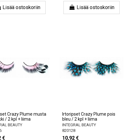
Lisää ostoskoriin
Lisää ostoskoriin
ipset Crazy Plume musta
Irtoripset Crazy Plume pois
kki / 2 kpl + liima
bleu / 2 kpl + liima
RAL BEAUTY
INTEGRAL BEAUTY
6
820128
2 €
10,92 €