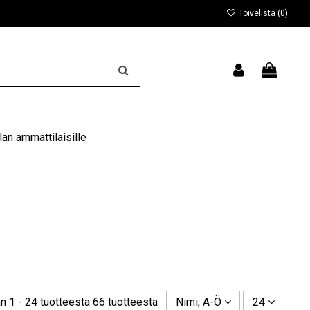
Toivelista (
0
)
an ammattilaisille
n 1 - 24 tuotteesta 66 tuotteesta
Nimi, A-Ö
24