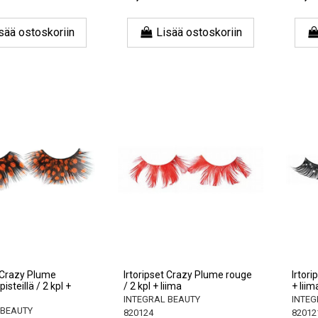
sää ostoskoriin
Lisää ostoskoriin
t Crazy Plume
Irtoripset Crazy Plume rouge
Irtori
pisteillä / 2 kpl +
/ 2 kpl + liima
+ liim
INTEGRAL BEAUTY
INTEG
 BEAUTY
820124
82012