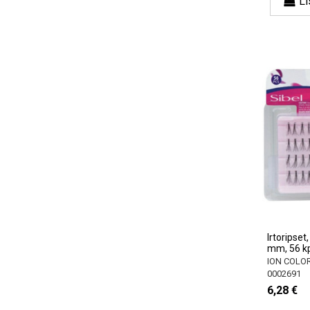
Li
Irtoripset
mm, 56 kp
ION COLOR
0002691
6,28 €