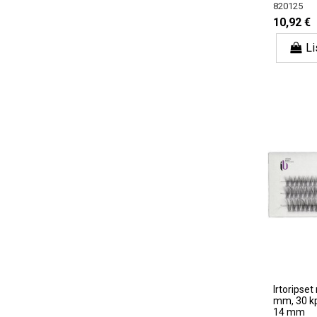
820125
10,92 €
Li
Irtoripset
mm, 30 kp
14 mm