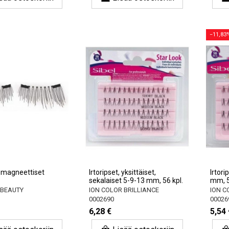
−11,83
t, magneettiset
Irtoripset, yksittäiset,
Irtori
sekalaiset 5-9-13 mm, 56 kpl.
mm, 5
 BEAUTY
ION COLOR BRILLIANCE
ION C
0002690
00026
6,28 €
5,54 