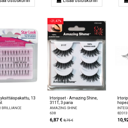
sää ostoskoriin
Lisää ostoskoriin
−21,47%
, yksittäispakattu, 13
Irtoripset - Amazing Shine,
Irtori
l.
311T, 3 paria
hopea 
 BRILLIANCE
AMAZING SHINE
INTEG
638
82013
6,87 €
10,9
8,75 €