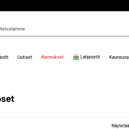
Lahjasetit
ändit
Uutiset
Alennukset
Kauneusal
pset
Näytetää