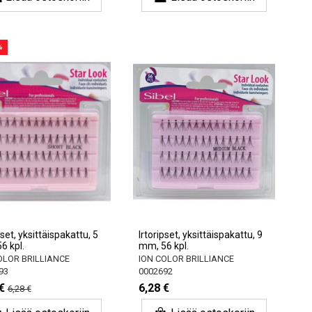
%
pset, yksittäispakattu, 5
Irtoripset, yksittäispakattu, 9
6 kpl.
mm, 56 kpl.
OLOR BRILLIANCE
ION COLOR BRILLIANCE
93
0002692
€
6,28 €
6,28 €