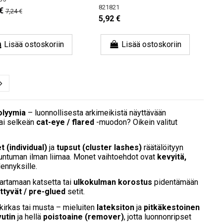
821821
€
7,24 €
5,92 €
Lisää ostoskoriin
Lisää ostoskoriin
volyymia
– luonnollisesta arkimeikistä näyttävään
tai selkeän
cat-eye / flared
-muodon? Oikein valitut
t (individual)
ja
tupsut (cluster lashes)
räätälöityyn
tuntuman ilman liimaa. Monet vaihtoehdot ovat
kevyitä,
dennyksille.
artamaan katsetta tai
ulkokulman korostus
pidentämään
ittyvät / pre-glued
setit.
kirkas tai musta – mieluiten
lateksiton
ja
pitkäkestoinen
vutin
ja hellä
poistoaine (remover)
, jotta luonnonripset