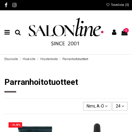
Toivelista (
0
)
0
Etusivulle
Hiuksille
Hiustenhoito
Parranhoitotuotteet
Parranhoitotuotteet
Nimi, A-Ö
24
−36,38%