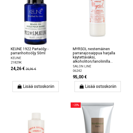
KEUNE 1922 Partaöljy -
MYRSOL nestemäinen
parranhoitoöljy 50ml
parranajosaippua harjalla
käytettäväksi,
KEUNE
alkoholiton/lanoliinilla...
21829K
SALON LINE
24,26 €
26,96 €
06242
95,00 €
Lisää ostoskoriin
Lisää ostoskoriin
−25%