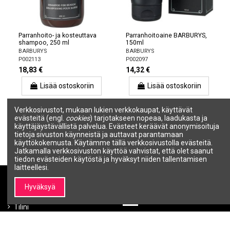
Parranhoito- ja kosteuttava
Parranhoitoaine BARBURYS,
shampoo, 250 ml
150ml
BARBURYS
BARBURYS
P002113
P002097
18,83 €
14,32 €
Lisää ostoskoriin
Lisää ostoskoriin
Verkkosivustot, mukaan lukien verkkokaupat, käyttävät
evästeitä (engl.
cookies
) tarjotakseen nopeaa, laadukasta ja
1
2
käyttäjäystävällistä palvelua. Evästeet keräävät anonymisoituja
tietoja sivuston käynneistä ja auttavat parantamaan
käyttökokemusta. Käytämme tällä verkkosivustolla evästeitä.
Jatkamalla verkkosivuston käyttöä vahvistat, että olet saanut
tiedon evästeiden käytöstä ja hyväksyt niiden tallentamisen
laitteellesi.
Hyväksyä
Minun SALON LINE
Tietoja SALON LINE:stä
Tiedot Minun SALO
Tilini
Tietoa SALON LINEsta
Tilaushistoria
Brändit |