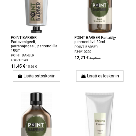
POINT BARBER
POINT BARBER Partaöljy,
Partavesigeeli,
pehmentävä 30ml
parranajogeeli, pantenolilla
POINT BARBER
100ml
F34V10220
POINT BARBER
12,21 €
15,26 €
F34V10140
11,45 €
15,26 €
Lisää ostoskoriin
Lisää ostoskoriin