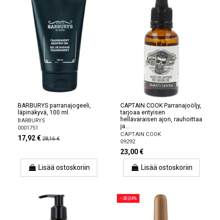
BARBURYS parranajogeeli,
CAPTAIN COOK Parranajoöljy,
läpinäkyvä, 100 ml.
tarjoaa erityisen
hellävaraisen ajon, rauhoittaa
BARBURYS
ja...
0001751
CAPTAIN COOK
17,92 €
28,16 €
09292
23,00 €
Lisää ostoskoriin
Lisää ostoskoriin
−20,04%