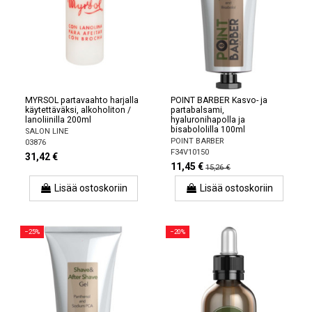
MYRSOL partavaahto harjalla
POINT BARBER Kasvo- ja
käytettäväksi, alkoholiton /
partabalsami,
lanoliinilla 200ml
hyaluronihapolla ja
bisabololilla 100ml
SALON LINE
POINT BARBER
03876
F34V10150
31,42 €
11,45 €
15,26 €
Lisää ostoskoriin
Lisää ostoskoriin
−25%
−20%