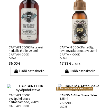
CAPTAIN COOK Partavesi
CAPTAIN COOK Partaöljy,
herkälle iholle, 250ml
ravitseva/kosteuttava 30ml
CAPTAIN COOK
CAPTAIN COOK
04864
04861
36,00 €
17,33 €
21,67 €
Lisää ostoskoriin
Lisää ostoskoriin
Tuotetta ei ole varastossa
CAPTAIN COOK
CARISMA After Shave Balm
syväpuhdistava
125ml
partashampoo, 250ml
DR. KADIR
CAPTAIN COOK
dk038