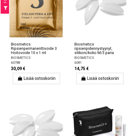
F
I
L
T
E
Biosmetics
Biosmetics
Ripsienpermanenttivoide 3
ripsienpidennystyynyt,
Hoitovoide 10 x 1 ml
silikoni/koko M/3 paria
BIOSMETICS
BIOSMETICS
6078B
6081
30,09 €
14,75 €
Lisää ostoskoriin
Lisää ostoskoriin