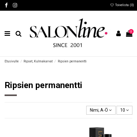
Toivelista (
0
)
0
Etusivulle
Ripset, Kulmakarvat
Ripsien permanentti
Ripsien permanentti
Nimi, A-Ö
10