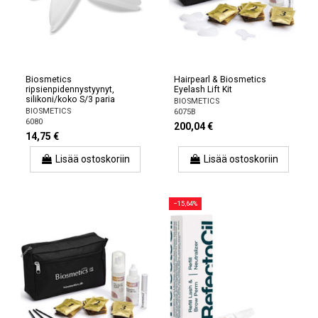
Biosmetics
Hairpearl & Biosmetics
ripsienpidennystyynyt,
Eyelash Lift Kit
silikoni/koko S/3 paria
BIOSMETICS
BIOSMETICS
6075B
6080
200,04 €
14,75 €
Lisää ostoskoriin
Lisää ostoskoriin
−15,64%