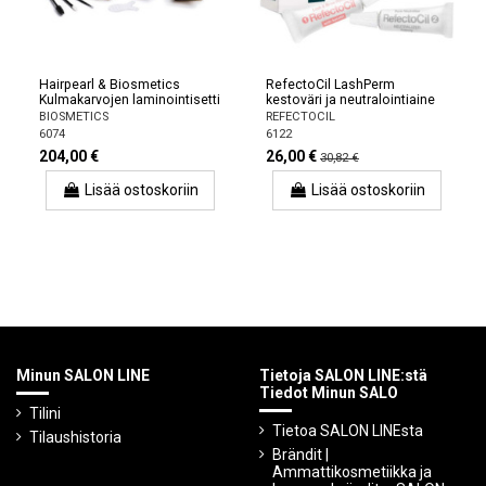
Hairpearl & Biosmetics
RefectoCil LashPerm
Kulmakarvojen laminointisetti
kestoväri ja neutralointiaine
BIOSMETICS
REFECTOCIL
6074
6122
204,00 €
26,00 €
30,82 €
Lisää ostoskoriin
Lisää ostoskoriin
Minun SALON LINE
Tietoja SALON LINE:stä
Tiedot Minun SALO
Tilini
Tietoa SALON LINEsta
Tilaushistoria
Brändit |
Ammattikosmetiikka ja