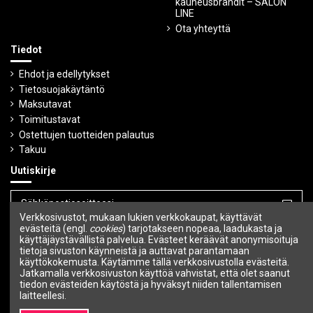
kauneusbrändit – SALON
LINE
Ota yhteyttä
Tiedot
Ehdot ja edellytykset
Tietosuojakäytäntö
Maksutavat
Toimitustavat
Ostettujen tuotteiden palautus
Takuu
Uutiskirje
Verkkosivustot, mukaan lukien verkkokaupat, käyttävät
Voit peruuttaa tilauksen milloin tahansa.
evästeitä (engl.
cookies
) tarjotakseen nopeaa, laadukasta ja
käyttäjäystävällistä palvelua. Evästeet keräävät anonymisoituja
tietoja sivuston käynneistä ja auttavat parantamaan
Seuraa meitä
käyttökokemusta. Käytämme tällä verkkosivustolla evästeitä.
Jatkamalla verkkosivuston käyttöä vahvistat, että olet saanut
tiedon evästeiden käytöstä ja hyväksyt niiden tallentamisen
laitteellesi.