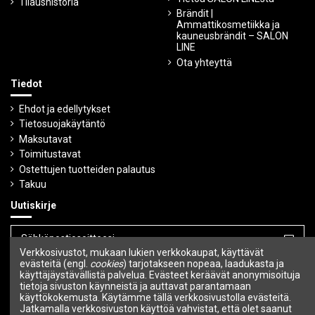
Tilaushistoria
Brändit |
Ammattikosmetiikka ja
kauneusbrändit – SALON
LINE
Ota yhteyttä
Tiedot
Ehdot ja edellytykset
Tietosuojakäytäntö
Maksutavat
Toimitustavat
Ostettujen tuotteiden palautus
Takuu
Uutiskirje
Verkkosivustot, mukaan lukien verkkokaupat, käyttävät
evästeitä (engl.
cookies
) tarjotakseen nopeaa, laadukasta ja
Voit peruuttaa tilauksen milloin tahansa.
käyttäjäystävällistä palvelua. Evästeet keräävät anonymisoituja
tietoja sivuston käynneistä ja auttavat parantamaan
Seuraa meitä
käyttökokemusta. Käytämme tällä verkkosivustolla evästeitä.
Jatkamalla verkkosivuston käyttöä vahvistat, että olet saanut