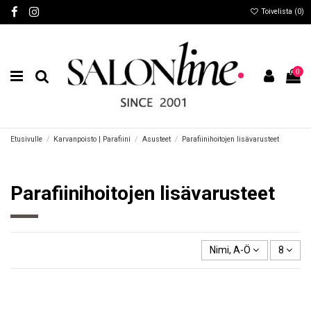
Toivelista (
0
)
0
Etusivulle
Karvanpoisto | Parafiini
Asusteet
Parafiinihoitojen lisävarusteet
Parafiinihoitojen lisävarusteet
Nimi, A-Ö
8