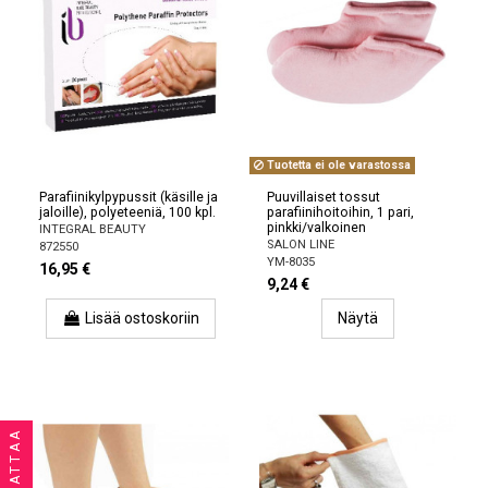
Tuotetta ei ole varastossa
Parafiinikylpypussit (käsille ja
Puuvillaiset tossut
jaloille), polyeteeniä, 100 kpl.
parafiinihoitoihin, 1 pari,
pinkki/valkoinen
INTEGRAL BEAUTY
SALON LINE
872550
YM-8035
16,95 €
9,24 €
Lisää ostoskoriin
Näytä
SUODATTAA