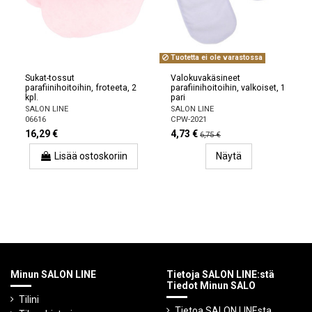
Tuotetta ei ole varastossa
Sukat-tossut
Valokuvakäsineet
parafiinihoitoihin, froteeta, 2
parafiinihoitoihin, valkoiset, 1
kpl.
pari
SALON LINE
SALON LINE
06616
CPW-2021
16,29 €
4,73 €
6,75 €
Lisää ostoskoriin
Näytä
Minun SALON LINE
Tietoja SALON LINE:stä
Tiedot Minun SALO
Tilini
Tietoa SALON LINEsta