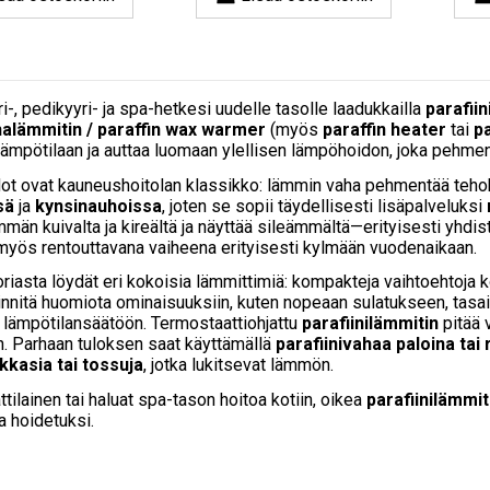
i-, pedikyyri- ja spa-hetkesi uudelle tasolle laadukkailla
parafiin
halämmitin / paraffin wax warmer
(myös
paraffin heater
tai
pa
ämpötilaan ja auttaa luomaan ylellisen lämpöhoidon, joka pehment
dot ovat kauneushoitolan klassikko: lämmin vaha pehmentää tehokk
sä
ja
kynsinauhoissa
, joten se sopii täydellisesti lisäpalveluksi
män kuivalta ja kireältä ja näyttää sileämmältä—erityisesti yhdist
 myös rentouttavana vaiheena erityisesti kylmään vuodenaikaan.
riasta löydät eri kokoisia lämmittimiä: kompakteja vaihtoehtoja 
iinnitä huomiota ominaisuuksiin, kuten nopeaan sulatukseen, tasa
 lämpötilansäätöön. Termostaattiohjattu
parafiinilämmitin
pitää 
n. Parhaan tuloksen saat käyttämällä
parafiinivahaa paloina tai
kkasia tai tossuja
, jotka lukitsevat lämmön.
tilainen tai haluat spa-tason hoitoa kotiin, oikea
parafiinilämmit
 hoidetuksi.