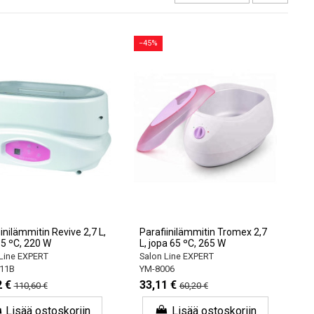
−45%
inilämmitin Revive 2,7 L,
Parafiinilämmitin Tromex 2,7
65 ºC, 220 W
L, jopa 65 ºC, 265 W
Line EXPERT
Salon Line EXPERT
11B
YM-8006
2 €
33,11 €
110,60 €
60,20 €
Lisää ostoskoriin
Lisää ostoskoriin