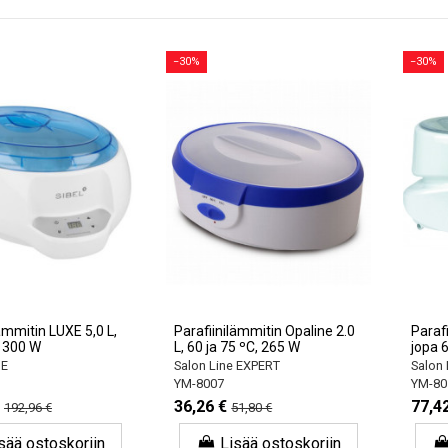
−30%
−30%
ämmitin LUXE 5,0 L,
Parafiinilämmitin Opaline 2.0
Parafi
 300 W
L, 60 ja 75 ºC, 265 W
jopa 
NE
Salon Line EXPERT
Salon 
YM-8007
YM-80
36,26 €
77,4
192,96 €
51,80 €
sää ostoskoriin
Lisää ostoskoriin