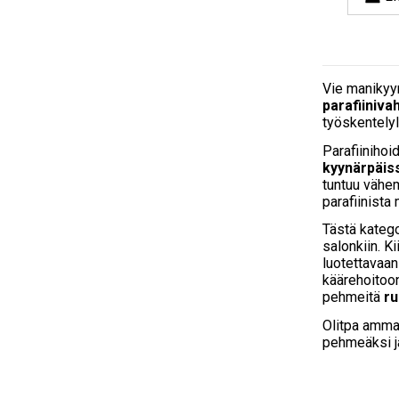
Vie manikyyr
parafiiniva
työskentelyl
Parafiinihoi
kyynärpäis
tuntuu vähem
parafiinista
Tästä katego
salonkiin. K
luotettavaan
käärehoitoo
pehmeitä
ru
Olitpa ammat
pehmeäksi ja