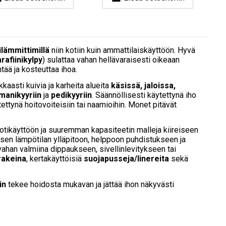
ilämmittimillä
niin kotiin kuin ammattilaiskäyttöön. Hyvä
rafiinikylpy
) sulattaa vahan hellävaraisesti oikeaan
ää ja kosteuttaa ihoa.
aasti kuivia ja karheita alueita
käsissä, jaloissa,
manikyyriin
ja
pedikyyriin
. Säännöllisesti käytettynä iho
ettynä hoitovoiteisiin tai naamioihin. Monet pitävät
kotikäyttöön ja suuremman kapasiteetin malleja kiireiseen
isen lämpötilan ylläpitoon, helppoon puhdistukseen ja
vahan valmiina dippaukseen, sivellinlevitykseen tai
 rakeina
, kertakäyttöisiä
suojapusseja/linereita
sekä
in
tekee hoidosta mukavan ja jättää ihon näkyvästi