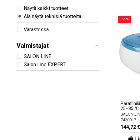
Näytä kaikki tuotteet
Älä näytä teknisiä tuotteita
−25%
Varastossa
Valmistajat
SALON LINE
Salon Line EXPERT
Parafiinil
25–85 °C,
SALON LI
7420017
144,72 €
Li