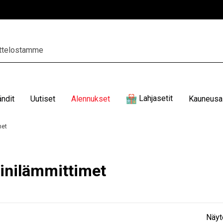
Lahjasetit
ändit
Uutiset
Alennukset
Kauneusal
met
iinilämmittimet
Näyt