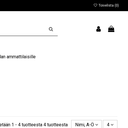
Toivelista (
0
)
an ammattilaisille
etään 1 - 4 tuotteesta 4 tuotteesta
Nimi, A-Ö
4