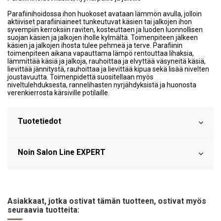
Parafiinihoidossa ihon huokoset avataan lämmön avulla, jolloin
aktiiviset parafiiniaineet tunkeutuvat käsien tai jalkojen ihon
syvempiin kerroksiin raviten, kosteuttaen ja luoden luonnollisen
suojan käsien ja jalkojen iholle
kylmältä.
Toimenpiteen jälkeen
käsien ja jalkojen ihosta tulee pehmeä ja terve.
Parafiinin
toimenpiteen aikana vapauttama lämpö rentouttaa lihaksia,
lämmittää käsiä ja jalkoja, rauhoittaa ja elvyttää väsyneitä käsiä,
lievittää jännitystä, rauhoittaa ja lievittää kipua sekä lisää nivelten
joustavuutta. Toimenpidettä
suositellaan myös
niveltulehduksesta, rannelihasten nyrjähdyksistä ja huonosta
verenkierrosta kärsiville potilaille.
Tuotetiedot
Noin Salon Line EXPERT
Asiakkaat, jotka ostivat tämän tuotteen, ostivat myös
seuraavia tuotteita: