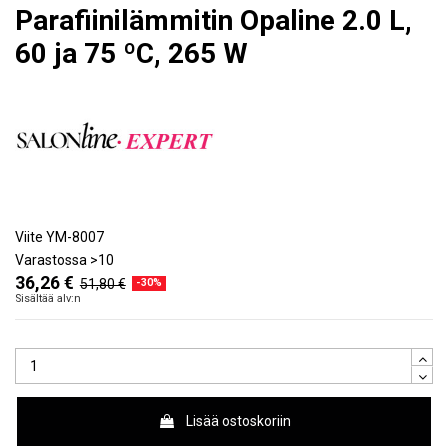
Parafiinilämmitin Opaline 2.0 L,
60 ja 75 ºC, 265 W
Viite
YM-8007
Varastossa
>10
36,26 €
51,80 €
-30%
Sisältää alv:n
Lisää ostoskoriin