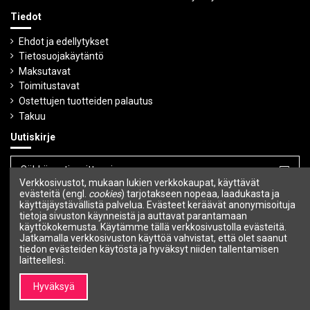
Tiedot
Ehdot ja edellytykset
Tietosuojakäytäntö
Maksutavat
Toimitustavat
Ostettujen tuotteiden palautus
Takuu
Uutiskirje
Verkkosivustot, mukaan lukien verkkokaupat, käyttävät
evästeitä (engl.
cookies
) tarjotakseen nopeaa, laadukasta ja
Voit peruuttaa tilauksen milloin tahansa.
käyttäjäystävällistä palvelua. Evästeet keräävät anonymisoituja
tietoja sivuston käynneistä ja auttavat parantamaan
Seuraa meitä
käyttökokemusta. Käytämme tällä verkkosivustolla evästeitä.
Jatkamalla verkkosivuston käyttöä vahvistat, että olet saanut
tiedon evästeiden käytöstä ja hyväksyt niiden tallentamisen
laitteellesi.
Hyväksyä