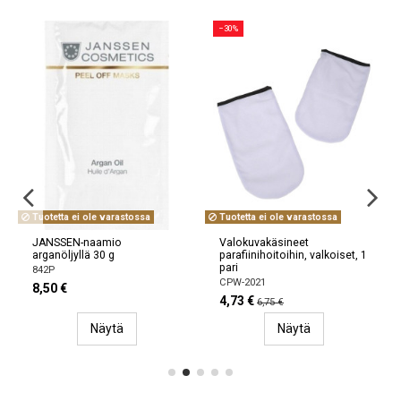
−30%
Tuotetta ei ole varastossa
Tuotetta ei ole varastossa
JANSSEN-naamio
Valokuvakäsineet
arganöljyllä 30 g
parafiinihoitoihin, valkoiset, 1
pari
842P
CPW-2021
8,50 €
4,73 €
6,75 €
Näytä
Näytä