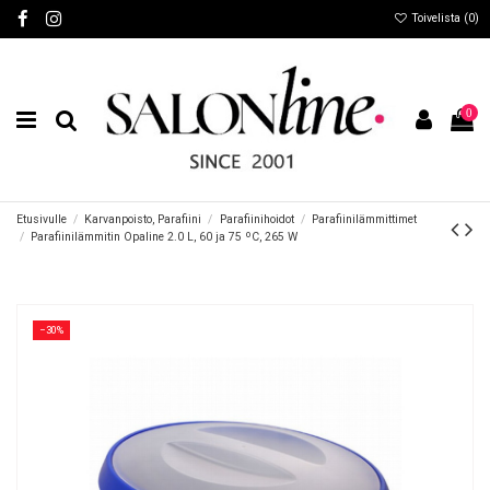
Toivelista (
0
)
0
Etusivulle
Karvanpoisto, Parafiini
Parafiinihoidot
Parafiinilämmittimet
Parafiinilämmitin Opaline 2.0 L, 60 ja 75 ºC, 265 W
−30%