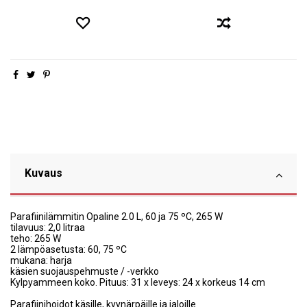
Kuvaus
Parafiinilämmitin Opaline 2.0 L, 60 ja 75 ºC, 265 W
tilavuus: 2,0 litraa
teho: 265 W
2 lämpöasetusta: 60, 75 ºC
mukana: harja
käsien suojauspehmuste / -verkko
Kylpyammeen koko.
Pituus: 31 x leveys: 24 x korkeus 14 cm
Parafiinihoidot käsille, kyynärpäille ja jaloille