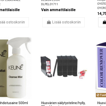
OYSTE
R
DLPEL01711
OYCR0
attilaisille
Vain ammattilaisille
14,7
sää ostoskoriin
Lisää ostoskoriin
Tuot
uhdistusaine 500ml
Hiusvärien säilytysteline/hylly,
Hiusvä