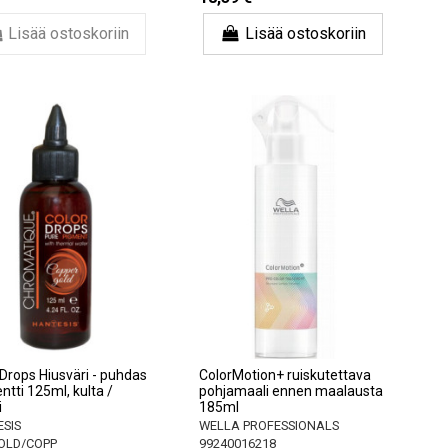
Lisää ostoskoriin
Lisää ostoskoriin
 Drops Hiusväri - puhdas
ColorMotion+ ruiskutettava
tti 125ml, kulta /
pohjamaali ennen maalausta
i
185ml
SIS
WELLA PROFESSIONALS
OLD/COPP
99240016218