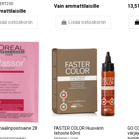
ERT250
Vain ammattilaisille
13,5
attilaisille
sää ostoskoriin
Lisää ostoskoriin
aalinpoistoaine 28
FASTER COLOR Hiusvärin
GO CO
tehoste 60ml
värjä
suoja
PROFESSIONNEL
DESIGN LOOK