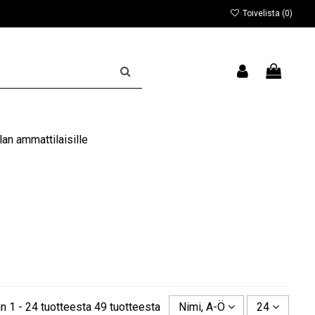
Toivelista (
0
)
an ammattilaisille
n 1 - 24 tuotteesta 49 tuotteesta
Nimi, A-Ö
24