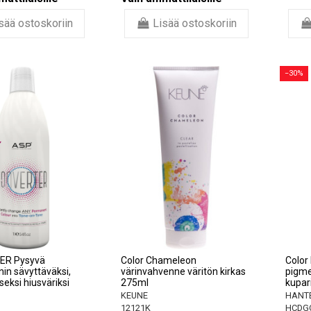
sää ostoskoriin
Lisää ostoskoriin
−30%
ER Pysyvä
Color Chameleon
Color
in sävyttäväksi,
värinvahvenne väritön kirkas
pigmen
seksi hiusväriksi
275ml
kupar
KEUNE
HANTE
12121K
HCDG