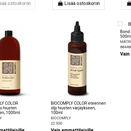
sää ostoskoriin
Lisää ostoskoriin
Bond 
500m
MATRI
88448
Vain 
LY COLOR
BIOCOMPLY COLOR eteerinen
i hiusten
öljy hiusten värjäykseen,
en, 1000ml
100ml
Y
BIOCOMPLY
22 300
attilaisille
Vain ammattilaisille