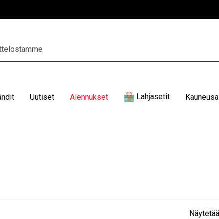
Lahjasetit
ändit
Uutiset
Alennukset
Kauneusal
Näytetää