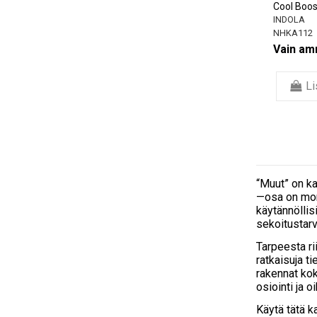
Cool Boos
INDOLA
NHKA112
Vain amm
Li
“Muut” on ka
—osa on moni
käytännöllis
sekoitustarv
Tarpeesta rii
ratkaisuja ti
rakennat kok
osiointi ja 
Käytä tätä k