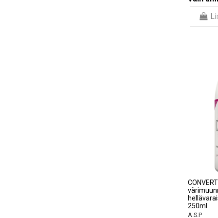
Li
CONVERT
värimuunn
hellävarai
250ml
A.S.P