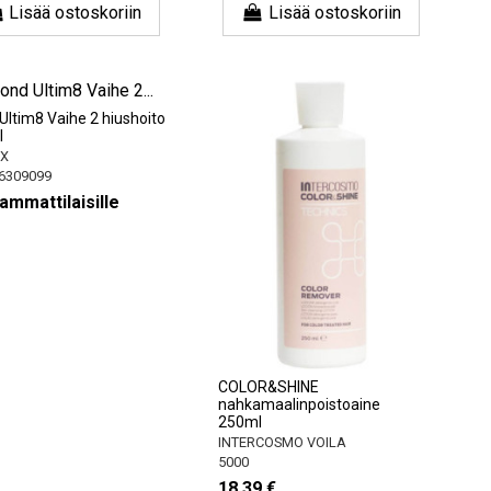
Lisää ostoskoriin
Lisää ostoskoriin
Ultim8 Vaihe 2 hiushoito
l
X
6309099
ammattilaisille
COLOR&SHINE
nahkamaalinpoistoaine
250ml
INTERCOSMO VOILA
5000
18,39 €