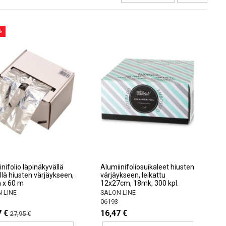
%
nifolio läpinäkyvällä
Alumiinifoliosuikaleet hiusten
llä hiusten värjäykseen,
värjäykseen, leikattu
 x 60 m
12x27cm, 18mk, 300 kpl.
 LINE
SALON LINE
06193
7 €
16,47 €
27,95 €