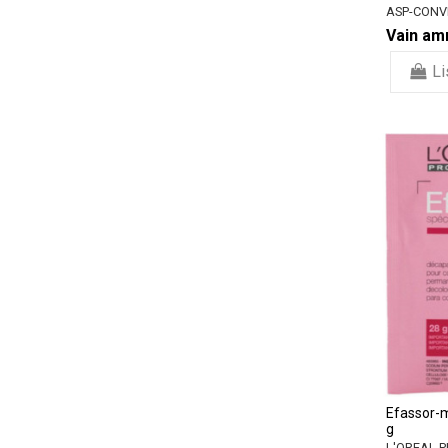
ASP-CONV
Vain amm
Li
Efassor-m
g
L'OREAL 