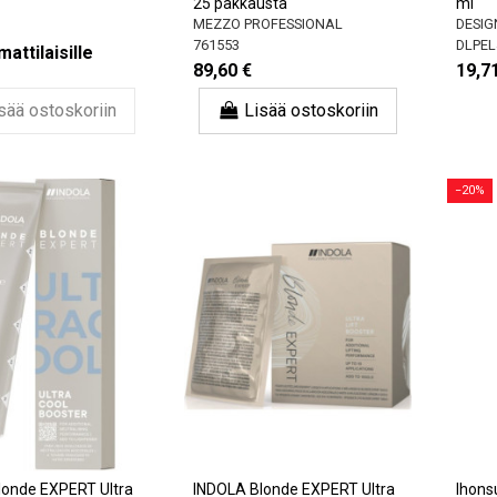
25 pakkausta
ml
MEZZO PROFESSIONAL
DESIG
761553
DLPEL
attilaisille
89,60 €
19,7
sää ostoskoriin
Lisää ostoskoriin
−20%
londe EXPERT Ultra
INDOLA Blonde EXPERT Ultra
Ihons