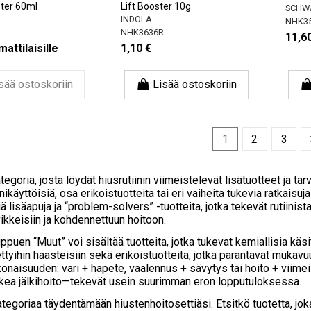
ter 60ml
Lift Booster 10g
SCHW
INDOLA
NHK3
NHK3636R
11,6
attilaisille
1,10 €
sää ostoskoriin
Lisää ostoskoriin
1
2
3
tegoria, josta löydät hiusrutiinin viimeistelevät lisätuotteet ja t
käyttöisiä, osa erikoistuotteita tai eri vaiheita tukevia ratkaisuja
iä lisäapuja ja “problem-solvers” -tuotteita, jotka tekevät rutiini
ikkeisiin ja kohdennettuun hoitoon.
ppuen “Muut” voi sisältää tuotteita, jotka tukevat kemiallisia käsi
ettyihin haasteisiin sekä erikoistuotteita, jotka parantavat mukavu
onaisuuden: väri + hapete, vaalennus + sävytys tai hoito + viimei
oikea jälkihoito—tekevät usein suurimman eron lopputuloksessa.
ategoriaa täydentämään hiustenhoitosettiäsi. Etsitkö tuotetta, jok