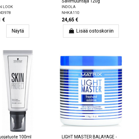
Savimuuntaja 120g
N LOOK
INDOLA
43978
NHKA110
1 €
24,65 €
Näytä
Lisää ostoskoriin
uojatuote 100ml
LIGHT MASTER BALAYAGE -