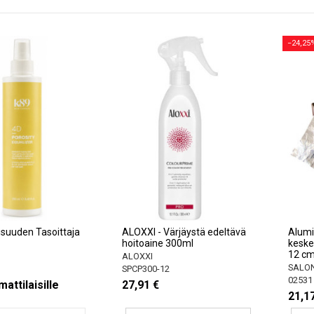
−24,25
suuden Tasoittaja
ALOXXI - Värjäystä edeltävä
Alumii
hoitoaine 300ml
keske
12 cm
ALOXXI
SALON
SPCP300-12
02531
attilaisille
27,91 €
21,1