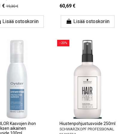
1 €
60,69 €
19,30 €
Lisää ostoskoriin
Lisää ostoskoriin
−20%
LOR Kasvojen ihon
Hiustenpohjustusvoide 250ml
yksen aikainen
SCHWARZKOPF PROFESSIONAL
voide 100ml