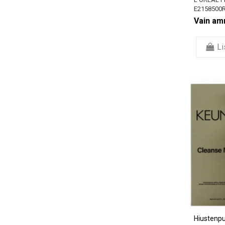
E2158500
Vain amm
Li
Hiustenp