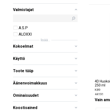
Valmistajat
A.S.P
ALOXXI
lisää...
Kokoelmat
Käyttö
Toote tüüp
4D Huokoi
Äänenvoimakkuus
250 ml
K89
44191
Ominaisuudet
Vain amm
Koostisained