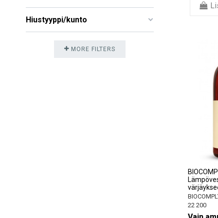
Li
Hiustyyppi/kunto
MORE FILTERS
BIOCOMP
Lämpöves
värjäykse
BIOCOMPL
22 200
Vain amm