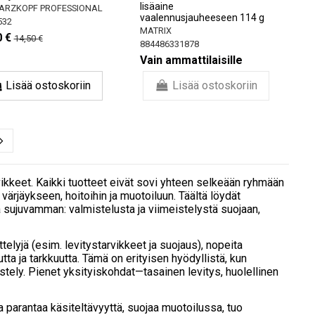
lisäaine
ARZKOPF PROFESSIONAL
vaalennusjauheeseen 114 g
532
MATRIX
0 €
14,50 €
884486331878
Vain ammattilaisille
Lisää ostoskoriin
Lisää ostoskoriin
arvikkeet. Kaikki tuotteet eivät sovi yhteen selkeään ryhmään
 värjäykseen, hoitoihin ja muotoiluun. Täältä löydät
sta sujuvamman: valmistelusta ja viimeistelystä suojaan,
ttelyjä (esim. levitystarvikkeet ja suojaus), nopeita
utta ja tarkkuutta. Tämä on erityisen hyödyllistä, kun
stely. Pienet yksityiskohdat—tasainen levitys, huolellinen
a parantaa käsiteltävyyttä, suojaa muotoilussa, tuo