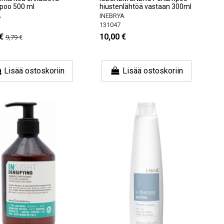
poo 500 ml
hiustenlähtöä vastaan ​​300ml
A
INEBRYA
131047
€
10,00 €
9,79 €
Lisää ostoskoriin
Lisää ostoskoriin