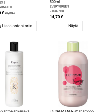
500ml
SIS
EVERYGREEN
ARNSH1LT
24002580
0 €
25,29 €
14,70 €
Lisää ostoskoriin
Näytä
enlähtöä ehkäisevä
ICECREM ENERGY shampoo