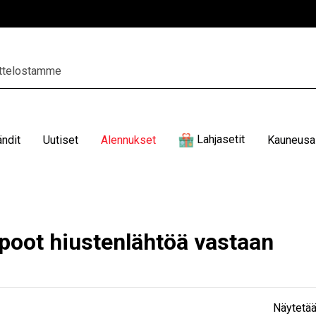
Lahjasetit
ändit
Uutiset
Alennukset
Kauneusal
oot hiustenlähtöä vastaan
Näytetää