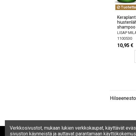
Tuotetta
Keraplant
hiustenlä
shampoo 
LISAP MI
1100530
10,95 €
Hilseenestos
Verkkosivustot, mukaan lukien verkkokaupat, käyttävät eväst
sivuston käynneistä ja auttavat parantamaan käyttökokemust