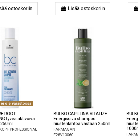
sää ostoskoriin
Lisää ostoskoriin
 ei ole varastossa
E ROOT
BULBO CAPILLINA VITALIZE
BULBO
G tyveä aktivoiva
Energisoiva shampoo
Energ
 250ml
hiustenlähtöä vastaan ​​250ml
hiuste
1000
OPF PROFESSIONAL
FARMAGAN
FARM
F28V10060