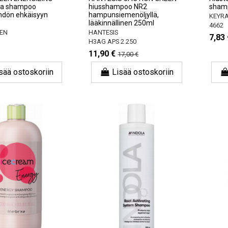
va shampoo
hiusshampoo NR2
sham
hdön ehkäisyyn
hampunsiemenöljyllä,
KEYR
lääkinnällinen 250ml
4662
EN
HANTESIS
7,83 
H3AG APS 2 250
11,90 €
17,00 €
sää ostoskoriin
Lisää ostoskoriin