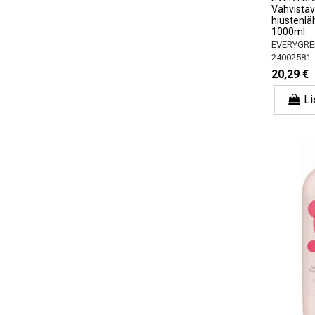
Vahvista
hiustenlä
1000ml
EVERYGRE
24002581
20,29 €
Li