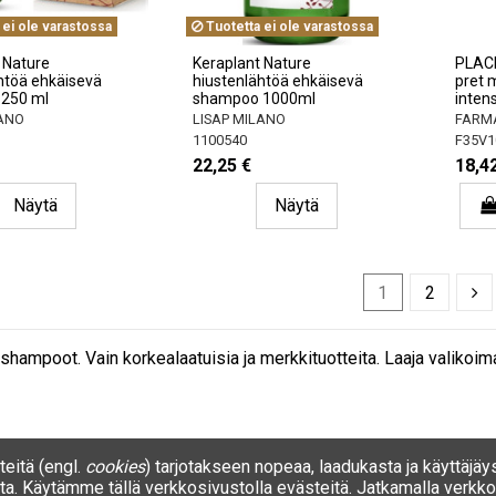
 ei ole varastossa
Tuotetta ei ole varastossa
 Nature
Keraplant Nature
PLAC
htöä ehkäisevä
hiustenlähtöä ehkäisevä
pret 
250 ml
shampoo 1000ml
inten
LANO
LISAP MILANO
FARM
1100540
F35V1
22,25 €
18,4
Näytä
Näytä
1
2
hampoot. Vain korkealaatuisia ja merkkituotteita. Laaja valikoi
eitä (engl.
cookies
) tarjotakseen nopeaa, laadukasta ja käyttäjäy
a. Käytämme tällä verkkosivustolla evästeitä. Jatkamalla verkkos