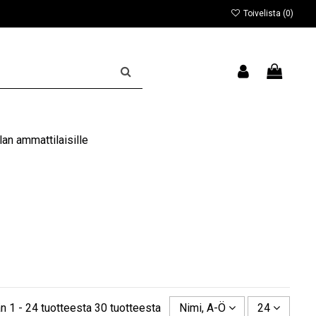
Toivelista (
0
)
an ammattilaisille
n 1 - 24 tuotteesta 30 tuotteesta
Nimi, A-Ö
24