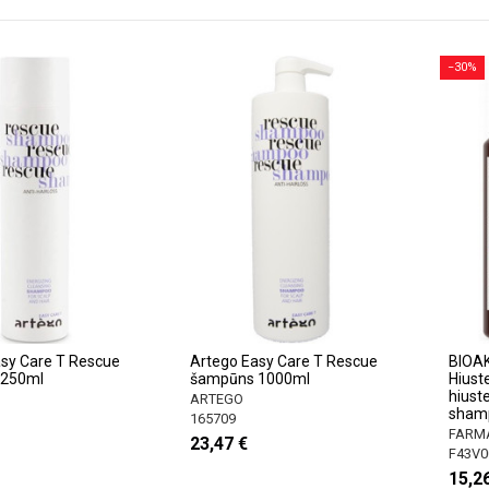
−30%
sy Care T Rescue
Artego Easy Care T Rescue
BIOAK
 250ml
šampūns 1000ml
Hiust
hiust
ARTEGO
sham
165709
FARM
23,47 €
F43V0
15,2