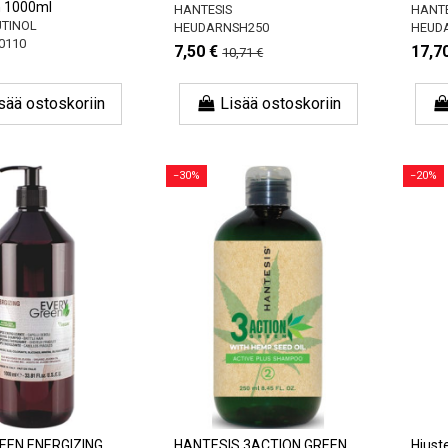
n 1000ml
HANTESIS
HANTE
UTINOL
HEUDARNSH250
HEUD
0110
7,50 €
17,7
10,71 €
sää ostoskoriin
Lisää ostoskoriin
−30%
−20%
EEN ENERGIZING
HANTESIS 3ACTION GREEN
Hiust