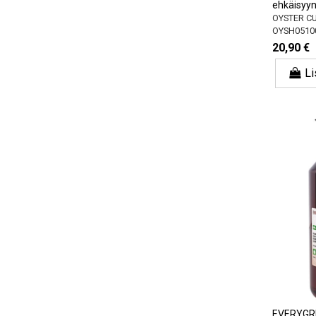
ehkäisyy
OYSTER C
OYSH0510
20,90 €
Li
EVERYGR