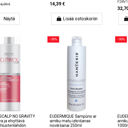
F28V1
14,39 €
16,99 €
32,7
Näytä
Lisää ostoskoriin
−30%
−30%
SCALP NO GRAVITY
EUDERMIQUE Šampūns ar
EUDE
a ja elvyttävä
arniku matu izkrišanas
arnik
hiustenlähdön
novēršanai 250ml
1000