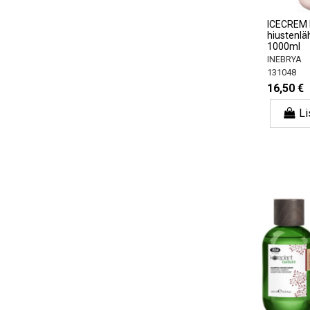
ICECREM
hiustenläh
1000ml
INEBRYA
131048
16,50 €
Li