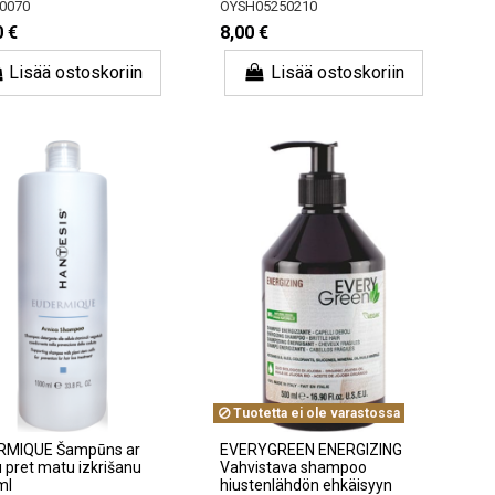
0070
OYSH05250210
0 €
8,00 €
Lisää ostoskoriin
Lisää ostoskoriin
Tuotetta ei ole varastossa
RMIQUE Šampūns ar
EVERYGREEN ENERGIZING
u pret matu izkrišanu
Vahvistava shampoo
ml
hiustenlähdön ehkäisyyn