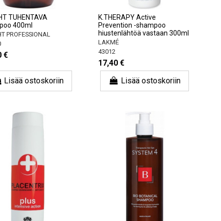
GHT TUHENTAVA
K.THERAPY Active
poo 400ml
Prevention -shampoo
hiustenlähtöä vastaan ​​300ml
HT PROFESSIONAL
LAKMÉ
0
43012
0 €
17,40 €
Lisää ostoskoriin
Lisää ostoskoriin