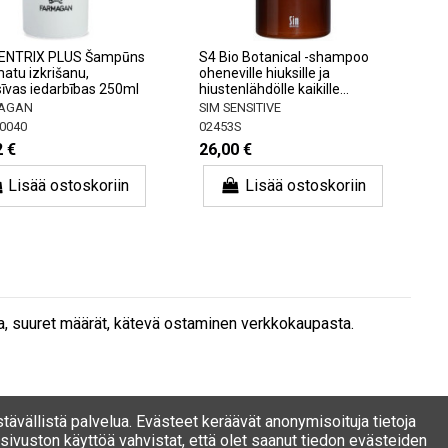
ENTRIX PLUS Šampūns
S4 Bio Botanical -shampoo
matu izkrišanu,
oheneville hiuksille ja
sīvas iedarbības 250ml
hiustenlähdölle kaikille...
AGAN
SIM SENSITIVE
0040
02453S
2 €
26,00 €
Lisää ostoskoriin
Lisää ostoskoriin
ma, suuret määrät, kätevä ostaminen verkkokaupasta.
stävällistä palvelua. Evästeet keräävät anonymisoituja tietoja
ivuston käyttöä vahvistat, että olet saanut tiedon evästeiden