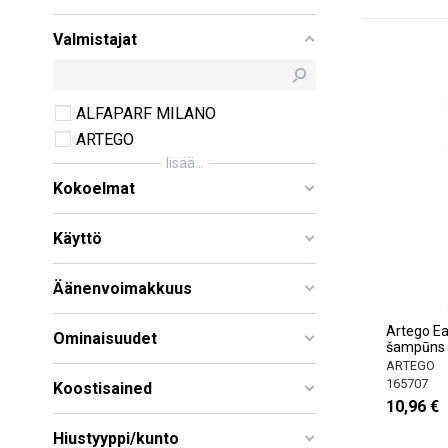
Valmistajat
ALFAPARF MILANO
ARTEGO
lisää...
Kokoelmat
Käyttö
Äänenvoimakkuus
Artego Ea
Ominaisuudet
šampūns
ARTEGO
165707
Koostisained
10,96 €
Hiustyyppi/kunto