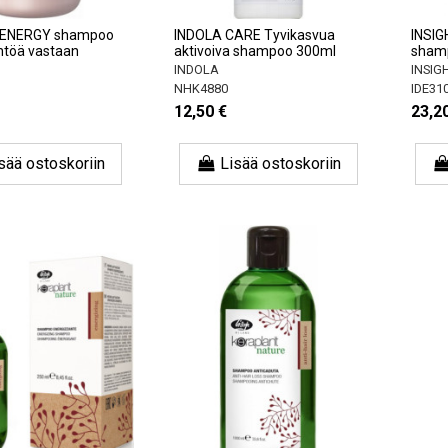
 ENERGY shampoo
INDOLA CARE Tyvikasvua
INSI
töä vastaan ​​
aktivoiva shampoo 300ml
sham
INDOLA
INSIG
NHK4880
IDE31
12,50 €
23,2
sää ostoskoriin
Lisää ostoskoriin