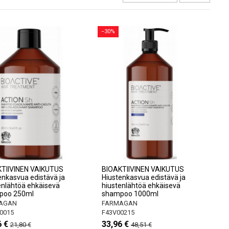
−30%
TIIVINEN VAIKUTUS
BIOAKTIIVINEN VAIKUTUS
enkasvua edistävä ja
Hiustenkasvua edistävä ja
enlähtöä ehkäisevä
hiustenlähtöä ehkäisevä
poo 250ml
shampoo 1000ml
AGAN
FARMAGAN
0015
F43V00215
6 €
33,96 €
21,80 €
48,51 €