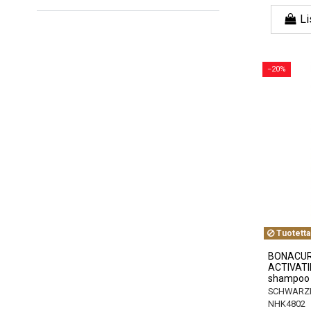
Li
−20%
Tuotetta
BONACUR
ACTIVATIN
shampoo
SCHWARZK
NHK4802